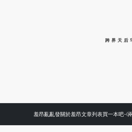
跨界天后
羞昂亂亂發
關於羞昂
文章列表
買一本吧~(