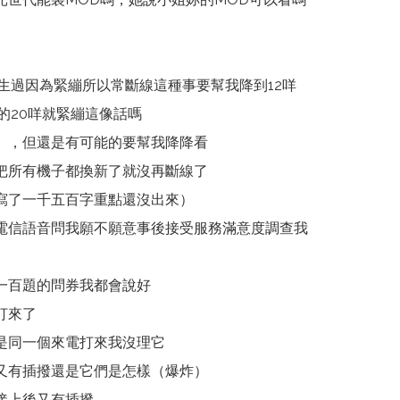
生過因為緊繃所以常斷線這種事要幫我降到12咩
的20咩就緊繃這像話嗎
），但還是有可能的要幫我降降看
把所有機子都換新了就沒再斷線了
寫了一千五百字重點還沒出來）
電信語音問我願不願意事後接受服務滿意度調查我
一百題的問券我都會說好
打來了
是同一個來電打來我沒理它
又有插撥還是它們是怎樣（爆炸）
接上後又有插撥