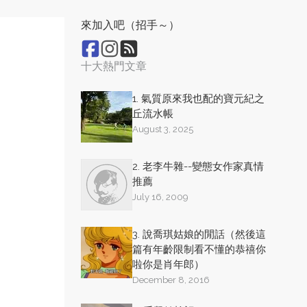
來加入吧（招手～）
十大熱門文章
1. 氣質原來我也配的寶元紀之
丘流水帳
August 3, 2025
2. 老李牛雜--變態女作家真情
推薦
July 16, 2009
3. 說喬琪姑娘的閒話（然後這
篇有年齡限制看不懂的恭禧你
啦你是肖年郎）
December 8, 2016