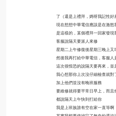
了（還是上禮拜，媽呀我記性好
現在想想中華電信應該是在激怒
是這樣的，某個禮拜一回家發現
客服說隔天要派人來修
星期二上午修復後星期三晚上又
然後我再打給中華電信，客服人
這次很惶恐的說隔天要再來，並
我心想那你上次沒仔細檢查就對
加上他們並沒有晚班服務
要維修就得要平常日早上，而且
都說隔天上午快到打給你
我是上班族誰有空在家一直等啊
其實我想要停掉它了無奈約還沒