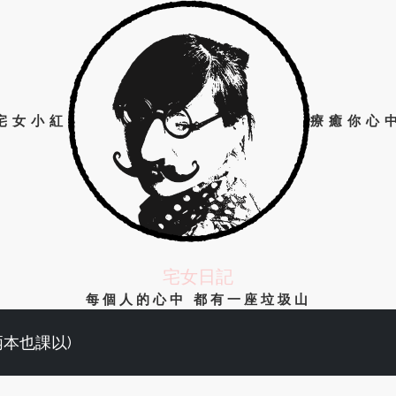
宅女小紅
療癒你心
宅女日記
每個人的心中 都有一座垃圾山
兩本也課以)