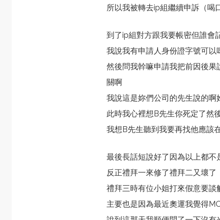
所以我被轉去ip組繼續申訴（喝
到了ip組對方跟我要帳密但誰會
我說我有申請人身份證字號可以
然後問我幹嘛申請我把前因後果
關啊
我說這是妳們公司的先生說的啊
此時我心裡想B先生你死定了然
我想B先生聽到我要再找他應該
最後長話短說好了因為以上都不
反正禮拜一來修了禮拜二又壞了
禮拜三時有位小姐打來假意要談
主要也是因為最近奧運我覺得M
說到這那天我順便問了一下沒有