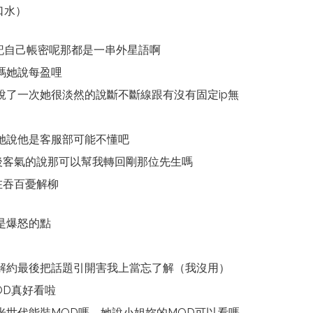
口水）
記自己帳密呢那都是一串外星語啊
嗎她說每盈哩
說了一次她很淡然的說斷不斷線跟有沒有固定ip無
她說他是客服部可能不懂吧
後客氣的說那可以幫我轉回剛那位先生嗎
在吞百憂解柳
是爆怒的點
解約最後把話題引開害我上當忘了解（我沒用）
OD真好看啦
光世代能裝MOD嗎，她說小姐妳的MOD可以看嗎