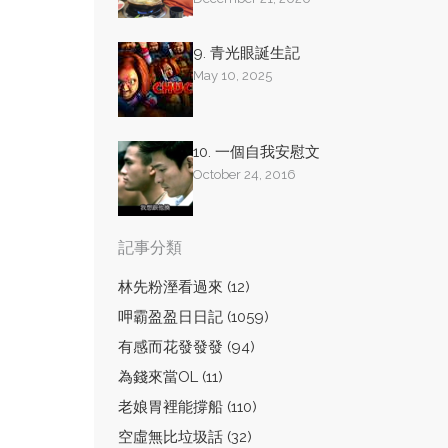
9. 青光眼誕生記
May 10, 2025
10. 一個自我安慰文
October 24, 2016
記事分類
林先粉溼看過來 (12)
呷霸盈盈日日記 (1059)
有感而花發發發 (94)
為錢來當OL (11)
老娘胃裡能撐船 (110)
空虛無比垃圾話 (32)