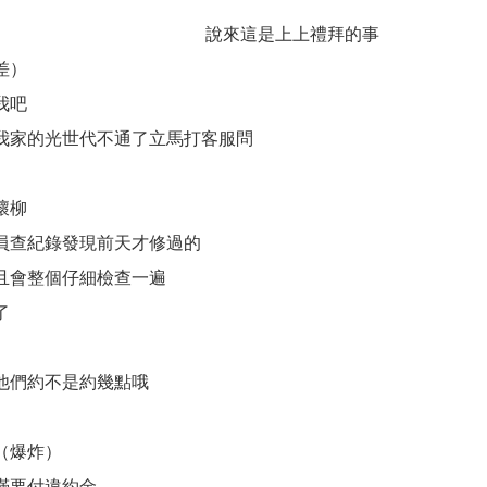
說來這是上上禮拜的事
差）
我吧
我家的光世代不通了立馬打客服問
壞柳
員查紀錄發現前天才修過的
且會整個仔細檢查一遍
了
他們約不是約幾點哦
（爆炸）
滿要付違約金