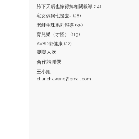
胯下天后也嫁得掉相關報導 (14)
宅女偶爾七投去~ (28)
老蚌生珠系列報導 (35)
育兒樂（才怪） (119)
AV8D都健康 (22)
瀏覽人次
合作請聯繫
王小姐
chunchiawang@gmail.com