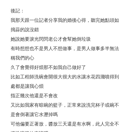
後記：
我那天跟一位記者分享我的婚後心得，聽完她點頭如
搗蒜的說沒錯
她說她要淚光閃閃老公才會幫她倒垃圾
有時想想也不是男人不想做事，是男人做事多半無法
稱我們的心
久了會覺得好煩那不如我自己做好了
比如工程師洗碗會開很大很大的水讓水花四濺噴得到
處都是讓我心煩
指正幾次他還是不會改
又比如我家有晾碗的籃子，正常來說洗完杯子或碗不
是會倒著讓它水瀝掉嗎
可他偏要正著放，醬放三天還是有水啊，此人完全不