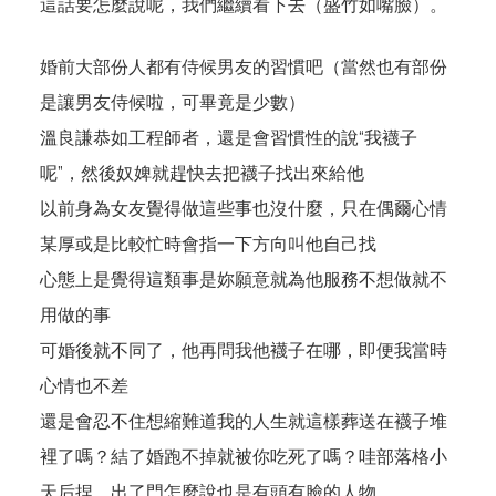
這話要怎麼說呢，我們繼續看下去（盛竹如嘴臉）。
婚前大部份人都有侍候男友的習慣吧（當然也有部份
是讓男友侍候啦，可畢竟是少數）
溫良謙恭如工程師者，還是會習慣性的說“我襪子
呢”，然後奴婢就趕快去把襪子找出來給他
以前身為女友覺得做這些事也沒什麼，只在偶爾心情
某厚或是比較忙時會指一下方向叫他自己找
心態上是覺得這類事是妳願意就為他服務不想做就不
用做的事
可婚後就不同了，他再問我他襪子在哪，即便我當時
心情也不差
還是會忍不住想縮難道我的人生就這樣葬送在襪子堆
裡了嗎？結了婚跑不掉就被你吃死了嗎？哇部落格小
天后捏，出了門怎麼說也是有頭有臉的人物