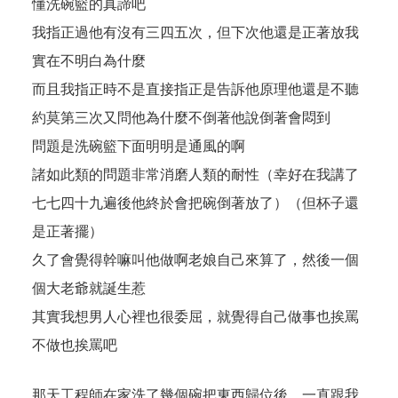
懂洗碗籃的真諦吧
我指正過他有沒有三四五次，但下次他還是正著放我
實在不明白為什麼
而且我指正時不是直接指正是告訴他原理他還是不聽
約莫第三次又問他為什麼不倒著他說倒著會悶到
問題是洗碗籃下面明明是通風的啊
諸如此類的問題非常消磨人類的耐性（幸好在我講了
七七四十九遍後他終於會把碗倒著放了）（但杯子還
是正著擺）
久了會覺得幹嘛叫他做啊老娘自己來算了，然後一個
個大老爺就誕生惹
其實我想男人心裡也很委屈，就覺得自己做事也挨罵
不做也挨罵吧
那天工程師在家洗了幾個碗把東西歸位後，一直跟我