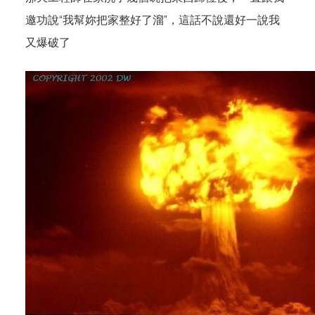
邀功說“我幫妳把家整好了溜”，這話不說還好一說我
又爆破了