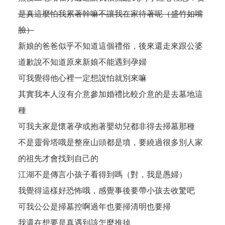
是真這麼怕我累著幹嘛不讓我在家待著呢（盛竹如嘴
臉）
新娘的爸爸似乎不知道這個禮俗，後來還走來跟公婆
道歉說不知道原來新娘不能遇到孕婦
可我覺得他心裡一定想說怕就別來嘛
其實我本人沒有介意參加婚禮比較介意的是去墓地這
種
可我夫家是懷著孕或抱著嬰幼兒都非得去掃墓那種
不是靈骨塔哦是整座山頭都是墳，要繞過很多別人家
的祖先才會找到自己的
江湖不是傳言小孩子看得到嗎（對，我是愚婦）
我覺得這樣好恐怖哦，感覺事後要帶小孩去收驚吧
可我公公是掃墓控啊過年也要掃清明也要掃
我還在想要是真遇到該怎麼推掉