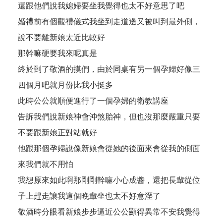
還跟他們說我媳婦要坐我覺得也太不好意思了吧
婚禮前有個觀禮儀式我坐到走道邊又被叫到最外側，
說不要離新娘太近比較好
那幹嘛硬要我來呢真是
終於到了敬酒的摸們，由於同桌有另一個孕婦好像三
四個月吧就月份比我小挺多
此時公公就順便進行了一個孕婦的衛教講座
告訴我們說新娘神會沖煞胎神，但也沒那麼嚴重只要
不要跟新娘正對站就好
他跟那個孕婦說像新娘會從她的後面來會從我的側面
來我們就不用怕
我想原來如此啊那剛剛幹嘛小心成醬，還把長輩從位
子上趕走讓我這個晚輩坐也太不好意溼了
敬酒時分眼看新娘步步逼近公公顯得異常不安我覺得