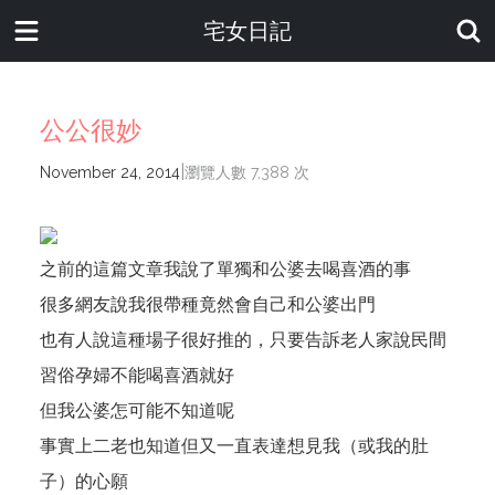
宅女日記
公公很妙
|
November 24, 2014
瀏覽人數 7,388 次
之前的
這篇文章
我說了單獨和公婆去喝喜酒的事
很多網友說我很帶種竟然會自己和公婆出門
也有人說這種場子很好推的，只要告訴老人家說民間
習俗孕婦不能喝喜酒就好
但我公婆怎可能不知道呢
事實上二老也知道但又一直表達想見我（或我的肚
子）的心願