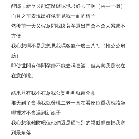
醉郎ㄟ新ㄅㄨ能怎麼辦呢也只好去了啊（兩手一攤）
而且之前表現出好像非見我一面的樣子
然後前一天又假意問我懷著孕還出門會不會太累或不
方便
我心想啊不是您想見我嗎客氣什麼三八ㄟ（推公公肩
膀）
即使世間有傳聞孕婦不能去喝喜酒，但其實我是沒在
在意的啦。
結果只有我不在意我公婆明明就超介意
那天到了會場我就發現二老一直在看座位喬我應該坐
哪裡才不會遇到新娘子
我心想很難防吧但他們還是硬把別的親戚趕走把我塞
到最角落