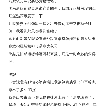
終於敬完酒公婆感覺也輕鬆了
後來新娘亂晃晃過來這桌閒聊，我想沒正對著沒關係
吧還點頭示意了一下
此時婆婆突然像箭一樣射出去快到還差點被椅子絆
倒，我看到此景都嚇到宮縮了
她射向新娘父親旁邊跟他說這桌有孕婦請你叫女兒走
膽敢指揮新娘神真是膽大包天
重點是怕成這樣幹嘛叫我來捏，真是一對奇妙的公婆
啊。
後記：
老實說我有點怕公婆這樣以我為尊的感覺（但再尊也
尊不了多久了啦）
就是出去東西不讓我提在捷運上有位子還要讓我坐，
然後二老站在旁邊這讓我很慌亂
此時小紅心裡想：要