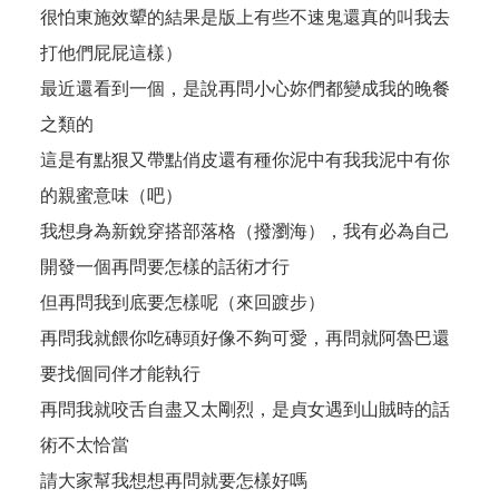
很怕東施效顰的結果是版上有些不速鬼還真的叫我去
打他們屁屁這樣）
最近還看到一個，是說再問小心妳們都變成我的晚餐
之類的
這是有點狠又帶點俏皮還有種你泥中有我我泥中有你
的親蜜意味（吧）
我想身為新銳穿搭部落格（撥瀏海），我有必為自己
開發一個再問要怎樣的話術才行
但再問我到底要怎樣呢（來回踱步）
再問我就餵你吃磚頭好像不夠可愛，再問就阿魯巴還
要找個同伴才能執行
再問我就咬舌自盡又太剛烈，是貞女遇到山賊時的話
術不太恰當
請大家幫我想想再問就要怎樣好嗎