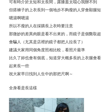
可有時介於太短和太長間，露膝蓋太噁心我辦不到
但搭褲子的上衣長到一個地步不夠瘦的人穿會顯腿短
嗯湯啊嗯湯
所以不瘦的人在採購長上衣時要注意
那微妙的差異肉眼是看不出來的，而鏡子是個斃取超
會騙人（尢其是店裡的鏡子都把人拉長了）
建議大家用同個角度照相比較，看照片最準
比久了妳也會有個底，知道穿大概多長的上衣腿會看
起來長一些
祝大家早日找到人生中的那把尺啊～
全身看是長這樣