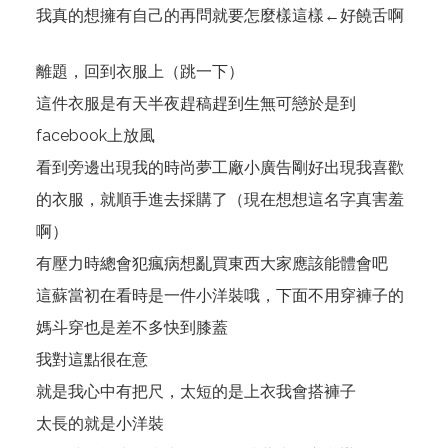
我真的想擁有自己的再問就要怎麼樣這樣←好饒舌啊
離題，回到衣服上（跳一下）
這件衣服是有天半夜趕稿趕到生無可戀於是到
facebook上放風
看到旁邊出現
我的時尚夢工廠
小廣告剛好出現我喜歡
的衣服，就順手進去採購了（現在想想這名字真害羞
啊）
有壓力時總會犯瘋病想亂買東西大家應該能體會吧
這蘇當初在看時是一件小洋裝哦，下面不用穿褲子的
媽斗穿也是差不多快到膝蓋
我對這點很在意
就是我心中有把尺，太短的是上衣我會搭褲子
太長的就是小洋裝