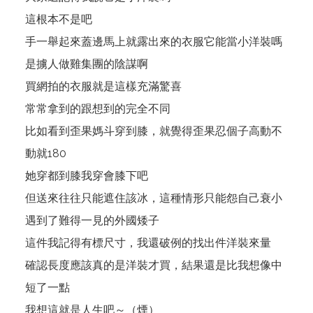
這根本不是吧
手一舉起來蓋邊馬上就露出來的衣服它能當小洋裝嗎
是擄人做雞集團的陰謀啊
買網拍的衣服就是這樣充滿驚喜
常常拿到的跟想到的完全不同
比如看到歪果媽斗穿到膝，就覺得歪果忍個子高動不
動就180
她穿都到膝我穿會膝下吧
但送來往往只能遮住該冰，這種情形只能怨自己衰小
遇到了難得一見的外國矮子
這件我記得有標尺寸，我還破例的找出件洋裝來量
確認長度應該真的是洋裝才買，結果還是比我想像中
短了一點
我想這就是人生吧～（煙）