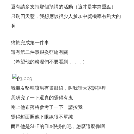
還有請多支持那個預購的活動（這才是本篇重點）
只剩四天惹，我想應該很少人參加中獎機率有夠大的
啊
終於完成第一件事
還有第二件事跟炎亞綸有關
（希望他的粉溼們不要看到．．．）
我朋友堅稱該男有畫眼線，叫我請大家評評理
我研究了一下還真的覺得有鬼
剛上他布落格參考了一下
請按我
覺得封面照他下眼線很不單純
而且他是SHE的Ella假扮的吧，怎麼這麼像啊