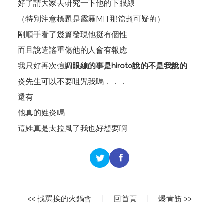
好了請大家去研究一下他的下眼線
（特別注意標題是霹靂MIT那篇超可疑的）
剛順手看了幾篇發現他挺有個性
而且說造謠重傷他的人會有報應
我只好再次強調
眼線的事是hiroto說的不是我說的
炎先生可以不要咀咒我嗎．．．
還有
他真的姓炎嗎
這姓真是太拉風了我也好想要啊
<< 找罵挨的火鍋會
|
回首頁
|
爆青筋 >>