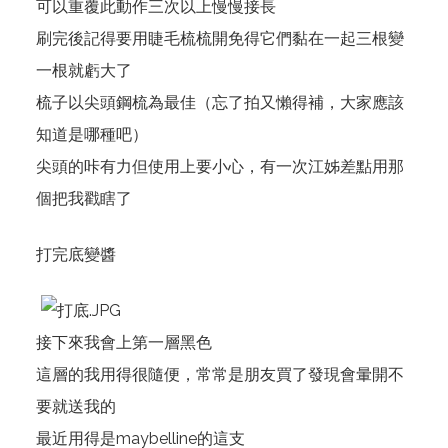
可以重覆此動作三次以上慢慢接長
刷完後記得要用睫毛梳梳開免得它們黏在一起三根變
一根就虧大了
梳子以尖頭鋼梳為最佳（忘了拍又懶得補，大家應該
知道是哪種吧）
尖頭的咔有力但使用上要小心，有一次江姊差點用那
個把我戳瞎了
打完底變醬
接下來我會上第一層黑色
這層的我用得很隨便，常常是朋友買了發現會暈開不
要就送我的
最近用得是maybelline的這支