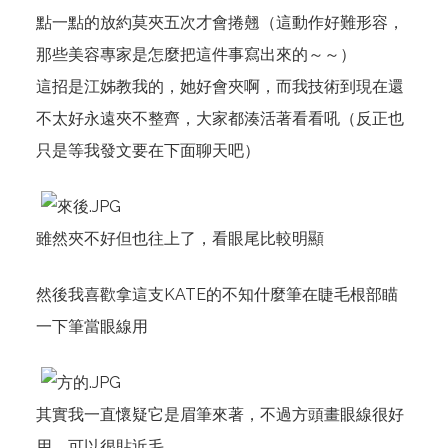
點一點的放約莫夾五次才會捲翹（這動作好難形容，
那些美容專家是怎麼把這件事寫出來的～～）
這招是江姊教我的，她好會夾啊，而我技術到現在還
不太好永遠夾不整齊，大家都湊活著看看吼（反正也
只是等我發文要在下面聊天吧）
雖然夾不好但也往上了，看眼尾比較明顯
然後我喜歡拿這支KATE的不知什麼筆在睫毛根部瞄
一下筆當眼線用
其實我一直懷疑它是眉筆來著，不過方頭畫眼線很好
用，可以很貼近毛