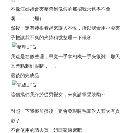
不像江姊超會夾整齊到像假的那招我永遠學不會
啊．．．（煙）
然後一定有幾根看起來讓人不悅，所以我會用小尖夾
子把讓我不爽的夾掉稍微整理一下儀容
我這是在假整理，畢竟一手拿相機一手夾很難，那天
又差點刺到眼睛．．．
最後的完成品
這個摸們我終於從男變女，來賓請掌聲鼓勵～
對照一下我擦前擦後一定會發現睫毛膏對人類太有貢
獻了
不會使用的請去買一組回家練習吧