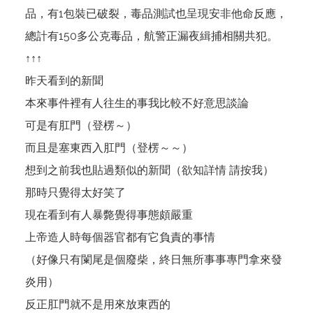
品，有1包裝已破裂，毒品測試也呈現安非他命反應，
總計有150多公克毒品，航警正漏夜緝捕相關共犯。
↑↑↑
昨天看到的新聞
本來事件裡有人往生的事我比較不好意思談論
可是有肛門（登楞～）
而且是塞東西入肛門（登楞～～）
想到之前我也貼過類似的新聞（欲知詳情
請按我
）
那時只覺得太好笑了
現在看到有人暴斃覺得事態頗嚴重
上帝造人時每個器官都有它負責的事情
（好像只有闌尾是個廢柴，終日無所事事專門拿來發
炎用）
反正肛門就不是用來放東西的