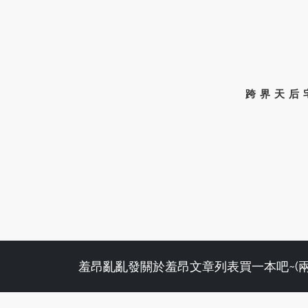
跨界天后
羞昂亂亂發
關於羞昂
文章列表
買一本吧~(