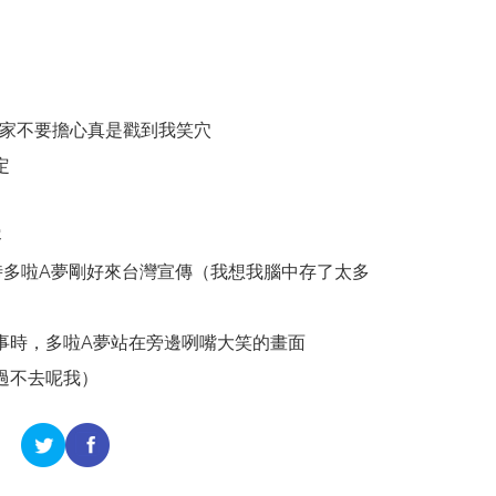
大家不要擔心真是戳到我笑穴
定
容
時多啦A夢剛好來台灣宣傳（我想我腦中存了太多
事時，多啦A夢站在旁邊咧嘴大笑的畫面
過不去呢我）