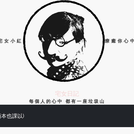
宅女小紅
療癒你心
宅女日記
每個人的心中 都有一座垃圾山
兩本也課以)