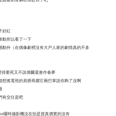
子好紅
脈動所以看了一下
感動外（在偶像劇裡沒有大戶人家的劇情真的不多
多愛得要死又不說偶爾還會作春夢
都想搖電視的肩膀再腮它兩巴掌說你夠了沒啊
過
們有交往是吧
he囉時攝影機沒在拍是貨真價實的沒有