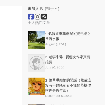
來加入吧（招手～）
十大熱門文章
1. 氣質原來我也配的寶元紀之
丘流水帳
August 3, 2025
2. 老李牛雜--變態女作家真情
推薦
July 16, 2009
3. 說喬琪姑娘的閒話（然後這
篇有年齡限制看不懂的恭禧你
啦你是肖年郎）
December 8, 2016