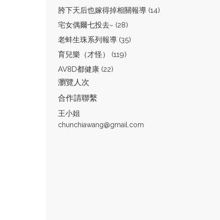
胯下天后也嫁得掉相關報導 (14)
宅女偶爾七投去~ (28)
老蚌生珠系列報導 (35)
育兒樂（才怪） (119)
AV8D都健康 (22)
瀏覽人次
合作請聯繫
王小姐
chunchiawang@gmail.com