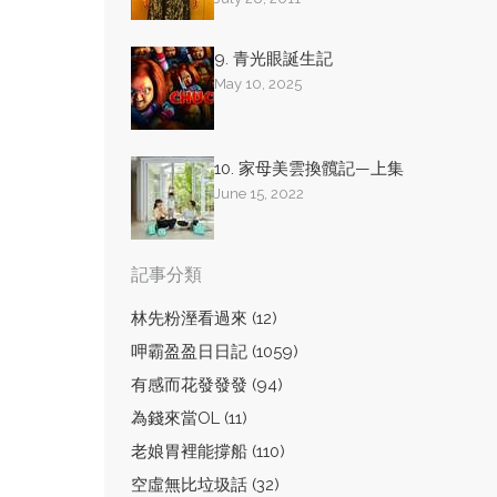
9. 青光眼誕生記
May 10, 2025
10. 家母美雲換髖記—上集
June 15, 2022
記事分類
林先粉溼看過來 (12)
呷霸盈盈日日記 (1059)
有感而花發發發 (94)
為錢來當OL (11)
老娘胃裡能撐船 (110)
空虛無比垃圾話 (32)