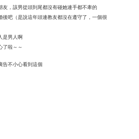
朋友，該男從頭到尾都沒有碰她連手都不牽的
婚後吧（是說這年頭連教友都沒在遵守了，一個很
人是男人啊
心了啦～～
廣告不小心看到這個