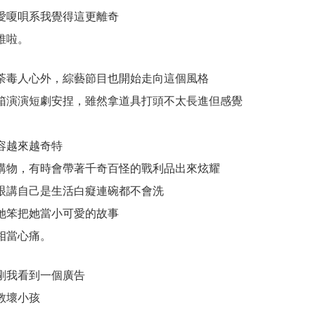
愛嗄唄系我覺得這更離奇
誰啦。
荼毒人心外，綜藝節目也開始走向這個風格
箱演演短劇安捏，雖然拿道具打頭不太長進但感覺
容越來越奇特
購物，有時會帶著千奇百怪的戰利品出來炫耀
眼講自己是生活白癡連碗都不會洗
她笨把她當小可愛的故事
相當心痛。
剛我看到一個廣告
教壞小孩