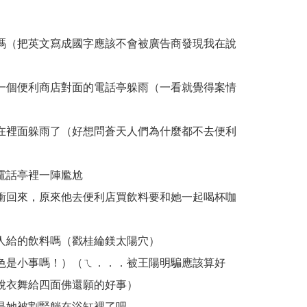
嗎（把英文寫成國字應該不會被廣告商發現我在說
一個便利商店對面的電話亭躲雨（一看就覺得案情
）
在裡面躲雨了（好想問蒼天人們為什麼都不去便利
電話亭裡一陣尷尬
衝回來，原來他去便利店買飲料要和她一起喝杯咖
人給的飲料嗎（戳桂綸鎂太陽穴）
色是小事嗎！）（ㄟ．．．被王陽明騙應該算好
脫衣舞給四面佛還願的好事）
是她被割腎躺在浴缸裡了吧