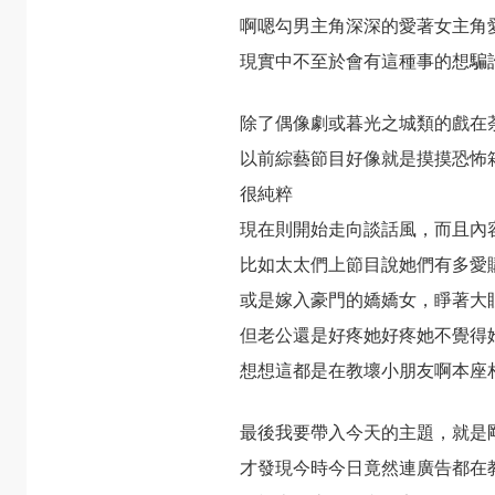
啊嗯勾男主角深深的愛著女主角
現實中不至於會有這種事的想騙
除了偶像劇或暮光之城類的戲在
以前綜藝節目好像就是摸摸恐怖
很純粹
現在則開始走向談話風，而且內
比如太太們上節目說她們有多愛
或是嫁入豪門的嬌嬌女，睜著大
但老公還是好疼她好疼她不覺得
想想這都是在教壞小朋友啊本座
最後我要帶入今天的主題，就是
才發現今時今日竟然連廣告都在