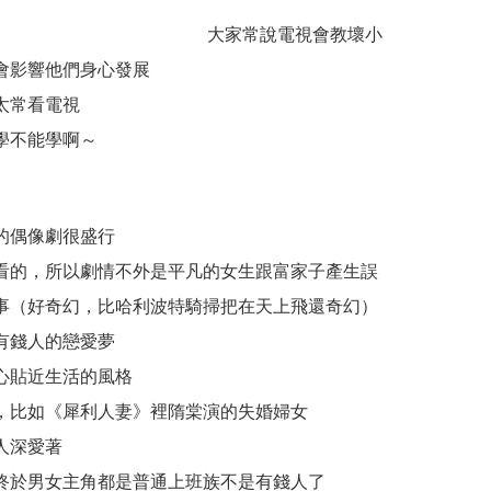
大家常說電視會教壞小
會影響他們身心發展
太常看電視
學不能學啊～
的偶像劇很盛行
看的，所以劇情不外是平凡的女生跟富家子產生誤
事（好奇幻，比哈利波特騎掃把在天上飛還奇幻）
有錢人的戀愛夢
心貼近生活的風格
，比如《犀利人妻》裡隋棠演的失婚婦女
人深愛著
終於男女主角都是普通上班族不是有錢人了