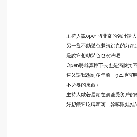
主持人說open將非常的強壯請
另一隻不動聲色繼續跳真的好鎮
是說它想動聲色也沒法吧
Open將就算摔下去也是滿臉笑
這又讓我想到多年前，921地震
不必要的東西）
主持人皺著眉頭在講些受災戶的
好想餵它吃磚頭啊（幹嘛跟娃娃