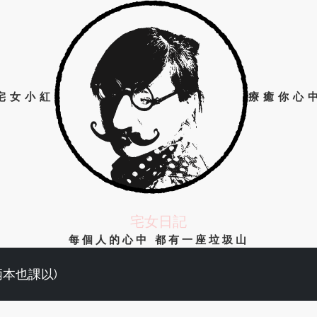
宅女小紅
療癒你心
宅女日記
每個人的心中 都有一座垃圾山
兩本也課以)