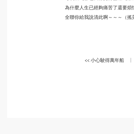
為什麼人生已經夠痛苦了還要煩
全聯你給我說清此啊～～～（搖
<< 小心駛得萬年船
|