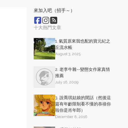
來加入吧（招手～）
十大熱門文章
1. 氣質原來我也配的寶元紀之
丘流水帳
August 3, 2025
2. 老李牛雜--變態女作家真情
推薦
July 16, 2009
3. 說喬琪姑娘的閒話（然後這
篇有年齡限制看不懂的恭禧你
啦你是肖年郎）
December 8, 2016