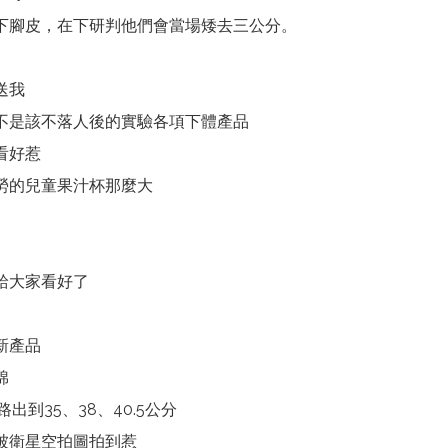
下腳皮，在下研判他們會當場矮去三公分。
送我
不是該不落人後的實驗各項下體產品
看好惹
勞的兒童果汁杯那麼大
給大家看好了
新產品
棉
出到35、38、40.5公分
會被衛星空拍圖拍到惹