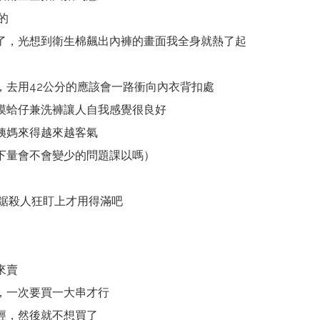
的
了，光想到衛生棉飆出內褲的畫面我全身就熱了起
，去用42公分的應該會一路衝向內衣背扣處
摸蛤仔兼洗褲讓人自我感覺很良好
姨媽來得越來越客氣
下量會不會變少的問題課以嗎）
電鋸殺人狂盯上才用得滿吧
來賣
，一次要買一大串才行
經，然後就不想買了