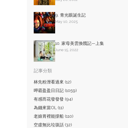
9. 青光眼誕生記
May 10, 2025
10. 家母美雲換髖記—上集
June 15, 2022
記事分類
林先粉溼看過來 (12)
呷霸盈盈日日記 (1059)
有感而花發發發 (94)
為錢來當OL (11)
老娘胃裡能撐船 (110)
空虛無比垃圾話 (32)