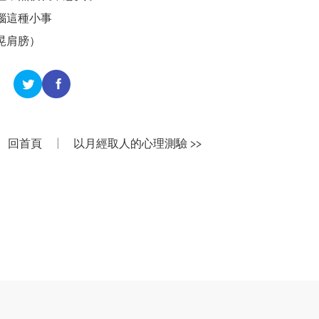
惱這種小事
晃肩膀）
回首頁
|
以月經取人的心理測驗 >>