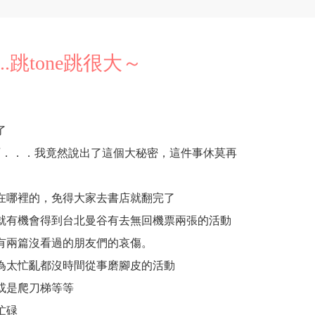
.跳tone跳很大～
了
啊．．．我竟然說出了這個大秘密，這件事休莫再
在哪裡的，免得大家去書店就翻完了
就有機會得到台北曼谷有去無回機票兩張的活動
有兩篇沒看過的朋友們的哀傷。
為太忙亂都沒時間從事磨腳皮的活動
或是爬刀梯等等
忙碌