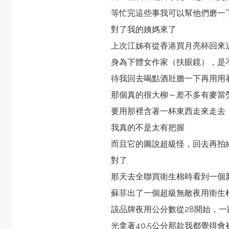
等忙完這些事我可以幫他們磨一
對了我的姨媽來了
上次江姊有從香港買
月亮杯
回來
身為下體女作家（扶眼鏡），是
待我回去喝點酒壯膽一下再用用
那個真的很大柳～差不多有麥當
要用那裡含著一杯東西走來走去
我真的不是太有把握
而且它的圖說超級怪，回去再拍
對了
那天去全聯買衛生棉時看到一個
蘇菲出了一個超級無敵夜用衛生
該品牌夜用公分數從28開始，一路
光拿著40.5公分那款我都覺得