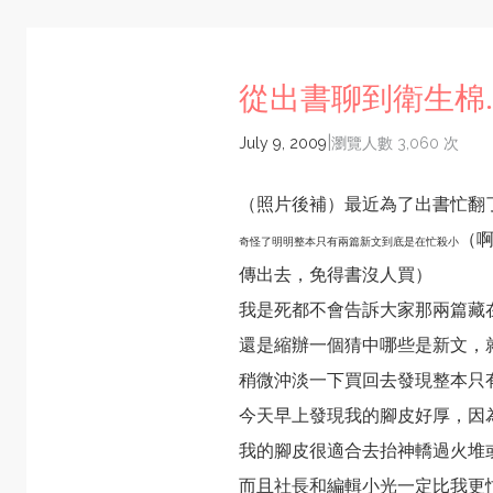
從出書聊到衛生棉..
|
July 9, 2009
瀏覽人數 3,060 次
（照片後補）最近為了出書忙翻
（
奇怪了明明整本只有兩篇新文到底是在忙殺小
傳出去，免得書沒人買）
我是死都不會告訴大家那兩篇藏
還是縮辦一個猜中哪些是新文，
稍微沖淡一下買回去發現整本只
今天早上發現我的腳皮好厚，因
我的腳皮很適合去抬神轎過火堆
而且社長和編輯小光一定比我更