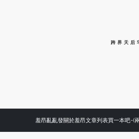
跨界天后
羞昂亂亂發
關於羞昂
文章列表
買一本吧~(