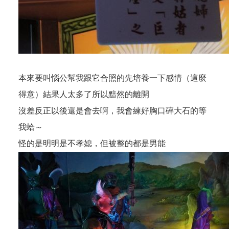
本來要叫惱公幫我跟它合照的先培養一下感情（這麼
得意）結果人太多了所以黯然的離開
沒差反正以後還是會去啊，我會練好胸口碎大石的等
我蛤～
怪的是明明是不孝媳，但被整的都是男能