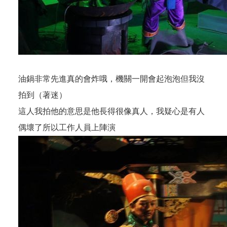
油鍋非常先進真的會炸哦，機關一開會起泡泡但我沒
拍到（著迷）
這人我拍他的意思是他長得很像真人，我疑心是有人
偶壞了所以工作人員上陣演