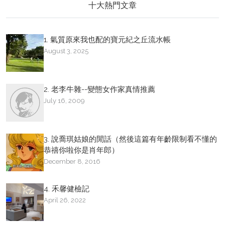
十大熱門文章
1. 氣質原來我也配的寶元紀之丘流水帳
August 3, 2025
2. 老李牛雜--變態女作家真情推薦
July 16, 2009
3. 說喬琪姑娘的閒話（然後這篇有年齡限制看不懂的
恭禧你啦你是肖年郎）
December 8, 2016
4. 禾馨健檢記
April 26, 2022