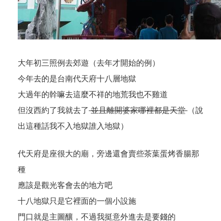
大年初三照例去郊遊（去年才開始的例）
今年去的是台南代天府十八層地獄
大過年的幹嘛去這麼不祥的地荒我也不雞道
但沒西約了我就去了
並且離開婆家哪裡都是天堂
（說
出這種話我不入地獄誰入地獄）
代天府是座很大的廟，旁邊還會賣些茶葉蛋烤香腸那
種
應該是觀光客會去的地方吧
十八地獄只是它裡面的一個小設施
門口就是主圖釀，不過我挺意外進去是要錢的