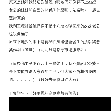
原來是她和我姑這對妯娌（咦她們好像算不上妯娌，
老公的妹妹和自己的關係叫什麼呢，姑嫂嗎）一起去
逛街買的
我問工程師說她們像不是十八層地獄回來的姊妹老公
也說像極了
原來下地獄的事不是傳聞在身邊也會發生的所以諸惡
莫作啊（警世）（明明只是都穿市場服來著）
（最後我要第兩百八十三度聲明，我不是討厭公婆只
是不習慣在別人家過年而已，但大家不會相信我的
吧。。。。。）（只好去練胸口碎大石）
下集預告（哇好華麗的企劃竟然有預告）