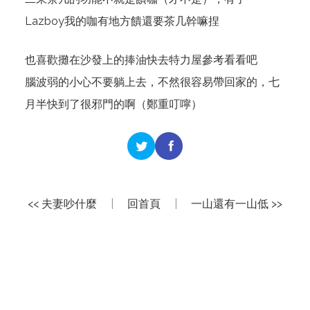
Lazboy我的咖有地方饋還要茶几幹嘛捏
也喜歡攤在沙發上的捧油快去特力屋參考看看吧
腦波弱的小心不要躺上去，不然很容易帶回家的，七
月半快到了很邪門的啊（鄭重叮嚀）
<< 夫妻吵什麼
|
回首頁
|
一山還有一山低 >>