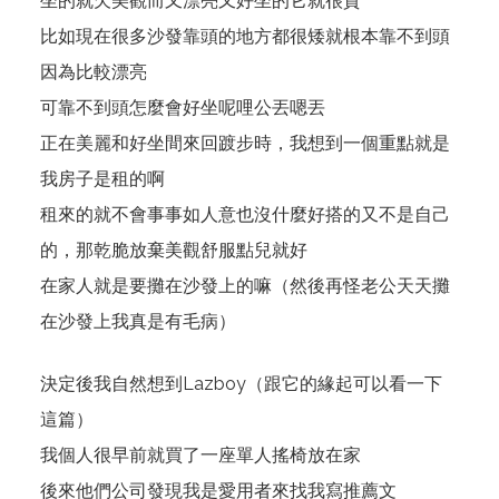
坐的就欠美觀而又漂亮又好坐的它就很貴
比如現在很多沙發靠頭的地方都很矮就根本靠不到頭
因為比較漂亮
可靠不到頭怎麼會好坐呢哩公丟嗯丟
正在美麗和好坐間來回踱步時，我想到一個重點就是
我房子是租的啊
租來的就不會事事如人意也沒什麼好搭的又不是自己
的，那乾脆放棄美觀舒服點兒就好
在家人就是要攤在沙發上的嘛（然後再怪老公天天攤
在沙發上我真是有毛病）
決定後我自然想到Lazboy（跟它的緣起可以看一下
這篇
）
我個人很早前就買了一座單人搖椅放在家
後來他們公司發現我是愛用者來找我寫推薦文