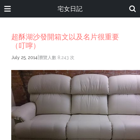
宅女日記
超酥湖沙發開箱文以及名片很重要
（叮嚀）
|
July 25, 2014
瀏覽人數 8,243 次