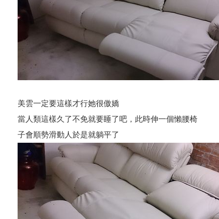
美雲一定要這樣才行她很傲嬌
當人類這樣久了不免就要睡了吧，此時伸一個懶腰椅
子會順勢滑動人於是就躺平了