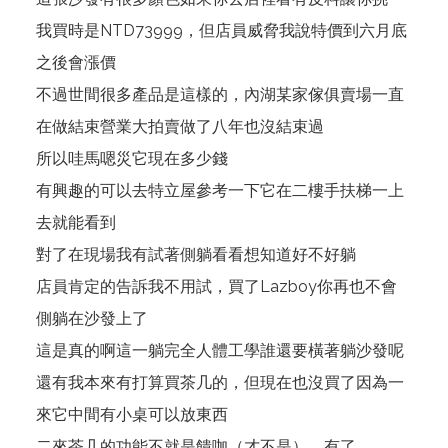
我買時是NTD73999，但店員威脅我說特價到六月底
之後會漲價
不過世間很多產品是這樣的，內湖某家傢俱賣場一直
在做結束營業大拍賣做了八年也沒結束過
所以哇馬嗯災它現在多少錢
有興趣的可以去特立屋參考一下它在二樓手扶梯一上
去就能看到
對了在現場我有試著側躺看看想知道好不好躺
店員肯定的告訴我不用試，買了Lazboy你再也不會
側躺在沙發上了
這是真的啊這一躺完全人體工學誰還要橫著躺沙發呢
還有我本來有打算買茶几的，但現在也沒買了因為一
來它中間有小桌可以放東西
二來茶几的功能不就是饋咖（才不是），有了