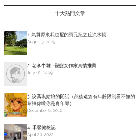
十大熱門文章
1. 氣質原來我也配的寶元紀之丘流水帳
August 3, 2025
2. 老李牛雜--變態女作家真情推薦
July 16, 2009
3. 說喬琪姑娘的閒話（然後這篇有年齡限制看不懂的
恭禧你啦你是肖年郎）
December 8, 2016
4. 禾馨健檢記
April 26, 2022