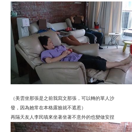
（美雲坐那張是之前我寫文那張，可以轉的單人沙
發，因為她常在本格露臉就不遮惹）
再隔天友人李民嘖來坐著坐著不意外的也變做安捏