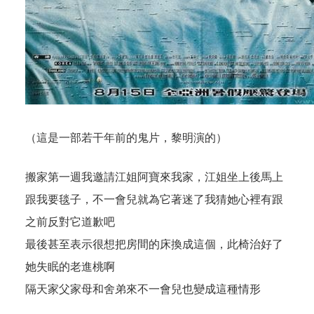
（這是一部若干年前的鬼片，黎明演的）
搬家第一週我邀請江姐阿寶來我家，江姐坐上後馬上
跟我要毯子，不一會兒就為它著迷了我猜她心裡有跟
之前反對它道歉吧
最後甚至表示很想把房間的床換成這個，此椅治好了
她失眠的老進桃啊
隔天家父家母和舍弟來不一會兒也變成這種情形