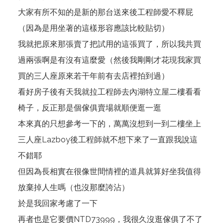
大家有所不知的是新的那台送來後工程師愛不釋屁
（因為是用坐著的這樣形容應該比較貼切）
我就把原來那張賣了把試用的這張買了，所以我共買
過兩張啊是有沒有這麼愛（然後我剛剛才花現我家買
買的三人座原來若干年前有去店裡拍到過）
看好房子後有天我就拉工程師去內湖特立屋二樓看看
椅子，反正那是個傢俱賣場就順便逛一逛
本來真的只想參考一下的，萬萬沒想到一到二樓坐上
三人座Lazboy後工程師就不想下來了一直跟我說這
不錯耶
但因為長相實在很像世間情裡的道具就算好坐我值得
放棄掉人生嗎（也沒那麼誇沾）
於是我回家考慮了一下
再者也是它要價NTD73999，我很久沒逛傢俱了不了