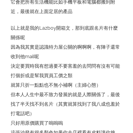
它會把所有生活機能比如手機平板和電腦都搬到附
近，最後就在上面定居的產品
以上就是我的Lazboy開箱文，那到底跟名片有什麼
關係呢
因為我其實是認識特力屋公關的啊啊啊，有陣子還常
收到他mail呢
決定要買時我有想過要不要害羞的去問問有沒有可能
打個折或是幫我買員工價之類
就算只折一點點也不無小補啊（主婦心態）
但本人人生中最不致力發展的就是人際關係了，最後
找了半天找不到名片（其實就算找到了我八成也羞於
打電話吧）
只好用原價購買了嗚嗚嗚
這張沙發有很多顏色如果你去店裡看有皮料讓你挑