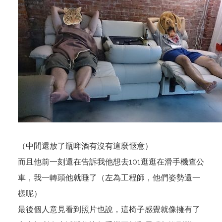
（中間還放了瓶啤酒有沒有這麼愜意）
而且他前一刻還在告訴我他想去101逛逛在滑手機查公
車，我一轉頭他就睡了（左為工程師，他們姿勢還一
樣呢）
最後個人意見看到照片也說，這椅子感覺就像擁有了