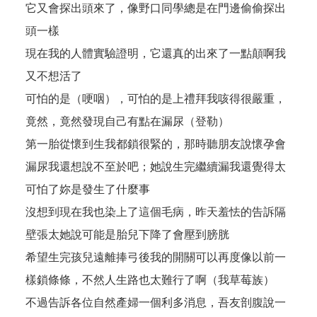
它又會探出頭來了，像野口同學總是在門邊偷偷探出
頭一樣
現在我的人體實驗證明，它還真的出來了一點顛啊我
又不想活了
可怕的是（哽咽），可怕的是上禮拜我咳得很嚴重，
竟然，竟然發現自己有點在漏尿（登勒）
第一胎從懷到生我都鎖很緊的，那時聽朋友說懷孕會
漏尿我還想說不至於吧；她說生完繼續漏我還覺得太
可怕了妳是發生了什麼事
沒想到現在我也染上了這個毛病，昨天羞怯的告訴隔
壁張太她說可能是胎兒下降了會壓到膀胱
希望生完孩兒遠離捧弓後我的開關可以再度像以前一
樣鎖條條，不然人生路也太難行了啊（我草莓族）
不過告訴各位自然產婦一個利多消息，吾友剖腹說一