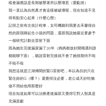
樣會漏應該是長期被壓著所以壓壞惹（愛亂猜）
我一直以為自然產才會這樣被破壞呢，現在知道不見
得有點安心起來（什麼心態）
記得之前有次坐計程車，女司機聽到我要去禾馨很自
然的跟我聊起生小孩的問題，還跟我說她最近要參予
一個研究計劃去雷射下面
因為她生完後漏尿漏了30年（媽媽都放好開哦遇到誰
都能聊下面），聽說雷射完後就不會了她很期待不啦
不啦不啦
我想這就是江湖傳聞的緊G雷射吧，本以為目的只在
緊住妳的G（哪？）還覺得沒必要，老公成天好吃懶
做不用給他用那麼好
現在知道如果可以治療產後漏尿又覺得它對人類真是
充滿貢獻