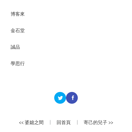
博客來
金石堂
誠品
學思行
<< 婆媳之間
|
回首頁
|
寄己的兒子 >>