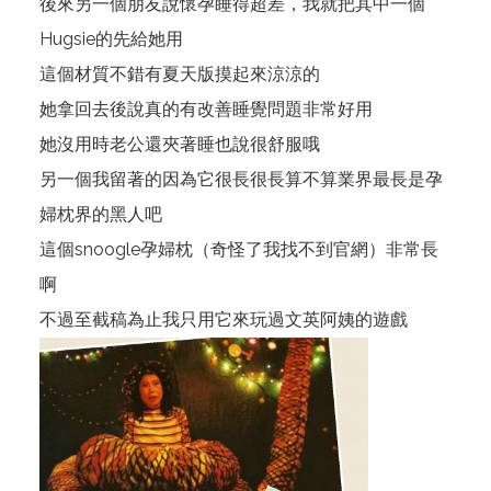
後來另一個朋友說懷孕睡得超差，我就把其中一個
Hugsie
的先給她用
這個材質不錯有夏天版摸起來涼涼的
她拿回去後說真的有改善睡覺問題非常好用
她沒用時老公還夾著睡也說很舒服哦
另一個我留著的因為它很長很長算不算業界最長是孕
婦枕界的黑人吧
這個
snoogle
孕婦枕（奇怪了我找不到官網）非常長
啊
不過至截稿為止我只用它來玩過文英阿姨的遊戲