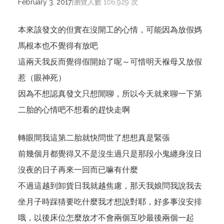
|
February 3, 2017
瀏覽人數 106,929 次
本來該發文的但實在沒開工的心情，可能因為放假媽
馬根本也不覺得有放吧
這兩天我反而覺得假開始了呢～可惜明天褓母又放假
惹（眼神死）
因為不想認真發文只想閒聊，所以今天就來聊一下第
二胎的心情吧不想看的趕快走啊
轉眼間我這第二胎就快問世了想想真是緊張
前幾個月都覺得又不是沒生過只是那段小鬼纏身沒日
沒夜的日子再來一回而已嘛有什麼
不過這越到卸貨日我就越焦慮，那天我娘問我說我去
坐月子時踩猜要吃什麼我才想說對耶，好多事沒安排
哦，以後床位怎麼放才不會兩個互吵最後兩個一起