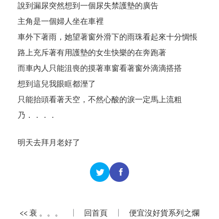
說到漏尿突然想到一個尿失禁護墊的廣告
主角是一個婦人坐在車裡
車外下著雨，她望著窗外滑下的雨珠看起來十分惆悵
路上充斥著有用護墊的女生快樂的在奔跑著
而車內人只能沮喪的摸著車窗看著窗外滴滴搭搭
想到這兒我眼眶都溼了
只能抬頭看著天空，不然心酸的淚一定馬上流粗
乃．．．．
明天去拜月老好了
<< 衰 。。。
|
回首頁
|
便宜沒好貨系列之爛