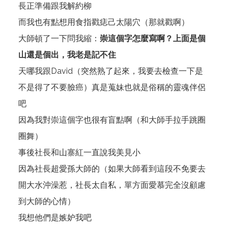
長正準備跟我解約柳
而我也有點想用食指戳痣己太陽穴（那就戳啊）
大師頓了一下問我縮：
崇這個字怎麼寫啊？上面是個
山還是個出，我老是記不住
天哪我跟David（突然熟了起來，我要去檢查一下是
不是得了不要臉癌）真是蒐妹也就是俗稱的靈魂伴侶
吧
因為我對崇這個字也很有盲點啊（和大師手拉手跳圈
圈舞）
事後社長和山寨紅一直說我美見小
因為社長超愛孫大師的（如果大師看到這段不免要去
開大水沖澡惹，社長太自私，單方面愛慕完全沒顧慮
到大師的心情）
我想他們是嫉妒我吧