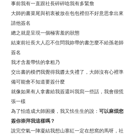
事前我有一直跟社長碎碎唸我有多緊詹
大師的書
菜尾與初衷
被放在包包裡但不好意思拿出來
請他簽名
總之就是呈現一個極害羞的狀態
結束前社長大人忍不住問我妳帶的書怎麼不給孫老師
簽名
我才含羞帶怯的拿粗乃
交出書的模們我覺得我醬太失禮了，大師沒有心裡準
備可能會不知道要簽什麼
就像如果有人拿書給我簽還叫我寫一些話，我會很慌
張一樣
為了怕造成大師困擾，我又怯生生的說：
可以麻煩您
簽你崇拜我這樣嗎？
說完空氣一陣凝結我想山寨紅一定在想窩的馬呀，社