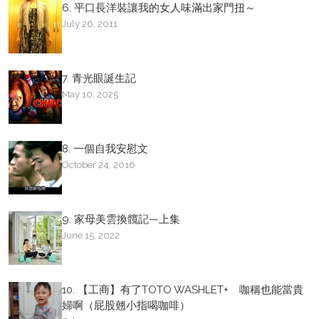
6. 平口長洋裝讓我的女人味滿出家門扭～
July 26, 2011
7. 青光眼誕生記
May 10, 2025
8. 一個自我安慰文
October 24, 2016
9. 家母美雲換髖記—上集
June 15, 2022
10. 【工商】有了TOTO WASHLET+ 咖稱也能當貴
婦啊（屁股翹小指喝咖啡）