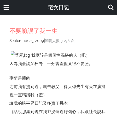
宅女日記
不要臉誤了我一生
|
September 25, 2009
瀏覽人數 3,796 次
我應該是個個性混搭的人（吧）
因為我低調又狂野，十分害羞但又很不要臉。
事情是醬的
之前我有提到過，廣告教父 孫大偉先生有天在廣播
裡一直稱讚我（羞）
讓我的胯
下
界日記又多賣了幾本
（話說那集到現在我都沒聽過好傷心，我跟社長說我