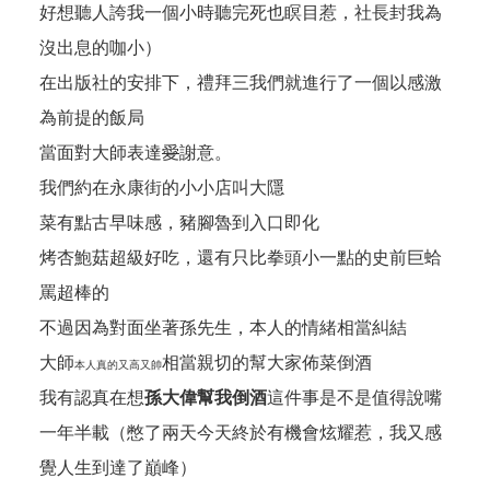
好想聽人誇我一個小時聽完死也瞑目惹，社長封我為
沒出息的咖小）
在出版社的安排下，禮拜三我們就進行了一個以感激
為前提的飯局
當面對大師表達
愛
謝意。
我們約在永康街的小小店叫大隱
菜有點古早味感，豬腳魯到入口即化
烤杏鮑菇超級好吃，還有只比拳頭小一點的史前巨蛤
罵超棒的
不過因為對面坐著孫先生，本人的情緒相當糾結
大師
相當親切的幫大家佈菜倒酒
本人真的又高又帥
我有認真在想
孫大偉幫我倒酒
這件事是不是值得說嘴
一年半載（憋了兩天今天終於有機會炫耀惹，我又感
覺人生到達了巔峰）