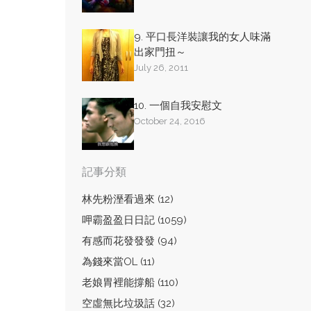
9. 平口長洋裝讓我的女人味滿
出家門扭～
July 26, 2011
10. 一個自我安慰文
October 24, 2016
記事分類
林先粉溼看過來 (12)
呷霸盈盈日日記 (1059)
有感而花發發發 (94)
為錢來當OL (11)
老娘胃裡能撐船 (110)
空虛無比垃圾話 (32)