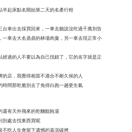
點半起床點名開始第二天的名產行程
三台車出去採買回來，一車去聽說沒吃過千萬別告
，一車去大名鼎鼎的林場肉羹，另一車去現正常小
以經過的人不要以為自己找錯了，它的名字就是正
牌的店，我覺得相當不適合不耐久候的人
的時間那乾脆別去了免得白跑一趟更生氣
的還有天外飛來的乾麵餛飩湯
到別處去找東西買呢
說不吃人生會留下遺憾的嘉澎碳烤