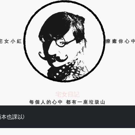
宅女小紅
療癒你心
宅女日記
每個人的心中 都有一座垃圾山
兩本也課以)