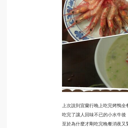
上次說到宜蘭行晚上吃完烤鴨全
吃完了讓人回味不已的小水牛後
至於為什麼才剛吃完晚餐消夜又