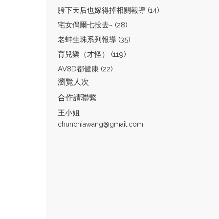
胯下天后也嫁得掉相關報導 (14)
宅女偶爾七投去~ (28)
老蚌生珠系列報導 (35)
育兒樂（才怪） (119)
AV8D都健康 (22)
瀏覽人次
合作請聯繫
王小姐
chunchiawang@gmail.com