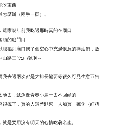
能吃東西
然怎麼辦（兩手一攤）。
，這家幾年前我吃過那時真的在廟口
後頭的廟門口
以腮掐到廟口撲了個空心中充滿恨意的捧油們，放
山路三段153號啊～
而我去過兩次都是大排長龍要等很久可見生意五告
太晚去，魷魚像青春小鳥一去不回頭的
經很瘋了，買的人還差點幫一人加買一碗粥（紅糟
，就是要用沒有明天的心情吃著名產。