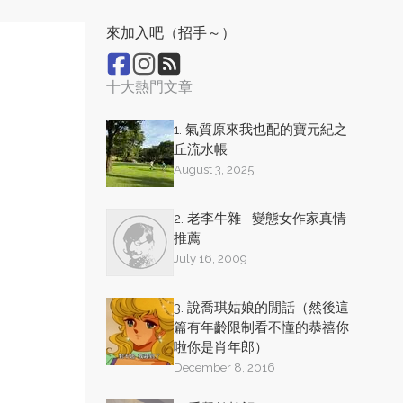
來加入吧（招手～）
十大熱門文章
1. 氣質原來我也配的寶元紀之
丘流水帳
August 3, 2025
2. 老李牛雜--變態女作家真情
推薦
July 16, 2009
3. 說喬琪姑娘的閒話（然後這
篇有年齡限制看不懂的恭禧你
啦你是肖年郎）
December 8, 2016