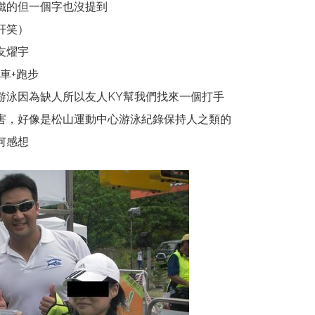
鐵的但一個字也沒提到
奸笑）
友燿宇
車+跑步
游泳因為缺人所以友人KY幫我們找來一個打手
害，好像是松山運動中心游泳紀錄保持人之類的
何感想