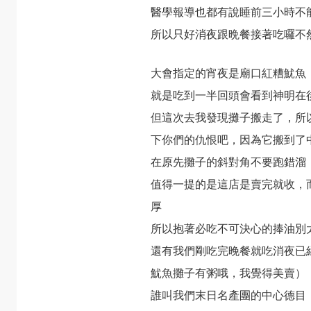
醫學報導也都有說睡前三小時不
所以只好消夜跟晩餐接著吃囉不
大會指定的宵夜是廟口紅糟魷魚
就是吃到一半回頭會看到神明在
但這次去我發現攤子搬走了，所
下你們的仇恨吧，因為它搬到了中
在原先攤子的斜對角不要跑錯溜
值得一提的是這店是賣完就收，
厚
所以抱著必吃不可決心的捧油別
還有我們剛吃完晚餐就吃消夜已
魷魚攤子有粥哦，我覺得美賣）
誰叫我們末日名產團的中心德目