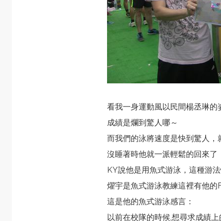
看我一身運動風以民間楊丞琳的
成績是爛到驚人哪～
而我們的泳將速度是快到驚人，
沒睡著時他就一派輕鬆的回來了
KY說他是用魚式游泳，這種游
燿宇是魚式游泳教練
這裡
有他的
這是他的魚式游泳感言：
以前在校隊的時候,想尋求成績上