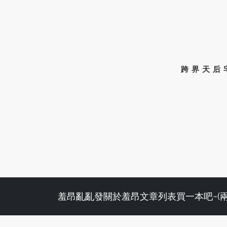
跨界天后
羞昂亂亂發
關於羞昂
文章列表
買一本吧~(