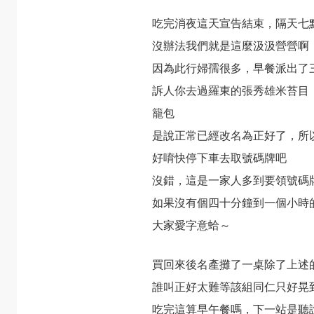
吃完消夜這天宣告結束，隔天七
沒辦法我們就是這麼汲汲營營啊
因為此行婦孺很多，早餐派出了
訴人你去過羅東的張秀雄米苔目
籠包
是說正常已經改名為正好了，所
好唷快停下車去取號碼牌吧
沒錯，這是一家人多到要領號碼
如果沒有個四十分鐘到一個小時
大家愛字意蛤～
買回來後名產攤了一桌除了上述
誰叫正好太難等該組同仁只好晃
吃完這算早午餐嗎，下一站是聽