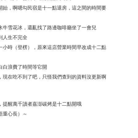
開始，啊嗯勾民宿是十一點退房，這之間的時間要
水牛雪花冰，還亂找了路邊咖啡廳坐了一會兒
到人生不完全
一小時（登楞），原來這店營業時間早改成十二點
白白浪費了時間等它開
，現在吃不到了吧，只怪我們查到的資料沒更新啊
，提醒萬千讀者嘉澎碳烤是十二點開哦
語重心長）～