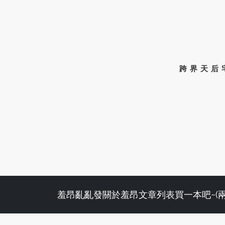
跨界天后
羞昂亂亂發
關於羞昂
文章列表
買一本吧~(