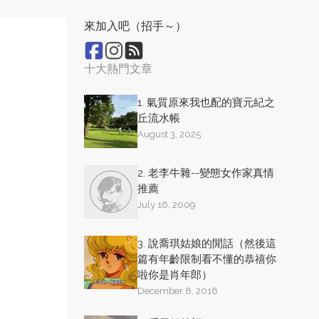
來加入吧（招手～）
十大熱門文章
1. 氣質原來我也配的寶元紀之
丘流水帳
August 3, 2025
2. 老李牛雜--變態女作家真情
推薦
July 16, 2009
3. 說喬琪姑娘的閒話（然後這
篇有年齡限制看不懂的恭禧你
啦你是肖年郎）
December 8, 2016