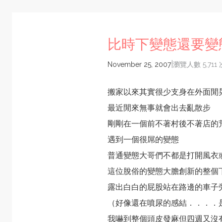
比時下變態還要變
|
November 25, 2007
瀏覽人數 5,711 
搬家以來其實很少支身在外面閒
最近閒來無事就會出去亂散步
剛剛在一個前不著村後不著店的
遇到一個很屌的變態
普通變態大哥們不都是打開風衣
這位脫俗的變態大膽創新的整個
露出白白的屁股站在路邊的車子
（好像還在噴尿的感結．．．．
我嚇到整個頭皮發麻但四週又沒