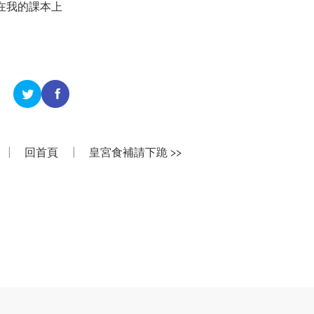
在我的課本上
|
回首頁
|
皇宮食補請下跪 >>