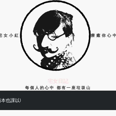
宅女小紅
療癒你心
宅女日記
每個人的心中 都有一座垃圾山
兩本也課以)