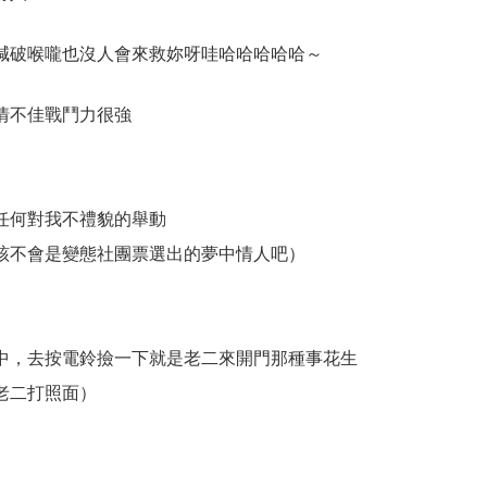
喊破喉嚨也沒人會來救妳呀哇哈哈哈哈哈～
情不佳戰鬥力很強
任何對我不禮貌的舉動
該不會是變態社團票選出的夢中情人吧）
中，去按電鈴撿一下就是老二來開門那種事花生
老二打照面）