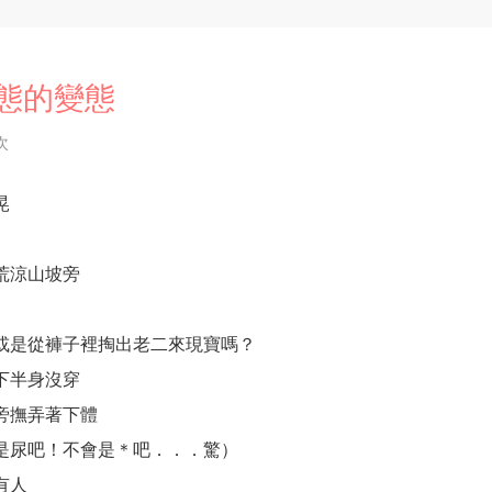
態的變態
次
晃
荒涼山坡旁
或是從褲子裡掏出老二來現寶嗎？
下半身沒穿
旁撫弄著下體
是尿吧！不會是＊吧．．．驚）
有人