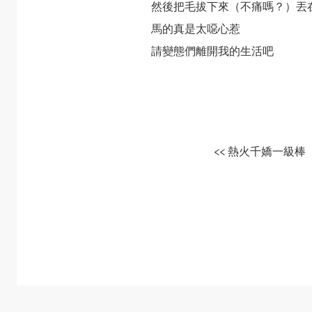
然後把毛拔下來（不痛嗎？）丟
馬的真是太噁心惹
請變態們離開我的生活吧
<< 熱火千嬌一級棒