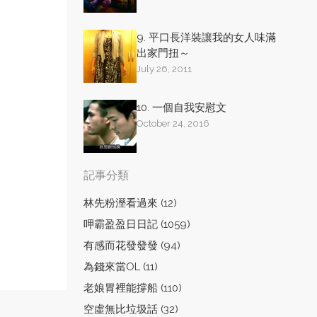
9. 平口長洋裝讓我的女人味滿
出家門扭～
July 26, 2011
10. 一個自我安慰文
October 24, 2016
記事分類
林先粉溼看過來 (12)
呷霸盈盈日日記 (1059)
有感而花發發發 (94)
為錢來當OL (11)
老娘胃裡能撐船 (110)
空虛無比垃圾話 (32)