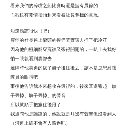
看來我們的碎嘴之船比賽時還是挺有展節的
而我也有閒情抬頭起來看看社長奪標的實況。
船速應該很快（吧）
瘦弱的社長跨上龍頭的摸們著實讓人捏了把冷汗
因為他的極細腿穿寬褲又張得開開的，一趴上去我好
怕一眼就看到囊部去
逹陣時他英勇的拔了旗子後往後丟，該不是是想射瞎
隊員的眼睛吧
事後他告訴我本來想收在懷裡的，後來耳邊響起「旗
子丟掉、旗子丟掉」的聲音
所以就順手把旗往後甩了
我逼問他是誰說的，他說就是耳邊有聲響但沒看到人
（河道上總不會有人路過吧）