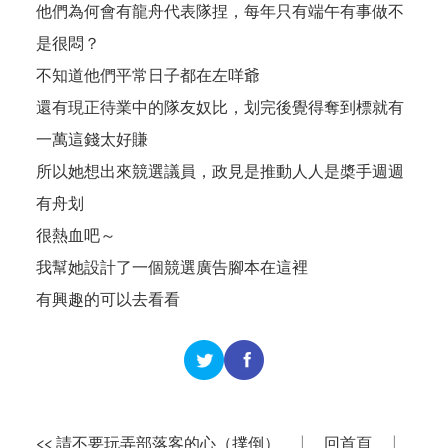
他們為何會有龍舟代表隊捏，每年只有端午有事做不
是很悶？
不知道他們平常日子都在左咩爺
還有現正待業中的隊友奴比，划完後覺得奪到標就有
一萬這錢太好賺
所以她想出來競選議員，政見是推動人人是槳手週週
有舟划
很熱血吧～
我幫她設計了一個競選廣告腳本在
這裡
有興趣的可以去看看
<< 請不要玩弄部落客的心（撲倒）
|
回首頁
|