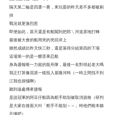
隔天第二輪是四選一賽，來玩耍的昨天差不多都被刷
掉
戰況就更激烈惹
即便如此，當天還是有船闖到把郎ㄟ河道原地打轉
最後被大會的船用夾的夾回岸上
雖然成績比昨天快三秒，還是落得分組第四的下場
這場第一的是一艘歪果忍船
身為週報唯一力挺的龍舟隊，最後一名對得起老大嗎
我正打算像屈原一樣投入基隆河時（一時之間找不到
江我也很惱啊）
聽到遠處傳來捷報
是說冠軍的阿豆仔船因為舵手助划被取消資格（研判
是大家在後面大叫「舵手不能划～～」時他們根本聽
不懂吧）