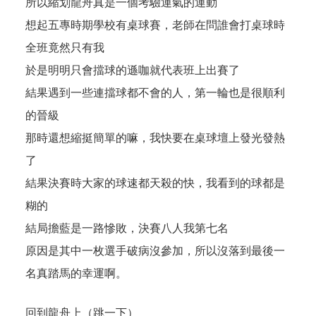
所以縮划龍舟真是一個考驗運氣的運動
想起五專時期學校有桌球賽，老師在問誰會打桌球時
全班竟然只有我
於是明明只會擋球的遜咖就代表班上出賽了
結果遇到一些連擋球都不會的人，第一輪也是很順利
的晉級
那時還想縮挺簡單的嘛，我快要在桌球壇上發光發熱
了
結果決賽時大家的球速都天殺的快，我看到的球都是
糊的
結局擔藍是一路慘敗，決賽八人我第七名
原因是其中一枚選手破病沒參加，所以沒落到最後一
名真踏馬的幸運啊。
回到龍舟上（跳一下）