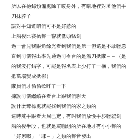
所以在檢錄預備處除了暖身外，有暗地裡對著他們手
刀抹脖子
讓對手知道咱們可不是好惹的
上船後比賽槍聲一響就低頭猛划
過一會兒我眼角餘光看到我們是第一但還是不敢輕忽
直到司儀報出率先通過司令台的是溫刀扺隊～～（是
的我沒打錯字，可能是報名表上少打了一橫，我們的
抵當場變成扺柳）
隊員們才偷偷歡呼了一下
據說司儀繼續在看台上跟我們聊天
說什麼奪標處就能找到我們的家之類的
這時舵手眼看大局已定，有叫我們放慢手步輕鬆划
船的後半段，也就是罵咖組的所在地才有小小聲的
「好累哦」「耶～」之類的聲音發出