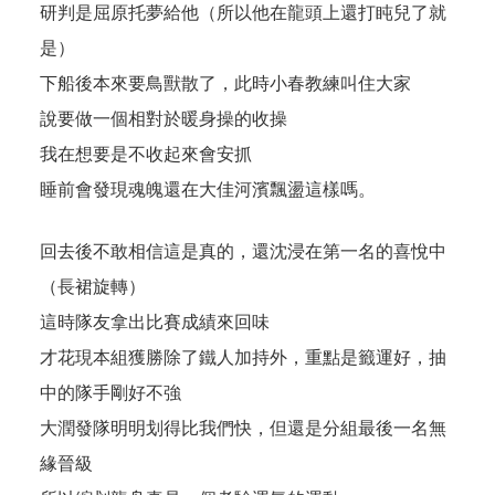
研判是屈原托夢給他（所以他在龍頭上還打盹兒了就
是）
下船後本來要鳥獸散了，此時小春教練叫住大家
說要做一個相對於暖身操的收操
我在想要是不收起來會安抓
睡前會發現魂魄還在大佳河濱飄盪這樣嗎。
回去後不敢相信這是真的，還沈浸在第一名的喜悅中
（長裙旋轉）
這時隊友拿出比賽成績來回味
才花現本組獲勝除了鐵人加持外，重點是籤運好，抽
中的隊手剛好不強
大潤發隊明明划得比我們快，但還是分組最後一名無
緣晉級