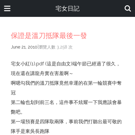
宅女日記
保證是溫刀抵隊最後一發
|
June 21, 2010
瀏覽人數 3,258 次
宅女小紅(1).pdf
(這是自由文)端午節已經過了很久，
現在還在講龍舟實在害羞啊～
啊嗯勾我們的溫刀抵隊竟然幸運的在第一輪競賽中奪
冠
第二輪也划到前三名，這件事不炫耀一下我應該會暴
斃吧。
第一場預賽是四隊取兩隊，事前我們打聽出最可敬的
隊手是東吳長跑隊