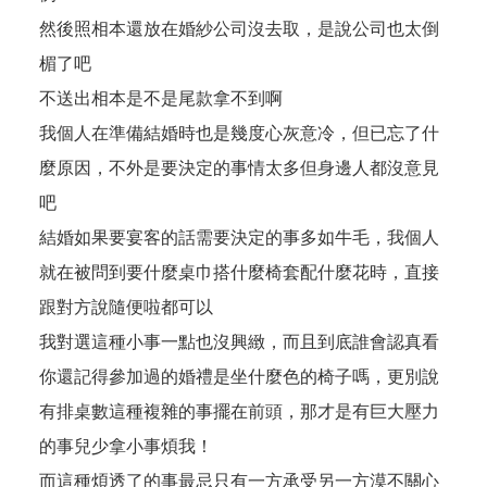
然後照相本還放在婚紗公司沒去取，是說公司也太倒
楣了吧
不送出相本是不是尾款拿不到啊
我個人在準備結婚時也是幾度心灰意冷，但已忘了什
麼原因，不外是要決定的事情太多但身邊人都沒意見
吧
結婚如果要宴客的話需要決定的事多如牛毛，我個人
就在被問到要什麼桌巾搭什麼椅套配什麼花時，直接
跟對方說隨便啦都可以
我對選這種小事一點也沒興緻，而且到底誰會認真看
你還記得參加過的婚禮是坐什麼色的椅子嗎，更別說
有排桌數這種複雜的事擺在前頭，那才是有巨大壓力
的事兒少拿小事煩我！
而這種煩透了的事最忌只有一方承受另一方漠不關心