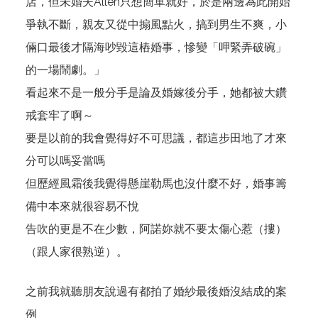
店，但未婚夫Allen只想簡單就好，於是兩邊為此開始
爭執不斷，親友又從中搧風點火，搞到男生不爽，小
倆口最後才隔海吵毀這樁婚事，慘變「呷緊弄破碗」
的一場鬧劇。」
看起來不是一般分手是論及婚嫁後分手，她都被大鑽
戒套牢了啊～
要是以前的我會覺得好不可思議，都這步田地了才來
分可以嗎妥當嗎
但歷經風霜後我覺得懸崖勒馬也沒什麼不好，婚事籌
備中本來就很容易不悅
告吹的更是不在少數，阿諾妳就不要太傷心惹（摟）
（跟人家很熟逆）。
之前我就聽朋友說過有都拍了婚紗最後婚沒結成的案
例