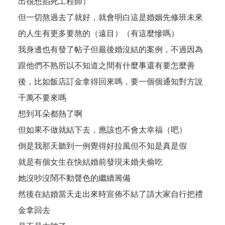
出很想掐死工程師）
但一切熬過去了就好，就會明白這是婚姻先修班未來
的人生有更多要熬的（遠目）（有這麼慘嗎）
我身邊也有發了帖子但最後婚沒結的案例，不過因為
跟他們不熟所以不知道之間有什麼事還有要怎麼善
後，比如飯店訂金拿得回來嗎，要一個個通知對方說
千萬不要來嗎
想到耳朵都熱了啊
但如果不做就結下去，應該也不會太幸福（吧）
倒是我那天聽到一例覺得好拉風但不知是真是假
就是有個女生在快結婚前發現未婚夫偷吃
她沒吵沒鬧不動聲色的繼續籌備
然後在結婚當天走出來時宣佈不結了請大家自行把禮
金拿回去