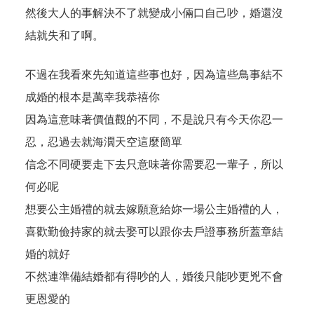
然後大人的事解決不了就變成小倆口自己吵，婚還沒
結就失和了啊。
不過在我看來先知道這些事也好，因為這些鳥事結不
成婚的根本是萬幸我恭禧你
因為這意味著價值觀的不同，不是說只有今天你忍一
忍，忍過去就海濶天空這麼簡單
信念不同硬要走下去只意味著你需要忍一輩子，所以
何必呢
想要公主婚禮的就去嫁願意給妳一場公主婚禮的人，
喜歡勤儉持家的就去娶可以跟你去戶證事務所蓋章結
婚的就好
不然連準備結婚都有得吵的人，婚後只能吵更兇不會
更恩愛的