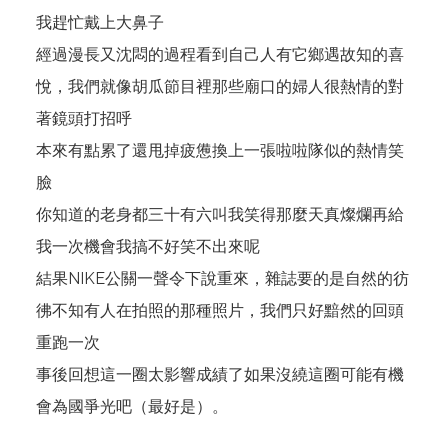
我趕忙戴上大鼻子
經過漫長又沈悶的過程看到自己人有它鄉遇故知的喜
悅，我們就像胡瓜節目裡那些廟口的婦人很熱情的對
著鏡頭打招呼
本來有點累了還甩掉疲憊換上一張啦啦隊似的熱情笑
臉
你知道的老身都三十有六叫我笑得那麼天真燦爛再給
我一次機會我搞不好笑不出來呢
結果NIKE公關一聲令下說重來，雜誌要的是自然的彷
彿不知有人在拍照的那種照片，我們只好黯然的回頭
重跑一次
事後回想這一圈太影響成績了如果沒繞這圈可能有機
會為國爭光吧（最好是）。