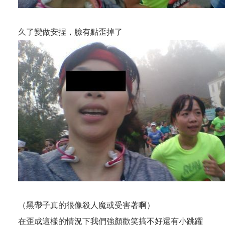
久了變做安捏，臉有點歪掉了
（黑帶子真的很像殺人魔或受害著啊）
在歪成這樣的情況下我們強顏歡笑搞不好還有小跳躍