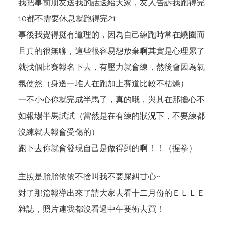
我把事前朋友送我的話送給大家，友人告訴我跑得完
10都不需要休息就跑得完21
事後我覺得挺有道理的，因為自己練跑時常在繞圈而
且真的很無聊，這些很容易想放棄啊其實是心理累了
就找個比賽報名下去，有壓力就會練，然後會因為氣
氛使然（身邊一堆人在跑加上賽道比較不枯燥）
一不小心你就完成半馬了，真的哦，與其在那擔心不
如報場半馬試試（當然是在有練的狀況下，不要練都
沒練就去報會受傷的）
跑下去你就會發現自己是做得到的啊！！（握拳）
主照是胎胎依依不捨叫我不要屎糾甘心~
對了那篇報導出來了請大家去看十二月份的ＥＬＬＥ
雜誌，照片連我都沒看過中午要衝去買！