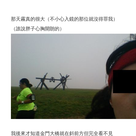
那天霧真的很大（不小心入鏡的那位就沒得罪我）
（誰說胖子心胸開朗的）
我後來才知道金門大橋就在斜前方但完全看不見