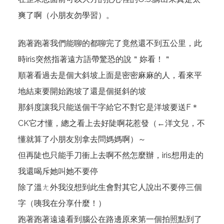
爽了啊（小朋友勿學習）。
跑著跑著我們能聊的都聊完了竟然還不到五公里，此
時iris突然指著遠方語帶驚恐的說＂妳看！＂
順著看過去是個大斜坡上面是密密麻麻的人，看來平
地結束要開始跑坡了還是個挺斜的坡
那斜度讓我只能送個干字給它不對它是洋坡要送F＊
CK它才懂，總之看上去好陡啊花惹發（←洋文兒，不
懂就算了小朋友別拿去問媽媽啊）～
但再陡也只能手刀衝上去啊不然怎麼辦，iris想用走的
我還喝斥她叫她不要停
除了溫ㄤ外我沒想到此生會對其它人說出不要停三個
字（咦我在分享什麼！）
跑著跑著遠遠看到腦公在路邊原來第一個拍照點到了