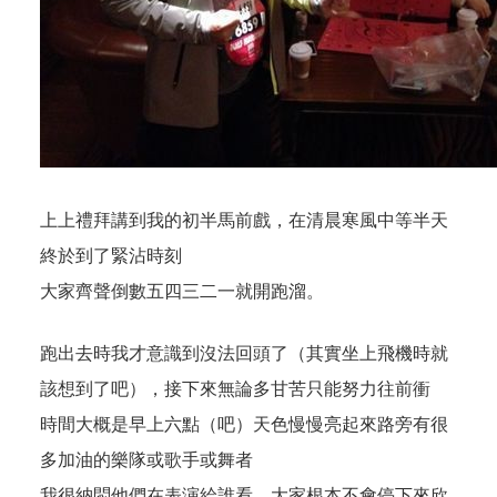
上上禮拜講到我的初半馬前戲，在清晨寒風中等半天
終於到了緊沾時刻
大家齊聲倒數五四三二一就開跑溜。
跑出去時我才意識到沒法回頭了（其實坐上飛機時就
該想到了吧），接下來無論多甘苦只能努力往前衝
時間大概是早上六點（吧）天色慢慢亮起來路旁有很
多加油的樂隊或歌手或舞者
我很納悶他們在表演給誰看，大家根本不會停下來欣