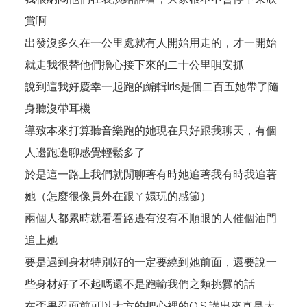
賞啊
出發沒多久在一公里處就有人開始用走的，才一開始
就走我很替他們擔心接下來的二十公里唄安抓
說到這我好慶幸一起跑的編輯iris是個二百五她帶了隨
身聽沒帶耳機
導致本來打算聽音樂跑的她現在只好跟我聊天，有個
人邊跑邊聊感覺輕鬆多了
於是這一路上我們就閒聊著有時她追著我有時我追著
她（怎麼很像員外在跟ㄚ嬛玩的感節）
兩個人都累時就看看路邊有沒有不順眼的人催個油門
追上她
要是遇到身材特別好的一定要繞到她前面，還要說一
些身材好了不起嗎還不是跑輸我們之類挑釁的話
在歪果忍面前可以大方的把心裡的O.S.講出來真是太