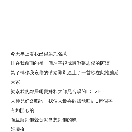
今天早上看我已經第九名惹
排在我前面的是一個名字很威叫做張志傑的阿嬤
為了轉移我哀傷的情緒剛剛迷上了一首歌在此推薦給
大家
就素我的鄰居珊寶妹和大師兄合唱的L.O.V.E
大師兄好會唱歌，我個人最喜歡聽他唱到L這個字，
有夠開心的
而且聽到他聲音就會想到他的臉
好棒柳