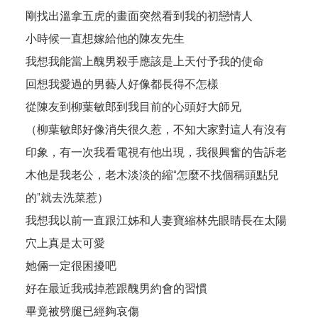
剛找出溫拿五虎的畫面突然看到我的初戀情人
小時候一直想嫁給他的陳友先生
我想我能當上醜男殺手應該是上天付予我的使命
回想我愛過的男藝人好像都長得不怎樣
從陳友到柳葉敏郎到我目前的心頭好大師兄
（柳葉敏郎好像消失很久惹，不知大家對這人有沒有
印象，有一次我看電視有他出現，我很興奮的告訴老
木他是我老公，老木淡淡的縮“怎麼不找個稱頭點兒
的”就去洗菜惹）
我想我以前一直跟江姊和人妻寶縮林先眼睛長在太陽
穴上真是太可愛
她倆一定很困擾吧
好在最近我戒掉惹跟醜男約會的習慣
畢竟被劈腿已經夠哀傷