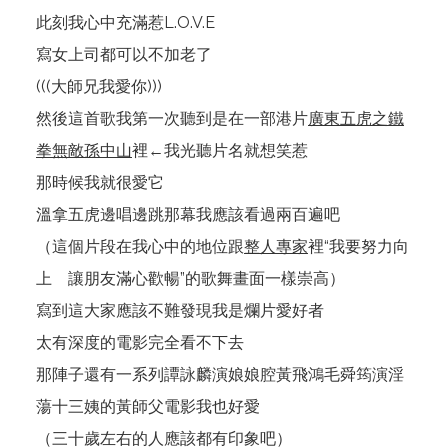
此刻我心中充滿惹L.O.V.E
寫女上司都可以不加老了
(((大師兄我愛你)))
然後這首歌我第一次聽到是在一部港片
廣東五虎之鐵
拳無敵孫中山
裡←我光聽片名就想笑惹
那時候我就很愛它
溫拿五虎邊唱邊跳那幕我應該看過兩百遍吧
（這個片段在我心中的地位跟
整人專家
裡“我要努力向
上 讓朋友滿心歡暢”的歌舞畫面一樣崇高）
寫到這大家應該不難發現我是爛片愛好者
太有深度的電影完全看不下去
那陣子還有一系列譚詠麟演娘娘腔黃飛鴻毛舜筠演淫
蕩十三姨的黃師父電影我也好愛
（三十歲左右的人應該都有印象吧）