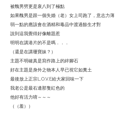
被醜男劈更是衰八到了極點
如果醜男是跟一個失婚（老）女上司跑了，意志力薄
弱一點的應該會在酒精和毒品中渡過餘生才對
說到這我覺得好像離題惹
明明在講港片的不是嗎．．．
（還是在講珊寶妹？）
主題不明確真是寫作路上的絆腳石
好在主題是身外之物本人早已視它如糞土
最後放上正宗L.O.V.E給大家回味一下
我老公是最右邊那隻紅色的
他好有活力唷～～～
（（羞））