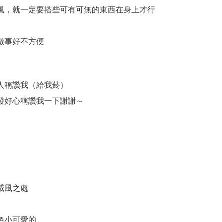
風，就一定要搭些可有可無的東西在身上才行
做事好不方便
）
人稱讚我（給我菸）
發好心稱讚我一下謝謝～
威風之處
色小可愛的