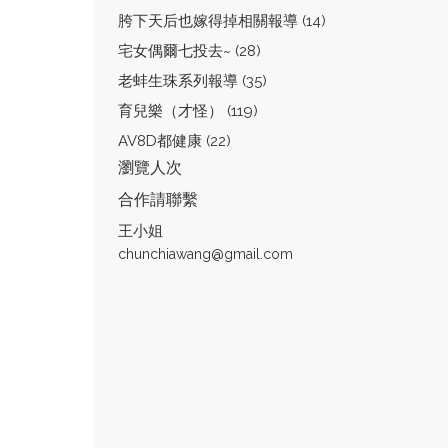
胯下天后也嫁得掉相關報導 (14)
宅女偶爾七投去~ (28)
老蚌生珠系列報導 (35)
育兒樂（才怪） (119)
AV8D都健康 (22)
瀏覽人次
合作請聯繫
王小姐
chunchiawang@gmail.com