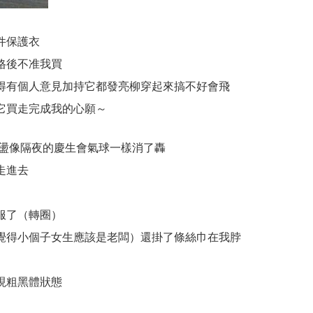
件保護衣
格後不准我買
得有個人意見加持它都發亮柳穿起來搞不好會飛
它買走完成我的心願～
一樣飄盪像隔夜的慶生會氣球一樣消了轟
走進去
服了（轉圈）
覺得小個子女生應該是老闆）還掛了條絲巾在我脖
現粗黑體狀態