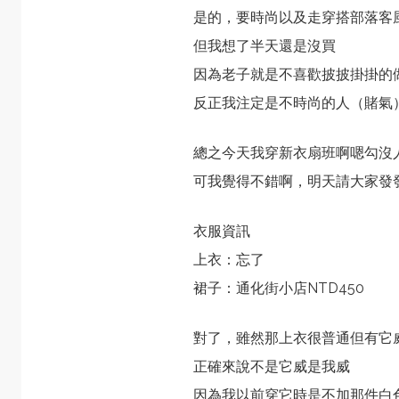
是的，要時尚以及走穿搭部落客
但我想了半天還是沒買
因為老子就是不喜歡披披掛掛的
反正我注定是不時尚的人（賭氣
總之今天我穿新衣扇班啊嗯勾沒
可我覺得不錯啊，明天請大家發
衣服資訊
上衣：忘了
裙子：通化街小店NTD450
對了，雖然那上衣很普通但有它
正確來說不是它威是我威
因為我以前穿它時是不加那件白