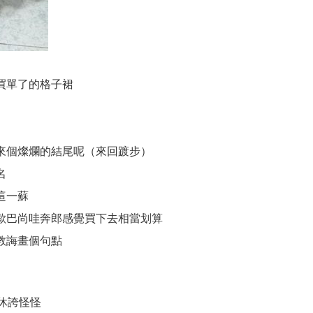
買單了的格子裙
來個燦爛的結尾呢（來回踱步）
名
這一蘇
歐巴尚哇奔郎感覺買下去相當划算
教誨畫個句點
休誇怪怪