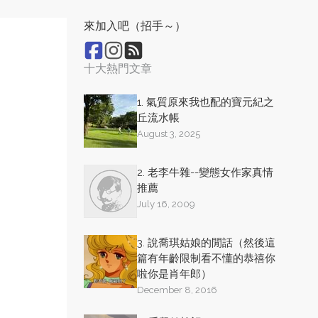
來加入吧（招手～）
十大熱門文章
1. 氣質原來我也配的寶元紀之
丘流水帳
August 3, 2025
2. 老李牛雜--變態女作家真情
推薦
July 16, 2009
3. 說喬琪姑娘的閒話（然後這
篇有年齡限制看不懂的恭禧你
啦你是肖年郎）
December 8, 2016