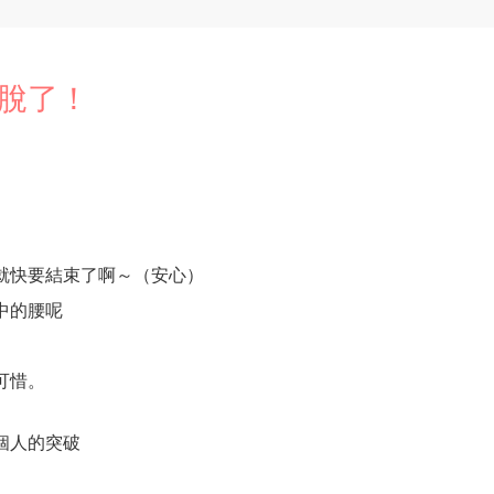
解脫了！
就快要結束了啊～（安心）
中的腰呢
可惜。
個人的突破