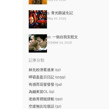
9. 青光眼誕生記
May 10, 2025
10. 一個自我安慰文
October 24, 2016
記事分類
林先粉溼看過來 (12)
呷霸盈盈日日記 (1059)
有感而花發發發 (94)
為錢來當OL (11)
老娘胃裡能撐船 (110)
空虛無比垃圾話 (32)