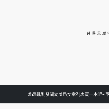
跨界天后
羞昂亂亂發
關於羞昂
文章列表
買一本吧~(