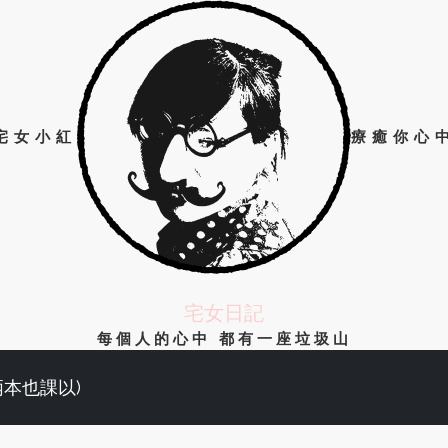
宅女小紅
療癒你心
宅女日記
每個人的心中 都有一座垃圾山
兩本也課以)