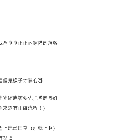
成為堂堂正正的穿搭部落客
這個鬼樣子才開心哪
光光縮應該要先把嘴唇嘟好
原來還有正確流程！）
想呼痣己巴掌（那就呼啊）
有關嘿