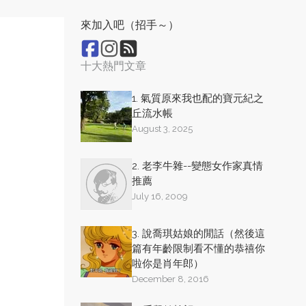
來加入吧（招手～）
十大熱門文章
1. 氣質原來我也配的寶元紀之
丘流水帳
August 3, 2025
2. 老李牛雜--變態女作家真情
推薦
July 16, 2009
3. 說喬琪姑娘的閒話（然後這
篇有年齡限制看不懂的恭禧你
啦你是肖年郎）
December 8, 2016