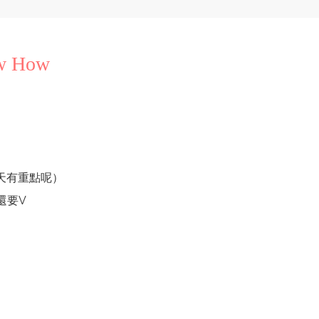
w How
天有重點呢）
還要V