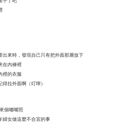
裙子了吧
裡
要出來時，發現自己只有把外面那層放下
夾在內褲裡
內裡的衣服
記得拉外面啊（叮嚀）
要來個嘟嘴照
年婦女做這麼不合宜的事