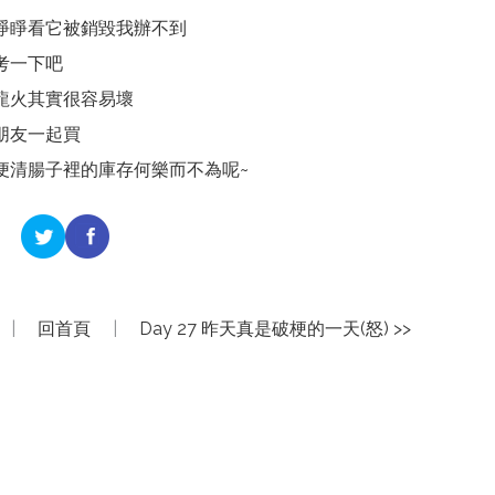
睜睜看它被銷毀我辦不到
考一下吧
龍火其實很容易壞
朋友一起買
便清腸子裡的庫存何樂而不為呢~
|
回首頁
|
Day 27 昨天真是破梗的一天(怒) >>