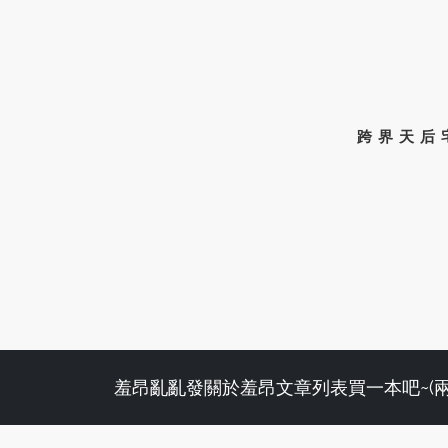
跨界天后
羞昂亂亂發
關於羞昂
文章列表
買一本吧~(