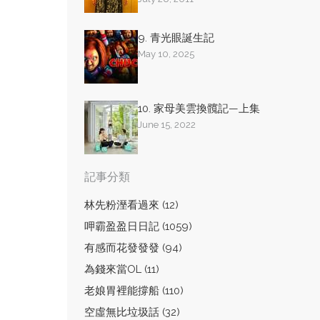
9. 青光眼誕生記
May 10, 2025
10. 家母美雲換髖記—上集
June 15, 2022
記事分類
林先粉溼看過來 (12)
呷霸盈盈日日記 (1059)
有感而花發發發 (94)
為錢來當OL (11)
老娘胃裡能撐船 (110)
空虛無比垃圾話 (32)