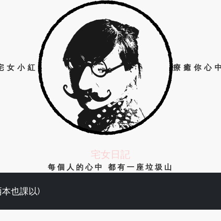
宅女小紅
療癒你心
宅女日記
每個人的心中 都有一座垃圾山
兩本也課以)