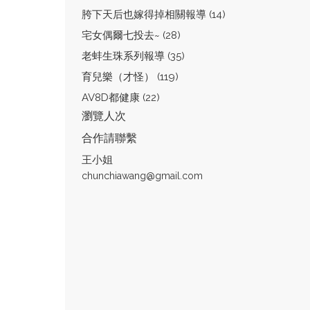
胯下天后也嫁得掉相關報導 (14)
宅女偶爾七投去~ (28)
老蚌生珠系列報導 (35)
育兒樂（才怪） (119)
AV8D都健康 (22)
瀏覽人次
合作請聯繫
王小姐
chunchiawang@gmail.com