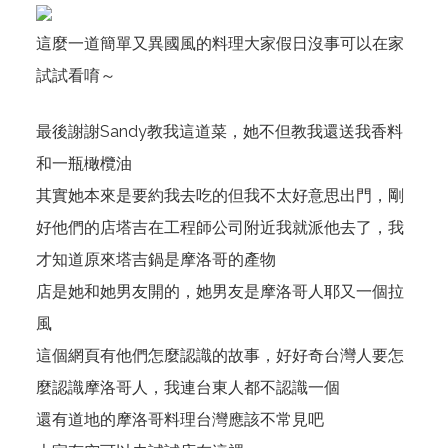
這麼一道簡單又異國風的料理大家假日沒事可以在家
試試看唷～
最後謝謝Sandy教我這道菜，她不但教我還送我香料
和一瓶橄欖油
其實她本來是要約我去吃的但我不太好意思出門，剛
好他們的店
塔吉
在工程師公司附近我就派他去了，我
才知道原來塔吉鍋是摩洛哥的產物
店是她和她男友開的，她男友是摩洛哥人耶又一個拉
風
這個
網頁
有他們怎麼認識的故事，好好奇台灣人要怎
麼認識摩洛哥人，我連台東人都不認識一個
還有道地的摩洛哥料理台灣應該不常見吧