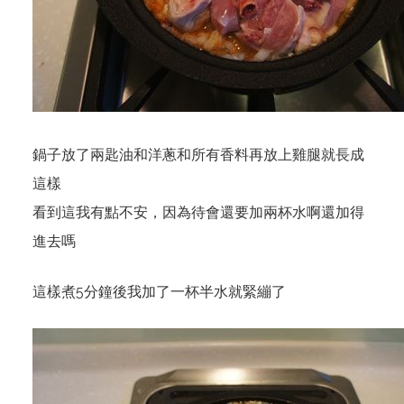
鍋子放了兩匙油和洋蔥和所有香料再放上雞腿就長成
這樣
看到這我有點不安，因為待會還要加兩杯水啊還加得
進去嗎
這樣煮5分鐘後我加了一杯半水就緊繃了