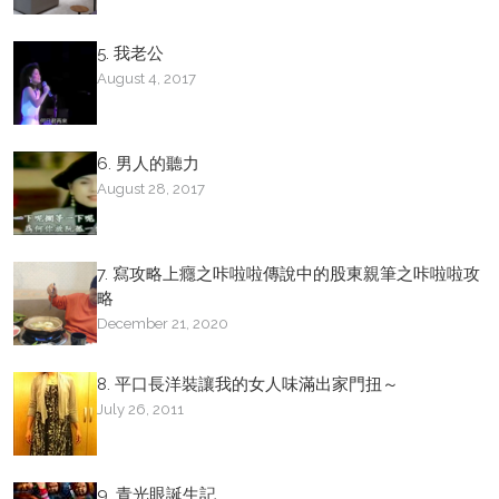
5. 我老公
August 4, 2017
6. 男人的聽力
August 28, 2017
7. 寫攻略上癮之咔啦啦傳說中的股東親筆之咔啦啦攻
略
December 21, 2020
8. 平口長洋裝讓我的女人味滿出家門扭～
July 26, 2011
9. 青光眼誕生記