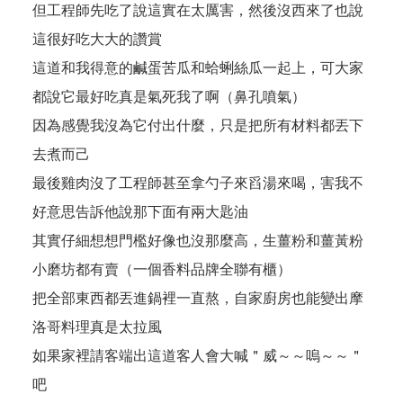
但工程師先吃了說這實在太厲害，然後沒西來了也說
這很好吃大大的讚賞
這道和我得意的鹹蛋苦瓜和蛤蜊絲瓜一起上，可大家
都說它最好吃真是氣死我了啊（鼻孔噴氣）
因為感覺我沒為它付出什麼，只是把所有材料都丟下
去煮而己
最後雞肉沒了工程師甚至拿勺子來舀湯來喝，害我不
好意思告訴他說那下面有兩大匙油
其實仔細想想門檻好像也沒那麼高，生薑粉和薑黃粉
小磨坊都有賣（一個香料品牌全聯有櫃）
把全部東西都丟進鍋裡一直熬，自家廚房也能變出摩
洛哥料理真是太拉風
如果家裡請客端出這道客人會大喊＂威～～嗚～～＂
吧