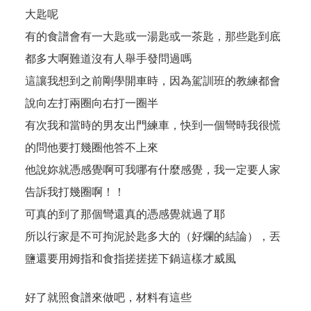
大匙呢
有的食譜會有一大匙或一湯匙或一茶匙，那些匙到底
都多大啊難道沒有人舉手發問過嗎
這讓我想到之前剛學開車時，因為駕訓班的教練都會
說向左打兩圈向右打一圈半
有次我和當時的男友出門練車，快到一個彎時我很慌
的問他要打幾圈他答不上來
他說妳就憑感覺啊可我哪有什麼感覺，我一定要人家
告訴我打幾圈啊！！
可真的到了那個彎還真的憑感覺就過了耶
所以行家是不可拘泥於匙多大的（好爛的結論），丟
鹽還要用姆指和食指搓搓搓下鍋這樣才威風
好了就照食譜來做吧，材料有這些