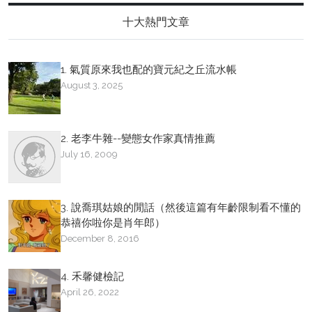
十大熱門文章
1. 氣質原來我也配的寶元紀之丘流水帳
August 3, 2025
2. 老李牛雜--變態女作家真情推薦
July 16, 2009
3. 說喬琪姑娘的閒話（然後這篇有年齡限制看不懂的
恭禧你啦你是肖年郎）
December 8, 2016
4. 禾馨健檢記
April 26, 2022