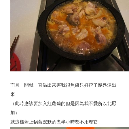
而且一開就一直溢出來害我很焦慮只好挖了幾匙湯出
來
（此時應該要加入紅蘿蔔的但是因為我不愛所以北厭
加）
就這樣蓋上鍋蓋默默的煮半小時都不用理它