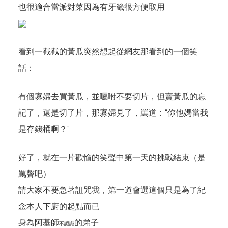
也很適合當派對菜因為有牙籤很方便取用
看到一截截的黃瓜突然想起從網友那看到的一個笑
話：
有個寡婦去買黃瓜，並囑咐不要切片，但賣黃瓜的忘
記了，還是切了片，那寡婦見了，罵道：“你他媽當我
是存錢桶啊？”
好了，就在一片歡愉的笑聲中第一天的挑戰結束（是
罵聲吧）
請大家不要急著詛咒我，第一道會選這個只是為了紀
念本人下廚的起點而已
身為阿基師
的弟子
不認識