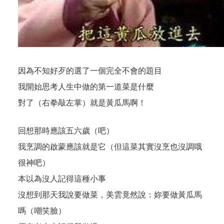
因為不知好歹的選了一個完全不會的題目
我開始思考人生中做的第一道菜是什麼
對了（右拳敲左掌）就是
黃瓜馬
啊！
回想那時應該五六歲（吧）
我烹調的啟蒙應該就是它（但這菜其實沒烹也沒調哦
很神吧）
本以為沒人記得這種小事
沒想到那天我說要做菜，美雲竟然說：妳要做黃瓜馬
嗎（嘲笑臉）