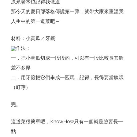
原來老木也記得我做過
那今天的夏日部落格傳說第一彈，就帶大家來重溫我
人生中的第一道菜吧～
材料：小黃瓜／牙籤
作法：
一．把小黃瓜切成一段段的，可以有一段比較長其餘
差不多厚
二．用牙籤把它們串成一匹馬，記得，長得要當臉哦
（叮嚀）
完。
這道菜很簡單吧，KnowHow只有一個就是臉要長一
點