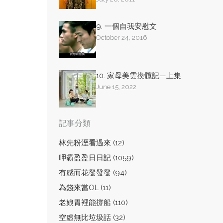
9. 一個自我安慰文
October 24, 2016
10. 家母美雲換髖記—上集
June 15, 2022
記事分類
林先粉溼看過來 (12)
呷霸盈盈日日記 (1059)
有感而花發發發 (94)
為錢來當OL (11)
老娘胃裡能撐船 (110)
空虛無比垃圾話 (32)