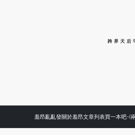
跨界天后
羞昂亂亂發
關於羞昂
文章列表
買一本吧~(