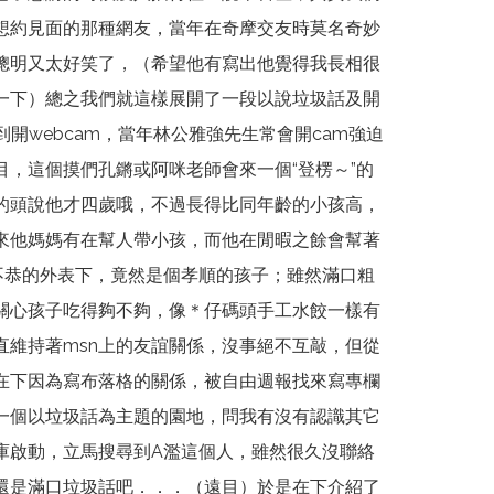
想約見面的那種網友，當年在奇摩交友時莫名奇妙
聰明又太好笑了，（希望他有寫出他覺得我長相很
一下）總之我們就這樣展開了一段以說垃圾話及開
到開webcam，當年林公雅強先生常會開cam強迫
目，這個摸們孔鏘或阿咪老師會來一個“登楞～”的
的頭說他才四歲哦，不過長得比同年齡的小孩高，
來他媽媽有在幫人帶小孩，而他在閒暇之餘會幫著
不恭的外表下，竟然是個孝順的孩子；雖然滿口粗
關心孩子吃得夠不夠，像＊仔碼頭手工水餃一樣有
直維持著msn上的友誼關係，沒事絕不互敲，但從
在下因為寫布落格的關係，被自由週報找來寫專欄
一個以垃圾話為主題的園地，問我有沒有認識其它
庫啟動，立馬搜尋到A濫這個人，雖然很久沒聯絡
還是滿口垃圾話吧．．．（遠目）於是在下介紹了