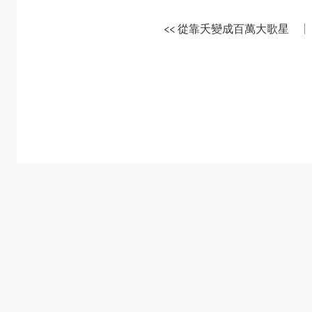
<< 從靠夭變成百萬大歌星
|