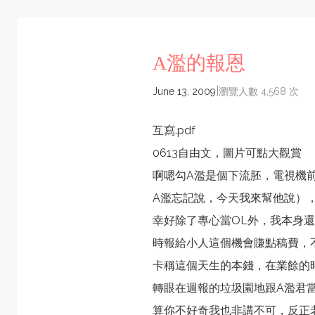
A濫的報恩
|
June 13, 2009
瀏覽人數 4,568 次
互寫.pdf
0613自由文，圖片可點大觀賞
啊嗯勾A濫是個下流胚，電視機
A濫忘記說，今天我來幫他說）
幸好除了專心當OL外，我本身
時報給小人這個機會賺點稿費，
卡稱這個天生的本錢，在業餘的
轉眼在週報的垃圾園地跟
A濫
君
算你不好奇我也非講不可，反正