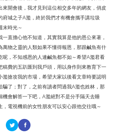
出來開會後，我才見到這位相交多年的網友，俏皮
的府城之子A濫，終於我們才有機會攜手講垃圾
週末時光～
我一直擔心他不知道，其實我算是他的恩公來著，
為萬物之靈的人類如果不懂得報恩，那跟鹹魚有什
吃呢，不知感恩的人連鹹魚都不如～希望A濫君看
把稿費的五趴匯到我戶頭，用以身作則來教育下一
小濫搶攻我的市場，希望大家以後看文章時要認明
給騙了；對了，之前有讀者問過我A濫也姓林，那
個機會解答一下吧，A濫絕對不是分手隔天去睡
生，電視機前的女性朋友可以安心跟他交往哦～