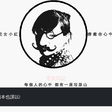
宅女小紅
療癒你心
宅女日記
每個人的心中 都有一座垃圾山
兩本也課以)