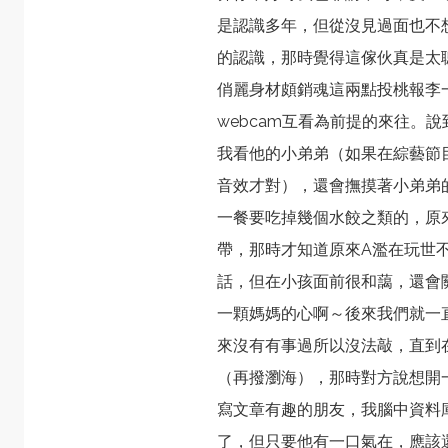
是認識多年，但從沒見過面也不
的認識，那時覺得這傢伙真是太
俏麗身材頗銷魂這兩點投桃報李
webcam互看為前提的來往。說
我看他的小弟弟（如果在綜藝節
音效才對），還會撫摸著小弟弟
一餐要吃掉幾個水餃之類的，原
帶，那時才知道原來A濫在玩世
話，但在小孩面前很和藹，還會
一顆媽媽的心啊～後來我們就一
來沒有有事過所以沒法敲，直到
（再撥瀏海），那時對方說想開
寫文章有趣的朋友，我腦中資料
了，但只要他有一口氣在，應該