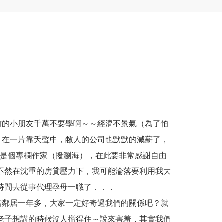
前的小朋友千萬不要學啊～～經濟不景氣（為了怕
，在一片靠夭聲中，敝人的公司也默默的減薪了，
還是個專欄作家（撥瀏海），在此要非常感謝自由
不然在沈重的房貸壓力下，我可能淪落要利用我大
時間去從事代理孕母一職了．．．
當鄰居一年多，大家一定好奇過我們的關係吧？就
老子想講的時候沒人擋得住～說來害羞，其實我們