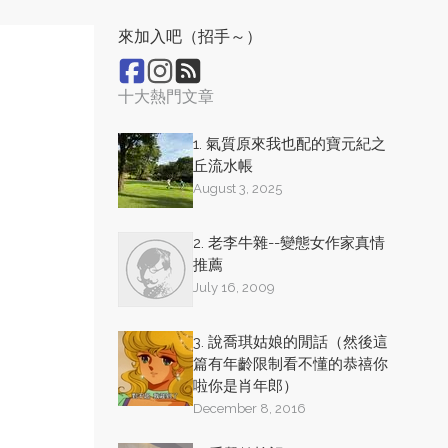
來加入吧（招手～）
十大熱門文章
1. 氣質原來我也配的寶元紀之
丘流水帳
August 3, 2025
2. 老李牛雜--變態女作家真情
推薦
July 16, 2009
3. 說喬琪姑娘的閒話（然後這
篇有年齡限制看不懂的恭禧你
啦你是肖年郎）
December 8, 2016