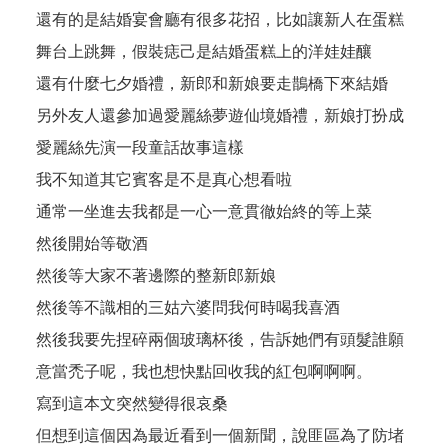
還有的是結婚宴會廳有很多花招，比如讓新人在蛋糕
舞台上跳舞，假裝痣己是結婚蛋糕上的洋娃娃釀
還有什麼七夕婚禮，新郎和新娘要走鵲橋下來結婚
另外友人還參加過愛麗絲夢遊仙境婚禮，新娘打扮成
愛麗絲先演一段童話故事這樣
我不知道其它賓客是不是真心想看啦
通常一坐進去我都是一心一意貫徹始終的等上菜
然後開始等敬酒
然後等大家不著邊際的整新郎新娘
然後等不識相的三姑六婆問我何時喝我喜酒
然後我要先捏碎兩個玻璃杯後，告訴她們有頭髮誰願
意當禿子呢，我也想快點回收我的紅包啊啊啊。
寫到這本文突然變得很哀桑
但想到這個因為最近看到一個新聞，說匪區為了防堵