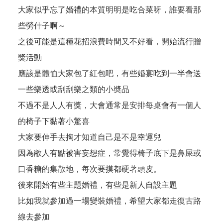
大家似乎忘了婚禮的本質明明是吃合菜呀，誰要看那
些勞什子啊～
之後可能是這種花招浪費時間又不好看，開始流行贈
獎活動
應該是體恤大家包了紅包吧，有些婚宴吃到一半會送
一些樂透或刮刮樂之類的小奬品
不過不是人人有獎，大會通常是安排每桌會有一個人
的椅子下黏著小驚喜
大家要伸手去掏才知道自己是不是幸運兒
因為敝人有點被害妄想症，常覺得椅子底下是鼻屎或
口香糖的集散地，每次要摸都硬著頭皮。
後來開始有些主題婚禮，有些是新人自設主題
比如我就參加過一場變裝婚禮，希望大家都走復古路
線去參加