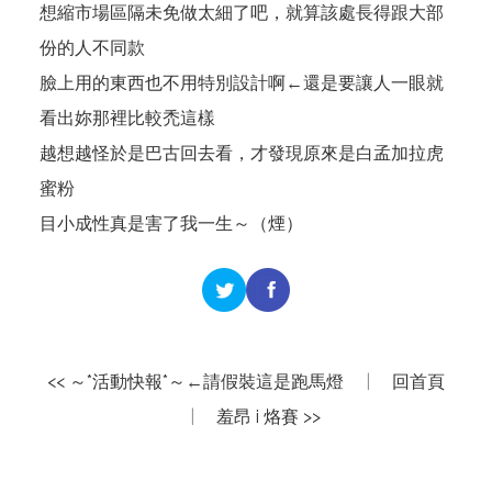
想縮市場區隔未免做太細了吧，就算該處長得跟大部
份的人不同款
臉上用的東西也不用特別設計啊←還是要讓人一眼就
看出妳那裡比較禿這樣
越想越怪於是巴古回去看，才發現原來是白孟加拉虎
蜜粉
目小成性真是害了我一生～（煙）
<< ～*活動快報*～←請假裝這是跑馬燈
|
回首頁
|
羞昂 i 烙賽 >>