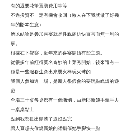
有的還要花筆置裝費用等等
不過投資不一定有機會收回（敝人在下我就做了好幾
年的賠本生意）
所以結論是參加喜宴就是件親痛仇快百害而無一利的
事。
根據在下觀察，近年來的喜宴開始有些主題。
從很多年前紅得莫名奇妙的上菜秀開始，後來還有一
種是一些服務生會出來耍火棒玩火球的
我個人參加過一場，是新人很假會的要玩點蠟燭的遊
戲
全場三十桌每桌都有一個蠟燭，由新郎新娘手牽手去
一桌桌點上
點到我都長出鬍渣了還沒點完
讓人直想去偷燒新娘的裙擺催她手腳快一點