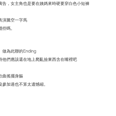
廣告，女主角也是要在姨媽來時硬要穿白色小短褲
表演騰空一字馬
穩些嗎。
為此聯的Ending
時他們應該還在地上爬亂撿東西含在嘴裡吧
歌曲搖擺身軀
沒參加過也不算太遺憾縮。