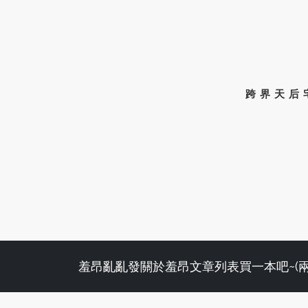
跨界天后
羞昂亂亂發
關於羞昂
文章列表
買一本吧~(