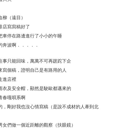
血柳（遠目）
啡店寫寫稿好了
把車停在路邊進行了小小的午睡
的奔波啊．．．．．
往事只能回味，萬萬不可再蹉跎下企
來寫個稿，證明自己是有路用的人
走進店裡
雨衣及安全帽，顯然是駛歐都邁來的
青春嘎唄系啊
的，剛好我也沒心情寫稿（是說不成材的人牽到北
男女們做一個近距離的觀察（扶眼鏡）