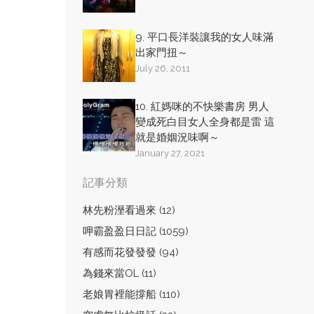
9. 平口長洋裝讓我的女人味滿
出家門扭～
July 26, 2011
10. 紅媽咪的不快樂書房 男人
變成死白目女人全身都是雷 這
就是婚姻況味啊～
January 27, 2021
記事分類
林先粉溼看過來 (12)
呷霸盈盈日日記 (1059)
有感而花發發發 (94)
為錢來當OL (11)
老娘胃裡能撐船 (110)