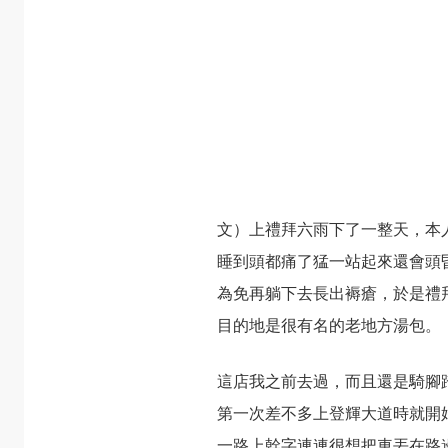
文）上禮拜六雨下了一整天，本
睡到頭都痛了猛一站起來還會頭
為免再躺下去長出褥瘡，於是禮
目的地是很有名的老地方湯包。
這店我之前去過，而且還是騎腳
第一次差不多上登輝大道時就開
一路上幹字連連很想把車丟在路