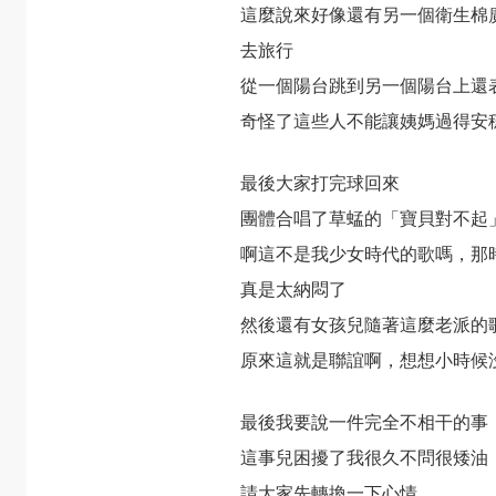
這麼說來好像還有另一個衛生棉
去旅行
從一個陽台跳到另一個陽台上還
奇怪了這些人不能讓姨媽過得安
最後大家打完球回來
團體合唱了草蜢的「寶貝對不起」做
啊這不是我少女時代的歌嗎，那
真是太納悶了
然後還有女孩兒隨著這麼老派的
原來這就是聯誼啊，想想小時候
最後我要說一件完全不相干的事
這事兒困擾了我很久不問很矮油
請大家先轉換一下心情