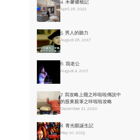
4. 禾馨健檢記
April 26, 2022
5. 男人的聽力
August 28, 2017
6. 我老公
August 4, 2017
7. 寫攻略上癮之咔啦啦傳說中
的股東親筆之咔啦啦攻略
December 21, 2020
8. 青光眼誕生記
May 10, 2025