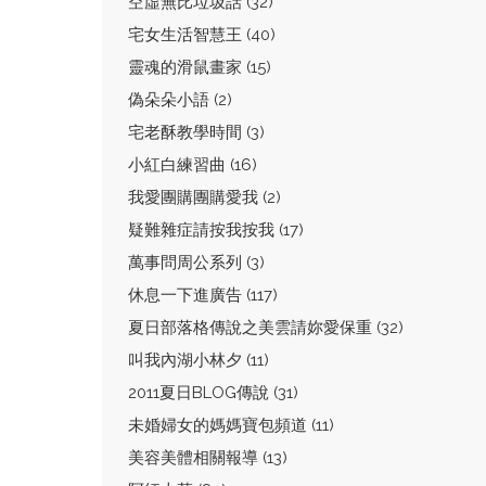
空虛無比垃圾話 (32)
宅女生活智慧王 (40)
靈魂的滑鼠畫家 (15)
偽朵朵小語 (2)
宅老酥教學時間 (3)
小紅白練習曲 (16)
我愛團購團購愛我 (2)
疑難雜症請按我按我 (17)
萬事問周公系列 (3)
休息一下進廣告 (117)
夏日部落格傳說之美雲請妳愛保重 (32)
叫我內湖小林夕 (11)
2011夏日BLOG傳說 (31)
未婚婦女的媽媽寶包頻道 (11)
美容美體相關報導 (13)