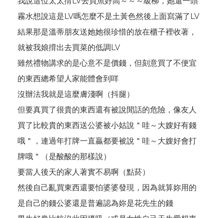
我說這位太太揹LV去買魚好高～～～級柳，她還一頭
霧水想說這是LV嗎怎麼不是土黃色然後上面寫滿了LV
結果那是溫蒂朋友送她她很珍惜的放在櫃子裡收著，
就被我娘揹出去買菜的低調LV
雖然禮物講求的是心意不是價錢，但刻意買了不便宜
的東西總希望人家能體會到咩
沒辦法我就是這麼膚淺啊（抖腿）
但要真買了很貴的東西還有被說閒話的危險，像友人
買了比較貴的東西送公婆被小姑說＂哇～大嫂好有錢
哦＂，連過年打牌一直贏都要被說＂哇～大嫂好會打
牌哦＂（是酸酸的那樣說）
要當人後天的家人著實不易啊（點菸）
然後自己亂買東西還要怕婆婆發現，因為就算妳用的
是自己的錢公婆還是普遍認為妳是花先生的錢