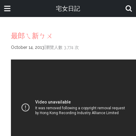
宅女日記
最郎ㄟ新ㄅㄨ
|
October 14, 2013
瀏覽人數 3,774 次