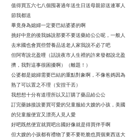
值得買五六七八個囤著過年送生日送母親節送連軍人
節我都送
畢竟身為媳婦一定要巴結婆婆的啊
挑好中意的後我姊說那要不要送藥給公公呢，一般人
去米國也會買些營養品送老人家我說不必了吧
但阿寄說北盈哩（話說夜市人生裡的許來發都說北盈
擠，我對這事很困擾啊）（離題！）
公婆都是媳婦需要巴結的重點對象啊，不像爸媽因為
熟了可以置之不理（安捏干丟）
我想想十分有道理所以又訂購了藥品給公公
訂完藥姊接說要買可愛的兒童服給大嫂的小孩，美國
的兒童服便宜又漂亮人見人愛
好吧既然便宜就買吧出國好像就是得買伴手啊
但大嫂的小孩都有禮物了要不要乾脆也買個東西送大