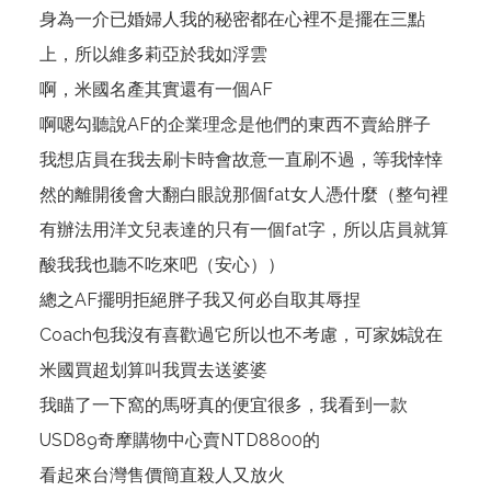
身為一介已婚婦人我的秘密都在心裡不是擺在三點
上，所以維多莉亞於我如浮雲
啊，米國名產其實還有一個AF
啊嗯勾聽說AF的企業理念是他們的東西不賣給胖子
我想店員在我去刷卡時會故意一直刷不過，等我悻悻
然的離開後會大翻白眼說那個fat女人憑什麼（整句裡
有辦法用洋文兒表達的只有一個fat字，所以店員就算
酸我我也聽不吃來吧（安心））
總之AF擺明拒絕胖子我又何必自取其辱捏
Coach包我沒有喜歡過它所以也不考慮，可家姊說在
米國買超划算叫我買去送婆婆
我瞄了一下窩的馬呀真的便宜很多，我看到一款
USD89奇摩購物中心賣NTD8800的
看起來台灣售價簡直殺人又放火