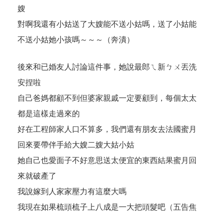
嫂
對啊我還有小姑送了大嫂能不送小姑嗎，送了小姑能
不送小姑她小孩嗎～～～（奔潰）
後來和已婚友人討論這件事，她說最郎ㄟ新ㄅㄨ丟洗
安捏啦
自己爸媽都顧不到但婆家親戚一定要顧到，每個太太
都是這樣走過來的
好在工程師家人口不算多，我們還有朋友去法國蜜月
回來要帶伴手給大嫂二嫂大姑小姑
她自己也愛面子不好意思送太便宜的東西結果蜜月回
來就破產了
我說嫁到人家家壓力有這麼大嗎
我現在如果梳頭梳子上八成是一大把頭髮吧（五告焦