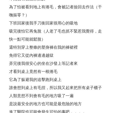
為了怕被看到地上有捲毛，會被記者撿回去作法（干
嘸摳零？）
下班回家後我手刀衝回家很用心的吸地
吸完後怕它再兔脫（人老了毛也抓不緊惹我覺得，走
快一點可能就鬆脫）
還特別穿上整條的塑身褲在我的褲裙裡
免得它又從內褲邊邊越獄
弄完後我很安心的坐在沙發上等記者來
才看到桌上竟然有一根捲毛
它為了躲避我的追擊跑到桌上
誰會想到桌上有毛捏，所以我又起來把所有桌子櫃子
人類意想不到會有毛的地方吸了一遍
是說最安全的地方也可能是最危險的地方
進了醫院也可能會發生可怕的事吧．．．．