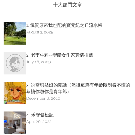
十大熱門文章
1. 氣質原來我也配的寶元紀之丘流水帳
August 3, 2025
2. 老李牛雜--變態女作家真情推薦
July 16, 2009
3. 說喬琪姑娘的閒話（然後這篇有年齡限制看不懂的
恭禧你啦你是肖年郎）
December 8, 2016
4. 禾馨健檢記
April 26, 2022