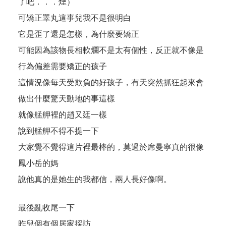
了吧．．．煙）
可矯正睪丸這事兒我不是很明白
它是歪了還是怎樣，為什麼要矯正
可能因為該物長相軟爛不是太有個性，反正就不像是
行為偏差需要矯正的孩子
這情況像每天受欺負的好孩子，有天突然抓狂起來會
做出什麼驚天動地的事這樣
就像艋舺裡的趙又廷一樣
說到艋舺不得不提一下
大家覺不覺得這片裡最棒的，莫過於席曼寧真的很像
鳳小岳的媽
說他真的是她生的我都信，兩人長好像啊。
最後亂收尾一下
昨兒個有個居家採訪