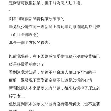
定喬穆可恢復執業，但不能為病人動手術。
↑
剛看到這個新聞覺得該冰涼涼的
畢竟很少能在同一則新聞上看到睪丸尿道陽具都到齊
（而且全都沒惹）
真是一個全方位的傷害。
以前我覺得，在下因為感情受傷情緒不穩腰痠背痛已
經是很嚴重的症頭了
看到這我才知道，情路不順會讓人做出多可怕的事
麻醉一退發現下面變很空曠不知道是怎樣的心情
新聞說病人本來是睪丸有問題，後來被切掉了尿道剁
碎了老二
但沒提到原本的睪丸問題有沒有獲得解決（也不重要