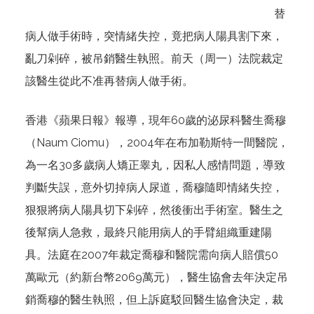
替
病人做手術時，突情緒失控，竟把病人陽具割下來，
亂刀剁碎，被吊銷醫生執照。前天（周一）法院裁定
該醫生從此不准再替病人做手術。
香港《蘋果日報》報導，現年60歲的泌尿科醫生喬穆
（Naum Ciomu），2004年在布加勒斯特一間醫院，
為一名30多歲病人矯正睾丸，因私人感情問題，導致
判斷失誤，意外切掉病人尿道，喬穆隨即情緒失控，
狠狠將病人陽具切下剁碎，然後衝出手術室。醫生之
後幫病人急救，最終只能用病人的手臂組織重建陽
具。法庭在2007年裁定喬穆和醫院需向病人賠償50
萬歐元（約新台幣2069萬元），醫生協會去年決定吊
銷喬穆的醫生執照，但上訴庭駁回醫生協會決定，裁