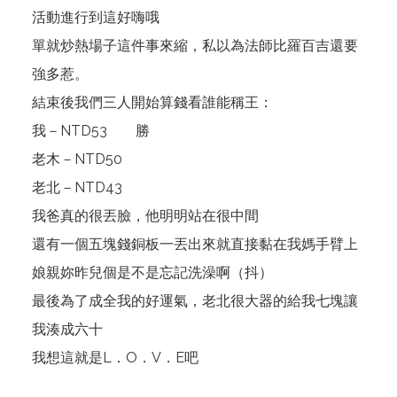
活動進行到這好嗨哦
單就炒熱場子這件事來縮，私以為法師比羅百吉還要
強多惹。
結束後我們三人開始算錢看誰能稱王：
我－NTD53 勝
老木－NTD50
老北－NTD43
我爸真的很丟臉，他明明站在很中間
還有一個五塊錢銅板一丟出來就直接黏在我媽手臂上
娘親妳昨兒個是不是忘記洗澡啊（抖）
最後為了成全我的好運氣，老北很大器的給我七塊讓
我湊成六十
我想這就是L．O．V．E吧