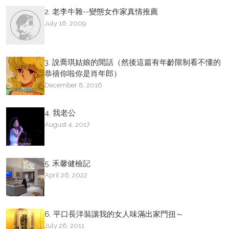
2. 老李牛雜--變態女作家真情推薦
July 16, 2009
3. 說喬琪姑娘的閒話（然後這篇有年齡限制看不懂的
恭禧你啦你是肖年郎）
December 8, 2016
4. 我老公
August 4, 2017
5. 禾馨健檢記
April 26, 2022
6. 平口長洋裝讓我的女人味滿出家門扭～
July 26, 2011