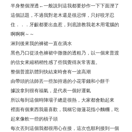
半身整個溼透←一般說到這我都要炒作一下下面溼了
這個話題，不過我對老木還是很忌憚，只好咬牙忍
住．．．牙齦都要出血惹，到底誰教我老木用電腦的
啊啊啊～～
淋到後來我的褲裙一直在滴水
黑色乃口從淡色褲裙中微微的透粗乃，以一個來普渡
的信女來縮稍稍性感了些我覺得灰常害羞。
整個普渡趴體到快結束時會有一波高潮
由帶頭的法師丟一些加持過的小花零錢和小餅干
據說拿到很有福氣，是代表一個好運氣
所以每到這個時陣場子總是很熱，大家都會動起來
裡面有個東西我最喜歡，我稱它做蓮花指小麵糰，吃
起來像軟一些的槓子頭
每次丟到這個我都很用心在接，這次也順利接到一個