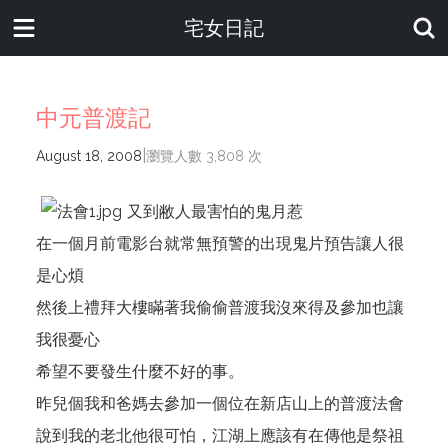
宅女日記
中元普渡記
|
August 18, 2008
瀏覽人數 3,808 次
又到敝人最害怕的鬼月惹
在一個月前電影台就常無預警的出現鬼片預告讓人很
是心煩
然後上禮拜大樓瞞著我偷偷普渡我沒來得及參加也讓
我很憂心
希望不要發生什麼不好的事。
昨兒個我和爸媽去參加一個位在新店山上的普渡法會
說到我的老北他很可怕，江湖上應該有在傳他是祭祖