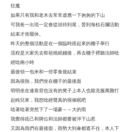
狂魔
如果只有我和老木去常常虛應一下匆匆的下山
可我爸一出現一定會從頭待到尾，普到海枯石爛活動
結束才肯罷休。
昨天的整個活動是在一個臨時搭起來的棚子舉行
流程是大家先去祭祖燒紙錢後，再去棚子裡聽法師唸
經唸兩小時
最後領一包米和一些零食後結束
因為很熱，我們坐在棚子的最後面
明明坐在連靠背也沒有的凳子上本人也能克服萬難打
起盹兒來，我想唸經聲真的很催眠吧
唸著唸著突然下了一場豪～～大的雨
我覺得痣己和牌位和法師都要被沖下山惹
又因為我們在最後面，雨勢大到傘都遮不住，本人下