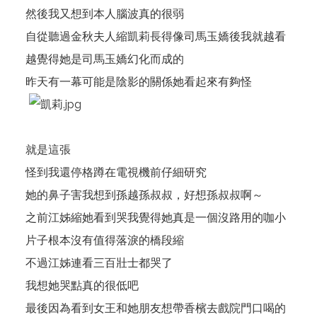
然後我又想到本人腦波真的很弱
自從聽過金秋夫人縮凱莉長得像司馬玉嬌後我就越看
越覺得她是司馬玉嬌幻化而成的
昨天有一幕可能是陰影的關係她看起來有夠怪
就是這張
怪到我還停格蹲在電視機前仔細研究
她的鼻子害我想到孫越孫叔叔，好想孫叔叔啊～
之前江姊縮她看到哭我覺得她真是一個沒路用的咖小
片子根本沒有值得落淚的橋段縮
不過江姊連看三百壯士都哭了
我想她哭點真的很低吧
最後因為看到女王和她朋友想帶香檳去戲院門口喝的