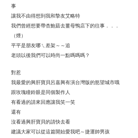
事
讓我不由得想到我和摯友艾略特
我們曾經想要帶杏鮑菇去薑母鴨店下的往事．．．
（煙）
平平是朋友哪ㄟ差架～～追
老頭以後我們可以時尚一點嗎嗎嗎？
對惹
我最愛的興肝寶貝呂嘉興有演
台灣版的慾望城市
哦
跟玫瑰瞳鈴眼是同個製作人
有看過的請來回應讓我笑一笑
還有
沒看過興肝寶貝的請快去看
建議大家可以從這篇開始
愛我吧～捷運帥男孩