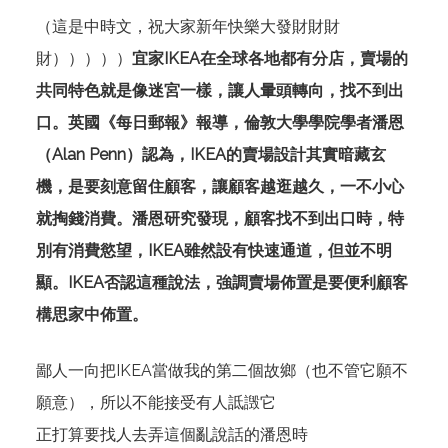
（這是中時文，祝大家新年快樂大發財財財
財）））））
宜家IKEA在全球各地都有分店，賣場的
共同特色就是像迷宮一樣，讓人暈頭轉向，找不到出
口。英國《每日郵報》報導，倫敦大學學院學者潘恩
（Alan Penn）認為，IKEA的賣場設計其實暗藏玄
機，是要刻意留住顧客，讓顧客越逛越久，一不小心
就掏錢消費。潘恩研究發現，顧客找不到出口時，特
別有消費慾望，IKEA雖然設有快速通道，但並不明
顯。IKEA否認這種說法，強調賣場佈置是要便利顧客
構思家中佈置。
鄙人一向把IKEA當做我的第二個故鄉（也不管它願不
願意），所以不能接受有人詆譭它
正打算要找人去弄這個亂說話的潘恩時