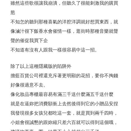
雖然這些歌很讓我崩潰，但聽久了很能刺激我的購買
慾
不知怎的聽到那種喜氣的洋腔洋調就好想買東西，就
像滷汁很下飯香水會催情一樣，逛街時那種音樂就聲
聲的催促我買下企
不知道有沒有人跟我一樣很容易中這一招。
除了以上這種隱藏版的陷阱外
擔藍百貨公司裡還充斥著更明顯的花招，要你不掏錢
好像很過意不去。
像化妝品專櫃最容易有滿三千送什麼滿五千送什麼
就是在逼妳把消費額衝上去然後得到它的小贈品安捏
我發現很多女孩兒都吃這一套，就是買到兩千四時，
小姐會很誠懇的跟妳縮只差六百就可以得到這個哦，