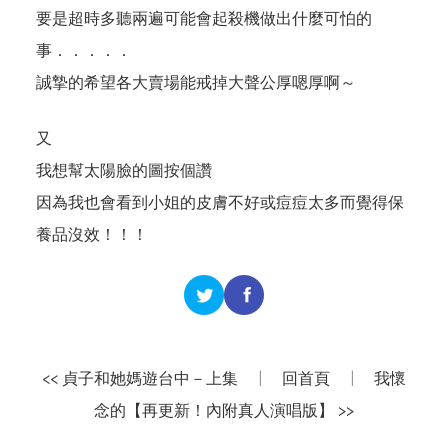
要是超時多聽兩遍可能會起殺機做出什麼可怕的
事．．．．．
誠摯的希望各大賣場能戒掉大聲公厚嗯厚啊～
又
我想幫太陽臉的圖按個讚
因為我也會看到小姐的皮膚不好或痘痘太多而覺得保
養品沒效！！！
<< 貞子和她媽遊台中－上集
|
回首頁
|
我懷
念的【再更新！內附真人演唱版】 >>