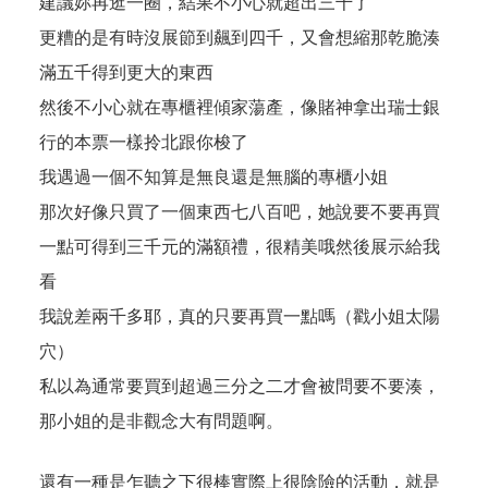
建議妳再逛一圈，結果不小心就超出三千了
更糟的是有時沒展節到飆到四千，又會想縮那乾脆湊
滿五千得到更大的東西
然後不小心就在專櫃裡傾家蕩產，像賭神拿出瑞士銀
行的本票一樣拎北跟你梭了
我遇過一個不知算是無良還是無腦的專櫃小姐
那次好像只買了一個東西七八百吧，她說要不要再買
一點可得到三千元的滿額禮，很精美哦然後展示給我
看
我說差兩千多耶，真的只要再買一點嗎（戳小姐太陽
穴）
私以為通常要買到超過三分之二才會被問要不要湊，
那小姐的是非觀念大有問題啊。
還有一種是乍聽之下很棒實際上很陰險的活動，就是