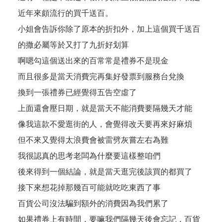
近年來頗流行的買千送百。
小姐會告訴你除了原本的折扣外，加上這個買千送百
的撒必屬等於又打了九折好划算
啊嗯勾這個送出來的百常常是禮券不是現金
而且很多是當天消費完再集好發票到服務台兌換
換到一張禮券已經覺得五告空虛了
上面還會壓日期，就是當天不能消費要隔幾天才能
像我這款不愛逛街的人，會覺得改天要再來好麻煩
但不來又覺得太浪費會被雷劈灰嘗左右為難
我很認真的思考老闆為什麼要這樣整咱們
後來得到一個結論，就是當天逛完後該買的都買了
接下來想花掉那幾百可能就吃吃東西了事
百貨公司沒法騙到額外的消費因為我們累了
如果禮券上有時間，要嘛我們隔幾天後會忘記，百貨