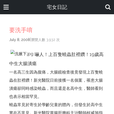
宅女日記
要洗手唷
|
July 8, 2008
瀏覽人數 3,932 次
嚇人！上百隻蟯蟲肚裡鑽！19歲高
中生大腸潰瘍
一名高三生因為腹痛，大腸鏡檢查後竟發現上百隻蟯
蟲在肚裡鑽！新光醫院日前接獲一名個案，罹患大腸
潰瘍卻同時感染蟯蟲，而且還是名高中生，醫師看到
也表示相當罕見。
蟯蟲常見於寄生於學齡兒童的體內，但發生於高中生
實在不常見。新光醫院胃腸肝膽科主治醫師柯威旭指