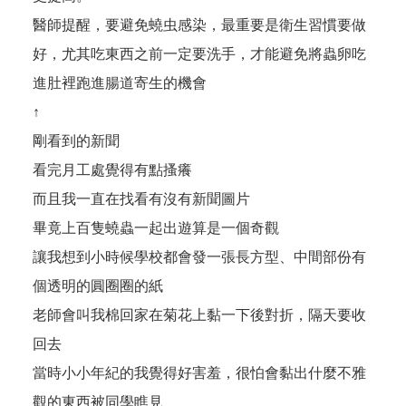
醫師提醒，要避免蟯虫感染，最重要是衛生習慣要做
好，尤其吃東西之前一定要洗手，才能避免將蟲卵吃
進肚裡跑進腸道寄生的機會
↑
剛看到的新聞
看完月工處覺得有點搔癢
而且我一直在找看有沒有新聞圖片
畢竟上百隻蟯蟲一起出遊算是一個奇觀
讓我想到小時候學校都會發一張長方型、中間部份有
個透明的圓圈圈的紙
老師會叫我棉回家在菊花上黏一下後對折，隔天要收
回去
當時小小年紀的我覺得好害羞，很怕會黏出什麼不雅
觀的東西被同學瞧見