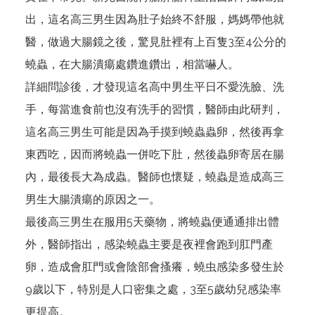
出，這名高三男生因為肚子始終不舒服，媽媽帶他就
醫，做過大腸鏡之後，驚見肚裡有上百隻3至4公分的
蟯蟲，在大腸潰瘍處鑽進鑽出，相當嚇人。
詳細問診後，才發現這名高中男生平日不愛洗臉、洗
手，每當進食前也沒有洗手的習慣，醫師由此研判，
這名高三男生可能是因為手摸到蟯蟲蟲卵，然後再拿
東西吃，因而將蟯蟲一併吃下肚，然後蟲卵寄居在腸
內，最後長大為成蟲。醫師也懷疑，蟯蟲是造成高三
男生大腸潰瘍的原因之一。
最後高三男生在服用5天藥物，將蟯蟲便通通排出體
外，醫師指出，感染蟯蟲主要是夜裡會跑到肛門產
卵，造成會肛門或會陰部會搔癢，蟯虫感染多發生於
9歲以下，特別是人口密集之處，3至5歲幼兒感染率
更提高。