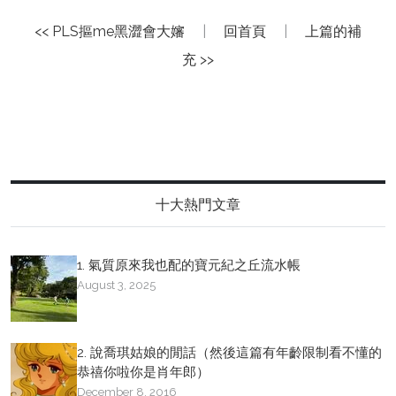
<< PLS摳me黑澀會大嬸
|
回首頁
|
上篇的補
充 >>
十大熱門文章
1. 氣質原來我也配的寶元紀之丘流水帳
August 3, 2025
2. 說喬琪姑娘的閒話（然後這篇有年齡限制看不懂的
恭禧你啦你是肖年郎）
December 8, 2016