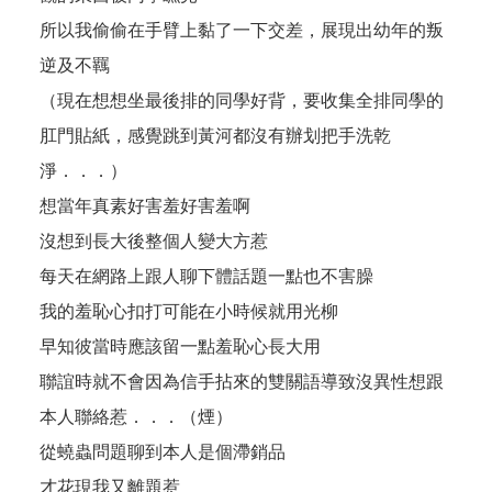
所以我偷偷在手臂上黏了一下交差，展現出幼年的叛
逆及不羈
（現在想想坐最後排的同學好背，要收集全排同學的
肛門貼紙，感覺跳到黃河都沒有辦划把手洗乾
淨．．．）
想當年真素好害羞好害羞啊
沒想到長大後整個人變大方惹
每天在網路上跟人聊下體話題一點也不害臊
我的羞恥心扣打可能在小時候就用光柳
早知彼當時應該留一點羞恥心長大用
聯誼時就不會因為信手拈來的雙關語導致沒異性想跟
本人聯絡惹．．．（煙）
從蟯蟲問題聊到本人是個滯銷品
才花現我又離題惹