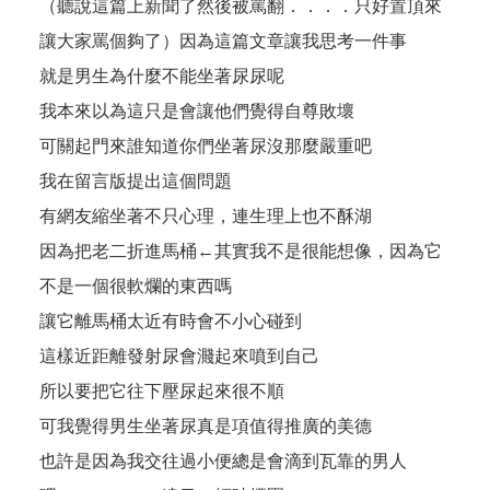
（聽說這篇上新聞了然後被罵翻．．．．只好置頂來
讓大家罵個夠了）因為
這篇文章
讓我思考一件事
就是男生為什麼不能坐著尿尿呢
我本來以為這只是會讓他們覺得自尊敗壞
可關起門來誰知道你們坐著尿沒那麼嚴重吧
我在留言版提出這個問題
有網友縮坐著不只心理，連生理上也不酥湖
因為把老二折進馬桶←其實我不是很能想像，因為它
不是一個很軟爛的東西嗎
讓它離馬桶太近有時會不小心碰到
這樣近距離發射尿會濺起來噴到自己
所以要把它往下壓尿起來很不順
可我覺得男生坐著尿真是項值得推廣的美德
也許是因為我交往過小便總是會滴到瓦靠的男人