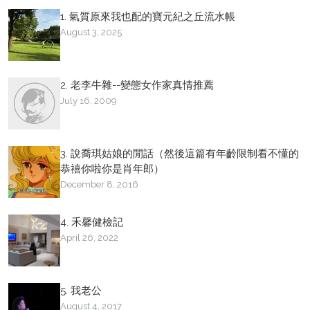
1. 氣質原來我也配的寶元紀之丘流水帳
August 3, 2025
2. 老李牛雜--變態女作家真情推薦
July 16, 2009
3. 說喬琪姑娘的閒話（然後這篇有年齡限制看不懂的
恭禧你啦你是肖年郎）
December 8, 2016
4. 禾馨健檢記
April 26, 2022
5. 我老公
August 4, 2017