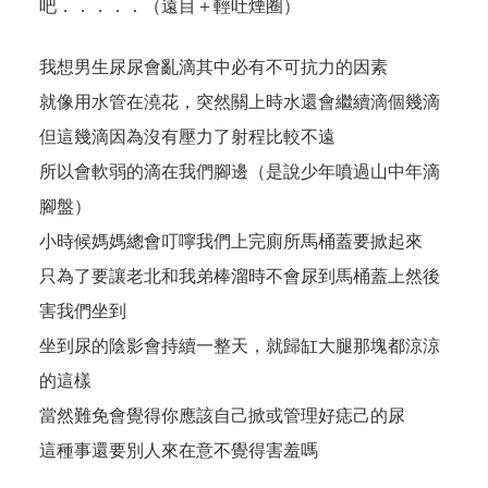
吧．．．．．（遠目＋輕吐煙圈）
我想男生尿尿會亂滴其中必有不可抗力的因素
就像用水管在澆花，突然關上時水還會繼續滴個幾滴
但這幾滴因為沒有壓力了射程比較不遠
所以會軟弱的滴在我們腳邊（是說少年噴過山中年滴
腳盤）
小時候媽媽總會叮嚀我們上完廁所馬桶蓋要掀起來
只為了要讓老北和我弟棒溜時不會尿到馬桶蓋上然後
害我們坐到
坐到尿的陰影會持續一整天，就歸缸大腿那塊都涼涼
的這樣
當然難免會覺得你應該自己掀或管理好痣己的尿
這種事還要別人來在意不覺得害羞嗎