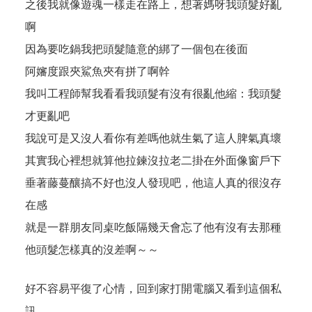
之後我就像遊魂一樣走在路上，想著媽呀我頭髮好亂
啊
因為要吃鍋我把頭髮隨意的綁了一個包在後面
阿嬸度跟夾鯊魚夾有拼了啊幹
我叫工程師幫我看看我頭髮有沒有很亂他縮：我頭髮
才更亂吧
我說可是又沒人看你有差嗎他就生氣了這人脾氣真壞
其實我心裡想就算他拉鍊沒拉老二掛在外面像窗戶下
垂著藤蔓釀搞不好也沒人發現吧，他這人真的很沒存
在感
就是一群朋友同桌吃飯隔幾天會忘了他有沒有去那種
他頭髮怎樣真的沒差啊～～
好不容易平復了心情，回到家打開電腦又看到這個私
訊