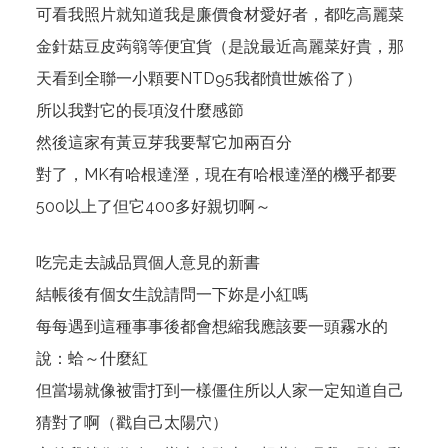
可看我照片就知道我是廉價食材愛好者，都吃高麗菜
金針菇豆皮蒟篛等便宜貨（是說最近高麗菜好貴，那
天看到全聯一小顆要NTD95我都憤世嫉俗了）
所以我對它的長項沒什麼感節
然後這家有黃豆芽我要幫它加兩百分
對了，MK有哈根達溼，現在有哈根達溼的機乎都要
500以上了但它400多好親切啊～
吃完走去誠品買個人意見的新書
結帳後有個女生說請問一下妳是小紅嗎
每每遇到這種事事後都會想縮我應該要一頭霧水的
說：蛤～什麼紅
但當場就像被雷打到一樣僵住所以人家一定知道自己
猜對了啊（戳自己太陽穴）