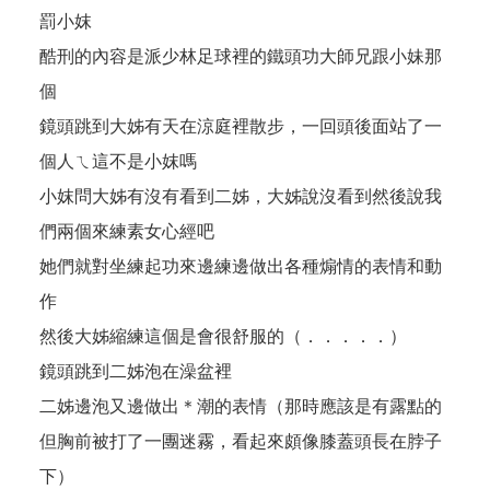
罰小妺
酷刑的內容是派少林足球裡的鐵頭功大師兄跟小妹那
個
鏡頭跳到大姊有天在涼庭裡散步，一回頭後面站了一
個人ㄟ這不是小妺嗎
小妺問大姊有沒有看到二姊，大姊說沒看到然後說我
們兩個來練素女心經吧
她們就對坐練起功來邊練邊做出各種煽情的表情和動
作
然後大姊縮練這個是會很舒服的（．．．．．）
鏡頭跳到二姊泡在澡盆裡
二姊邊泡又邊做出＊潮的表情（那時應該是有露點的
但胸前被打了一團迷霧，看起來頗像膝蓋頭長在脖子
下）