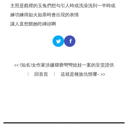
主照是戲裡的玉兔們想勾引人時或洗澡洗到一半時或
練功練得如火如荼時會出現的表情
讓人直想餵她吃磚頭啊
<< (知名)女作家涉嫌猥褻彎彎娃娃一案的呈堂證供
|
回首頁
|
這就是種族仇恨哪~ >>