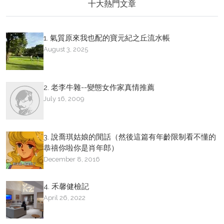
十大熱門文章
1. 氣質原來我也配的寶元紀之丘流水帳
August 3, 2025
2. 老李牛雜--變態女作家真情推薦
July 16, 2009
3. 說喬琪姑娘的閒話（然後這篇有年齡限制看不懂的
恭禧你啦你是肖年郎）
December 8, 2016
4. 禾馨健檢記
April 26, 2022