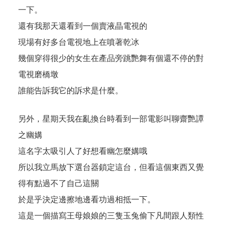
一下。
還有我那天還看到一個賣液晶電視的
現場有好多台電視地上在噴著乾冰
幾個穿得很少的女生在產品旁跳艷舞有個還不停的對
電視磨橋墩
誰能告訴我它的訴求是什麼。
另外，星期天我在亂換台時看到一部電影叫聊齋艷譚
之幽媾
這名字太吸引人了好想看幽怎麼媾哦
所以我立馬放下選台器鎖定這台，但看這個東西又覺
得有點過不了自己這關
於是乎決定邊擦地邊看功過相抵一下。
這是一個描寫王母娘娘的三隻玉兔偷下凡間跟人類性