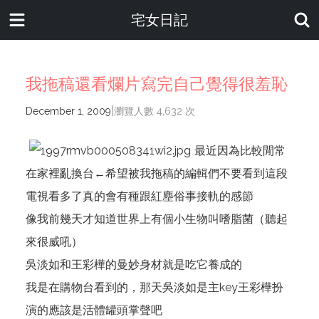
宅女日記
我拖稿還看爛片寫完自己覺得很羞恥
|
December 1, 2009
瀏覽人數 4,632 次
最近因為比較閒常
在家裡亂換台←希望被我拖稿的編輯們不要看到這段
電視看多了真的會有種跟紅塵俗事接軌的感節
像我前幾天才知道世界上有個小生物叫嗜脂菌（聽起
來很威吼）
吳淡如和王彩樺的曼妙身材就是吃它養成的
我是在購物台看到的，那天吳淡如是主key王彩樺扮
演的應該是活體罐頭掌聲吧