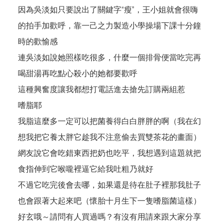
因為吳淡如只要說出了關鍵字“瘦”，王小姐就會很嗨
的拍手加歡呼，靠一己之力製造小學操場下課十分鐘
時的歡愉感
連吳淡如說她照樣吃很多，什麼一個排骨便當吃完再
喝甜湯再吃點心殺小的她都要歡呼
這種興奮度讓我都想打電話進去搶先訂購兩組惹
嗜脂耶
我脂這麼多一定可以把菌養得白白胖胖的啊（我在幻
想我把它養太胖它趁我不注意偷去買雙茶花的畫面）
網友說它會吃錯東西把奶也吃平，我想遇到這題就把
食指伸到它喉嚨裡逼它給我吐粗乃就好
不過它吃完後會去哪，如果還是待在肚子裡那我肚子
也會跟著大起來吧（懷胎十月生下一隻嗜脂菌這樣）
好玄哦～請問有人買過嗎？有沒有用請來跟大家分享