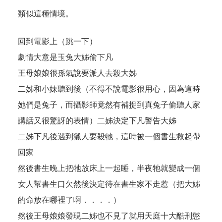
類似這種情境。
回到電影上（跳一下）
劇情大意是玉兔大姊偷下凡
王母娘娘很孫氣說要派人去殺大姊
二姊和小妹聽到後（不得不說電影很用心，因為這時
她們是兔子，而攝影師竟然有補捉到真兔子偷聽人家
講話又很驚訝的表情）二姊決定下凡警告大姊
二姊下凡後遇到獵人要殺牠，這時被一個書生救起帶
回家
然後書生晚上把牠放床上一起睡，半夜牠就變成一個
女人幫書生口欠然後決定待在書生家不走惹（把大姊
的命放在哪裡了啊．．．．）
然後王母娘娘發現二姊也不見了就用天庭十大酷刑懲