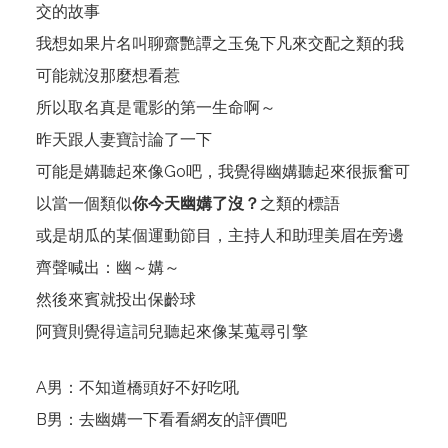
交的故事
我想如果片名叫聊齋艷譚之玉兔下凡來交配之類的我
可能就沒那麼想看惹
所以取名真是電影的第一生命啊～
昨天跟人妻寶討論了一下
可能是媾聽起來像Go吧，我覺得幽媾聽起來很振奮可
以當一個類似
你今天幽媾了沒？
之類的標語
或是胡瓜的某個運動節目，主持人和助理美眉在旁邊
齊聲喊出：幽～媾～
然後來賓就投出保齡球
阿寶則覺得這詞兒聽起來像某蒐尋引擎
A男：不知道橋頭好不好吃吼
B男：去幽媾一下看看網友的評價吧