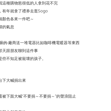
我這種購物慾很低的人拿到花不完
有年就拿了禮券去逛Sogo
個顏色各來一件吧～
婦的氣息
眼的
廠商送一堆電器比如咖啡機電暖器等東西
那天跟朋友聊到這件事
是些不知足被寵壞的孩子。
台下大喊捐出來
被下面大喊“不要捐～不要捐～”的聲浪阻止