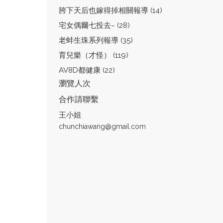
胯下天后也嫁得掉相關報導 (14)
宅女偶爾七投去~ (28)
老蚌生珠系列報導 (35)
育兒樂（才怪） (119)
AV8D都健康 (22)
瀏覽人次
合作請聯繫
王小姐
chunchiawang@gmail.com