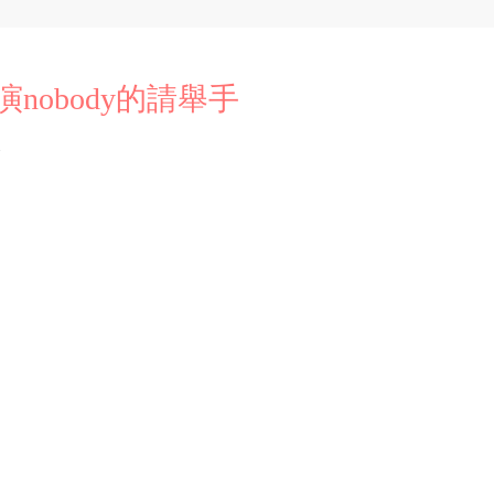
nobody的請舉手
次