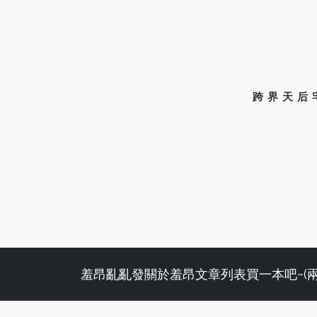
跨界天后
羞昂亂亂發
關於羞昂
文章列表
買一本吧~(