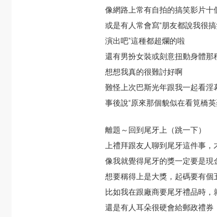
像網路上常有自拍的搞笑影片十
或是有人常會寫“朋友都說我很搞
演出吧”這種都超爛的啦
還有男扮女裝或刻意扭動身體那
想想我真的很難討好啊
難怪上次
巴斯光年
跟我一起看淫
事後說“原來那個貌似在看筧橋英
離題～回到尾牙上（跳一下）
上禮拜跟友人聊到尾牙這件事，
像我就覺得尾牙的獎一定要是現
想要稱得上是大獎，起碼要有個
比如我在跟廠商要尾牙禮品時，
還是有人耳朵很硬會給郵政禮券