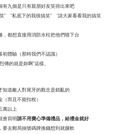
個有九個是只有親朋好友笑得出來吧
笑” “私底下的我很搞笑” “請大家看看我的搞笑
種，都想直接用消防水柱把他們噴下台
幕初體驗（那時我們不認識）
烈傳的就是妳啊”這樣。
才知道敝人對尾牙的觀念是錯亂的
金（而且不能扣稅）
五萬以上
就會寫明
請不用費心準備禮品，給禮金就好
，要去郵局抽號碼牌換錢想到就腿軟