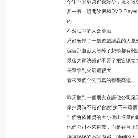
今年不景氣獎都變好小，尾牙過
其中有一組開飲機和DVD Pla
內
不然抽中的人會翻臉
只好安排了一個遊戲讓贏的人拿
偏偏那遊戲太智障了想輸都有難
最後大家決議都不要了把它讓給
長輩拿到火氣還很大
看來我們全公司真的都很高傲。
昨天聽到一個朋友在講他公司尾
像抽獎時不是都會說“接下來這
仁們會依據獎的大小做出適當的
他們公司不來這套，而是在台上說
神神秘秘的不說內容，抽到的人