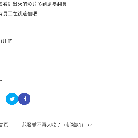
會看到出來的影片多到還要翻頁
有員工在跳這個吧。
好用的
～
首頁
|
我發誓不再大吃了（斬雞頭） >>