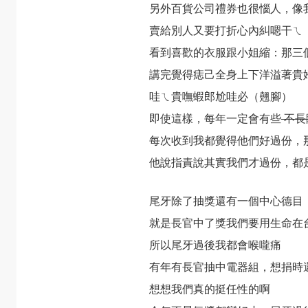
另外百貨公司禮券也很惱人，像
賣給別人又要打折心內糾嗯干ㄟ，
看到喜歡的衣服跟小姐縮：那三
講完覺得痣己全身上下洋溢著貴
哇ㄟ貴嘸蝦郎尬哇必（翹腳）
即使這樣，每年一定會有些
不長
每次收到我都覺得他們好過份，
他說指責說其實我們才過份，都
尾牙除了抽獎還有一個中心德目
就是長官中了獎我們要用生命在
所以尾牙過後我都會喉嚨痛
有年有長官抽中電器組，想捐時還
想想我們真的挺任性的啊