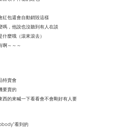
會紅包還會自動銷毀這樣
麼嗎，他說也沒聽到有人在談
是什麼哦（滾來滾去）
有啊～～～
品特賣會
機要賣的
東西的來喊一下看看會不會剛好有人要
obody”看到的