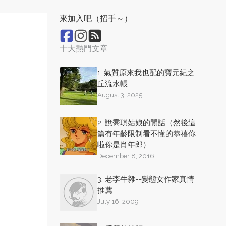
來加入吧（招手～）
十大熱門文章
1. 氣質原來我也配的寶元紀之
丘流水帳
August 3, 2025
2. 說喬琪姑娘的閒話（然後這
篇有年齡限制看不懂的恭禧你
啦你是肖年郎）
December 8, 2016
3. 老李牛雜--變態女作家真情
推薦
July 16, 2009