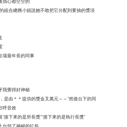
後我心都空空的
yer的組合總務小姐說她不敢把它分配到要抽的獎項
走
度
在場最年長的同事
牙我覺得好神秘
個，是由＊＊提供的獎金叉萬元～～”然後台下的同
歡呼音效
“接下來的是所長獎”“接下來的是執行長獎”
上台領了神秘的紅包