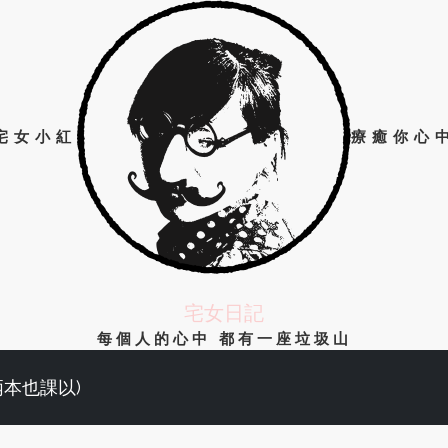
宅女小紅
療癒你心
宅女日記
每個人的心中 都有一座垃圾山
兩本也課以)