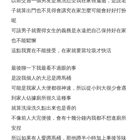
以前交過一個男友是無法忍受我在家很邋遢，是說老
子就算出門也不見得會講究在家怎麼可能會好好打扮
呢
可該男子就覺得女生的義務是永遠把自己保持好在家
也不能鬆懈
這點我實在不能接受，在家就要當垃圾才快活
最後聊一下我最看不過眼的事
是說我個人的大忌是蹲馬桶
可能是我家人大便都很神速，所以從小到大很少會遇
到家人佔據廁所很久這種事
就算洗澡洗久點出來也是香的
不像前人大完便後，會有十幾分鐘內我都不想進廁所
安捏
所以如果有人愛蹲馬桶，那他蹲半小時加上事後等味