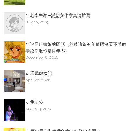
2. 老李牛雜--變態女作家真情推薦
July 16, 2009
3. 說喬琪姑娘的閒話（然後這篇有年齡限制看不懂的
恭禧你啦你是肖年郎）
December 8, 2016
4. 禾馨健檢記
April 26, 2022
5. 我老公
August 4, 2017