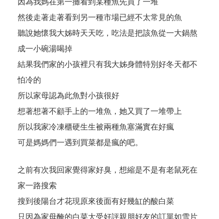
因為我媽在第一攤看到某種魚先買了一堆
然後走著走著看到另一種市場已經不太常見的魚
聽說她懷我大姊時天天吃，吃法是把該魚從一大鍋熬
成一小碗湯喝掉
結果我們家的小孩裡只有我大姊身體特別好冬天都不
怕冷的
所以家母認為此魚對小孩很好
想著想著不顧手上的一堆魚，她又買了一堆帶上
所以我家冷凍櫃硬生生被兩種魚塞滿實在好瘋
可是媽媽們一遇到買菜都是瘋的吧。
之前有次我回家覺得家好臭，想縮是不是有老鼠死在
家一路搜索
搜到後陽台才花現原來後面有好幾缸的酸白菜
只因為家母醃的白菜大受好評親朋好友的訂單如雪片