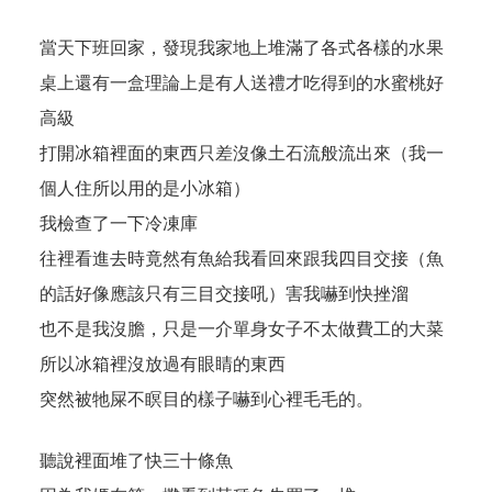
當天下班回家，發現我家地上堆滿了各式各樣的水果
桌上還有一盒理論上是有人送禮才吃得到的水蜜桃好
高級
打開冰箱裡面的東西只差沒像土石流般流出來（我一
個人住所以用的是小冰箱）
我檢查了一下冷凍庫
往裡看進去時竟然有魚給我看回來跟我四目交接（魚
的話好像應該只有三目交接吼）害我嚇到快挫溜
也不是我沒膽，只是一介單身女子不太做費工的大菜
所以冰箱裡沒放過有眼睛的東西
突然被牠屎不瞑目的樣子嚇到心裡毛毛的。
聽說裡面堆了快三十條魚