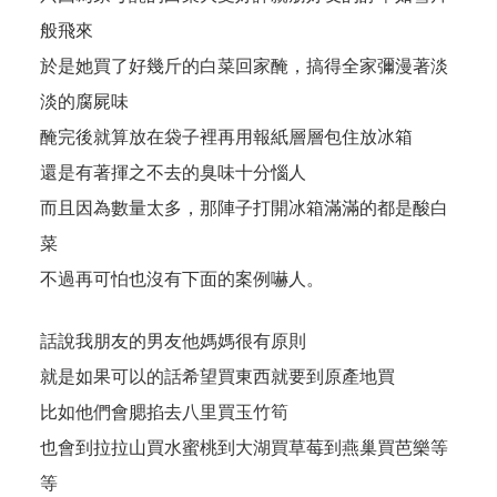
般飛來
於是她買了好幾斤的白菜回家醃，搞得全家彌漫著淡
淡的腐屍味
醃完後就算放在袋子裡再用報紙層層包住放冰箱
還是有著揮之不去的臭味十分惱人
而且因為數量太多，那陣子打開冰箱滿滿的都是酸白
菜
不過再可怕也沒有下面的案例嚇人。
話說我朋友的男友他媽媽很有原則
就是如果可以的話希望買東西就要到原產地買
比如他們會腮掐去八里買玉竹筍
也會到拉拉山買水蜜桃到大湖買草莓到燕巢買芭樂等
等