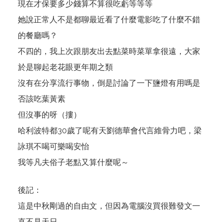
現在才保要多少錢算不算很吃虧等等等
她說正常人不是都聊最近看了什麼電影吃了什麼不錯
的餐廳嗎？
不四的，我上次跟朋友出去點菜時菜單拿很遠，大家
於是聊起老花眼更年期之類
沒有在分享流行事物，倒是討論了一下鹽燈有用嗎是
否該吃葉黃素
但沒事的呀（摟）
哈利波特都30歲了呢有天劉德華會代言維骨力吧，梁
詠琪不喝可樂喝安怡
我等凡夫俗子老點又算什麼呢～
後記：
這是中秋剛過的自由文，但因為電腦沒買很難發文一
直不見天日