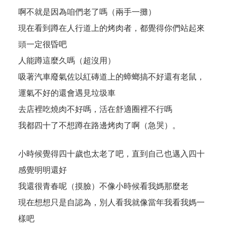
啊不就是因為咱們老了嗎（兩手一攤）
現在看到蹲在人行道上的烤肉者，都覺得你們站起來
頭一定很昏吧
人能蹲這麼久嗎（超沒用）
吸著汽車廢氣佐以紅磚道上的蟑螂搞不好還有老鼠，
運氣不好的還會遇見垃圾車
去店裡吃燒肉不好嗎，活在舒適圈裡不行嗎
我都四十了不想蹲在路邊烤肉了啊（急哭）。
小時候覺得四十歲也太老了吧，直到自己也邁入四十
感覺明明還好
我還很青春呢（摸臉）不像小時候看我媽那麼老
現在想想只是自認為，別人看我就像當年我看我媽一
樣吧