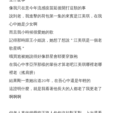
像我只在意今年流感疫苗延後開打這類的事
說到老，我進擊的荷包第一集的來賓是江美琪，在我
心中她是少女啊
而且我小時候很愛她的歌
記得那時跟王小姐說，她想了想說＂江美琪是一個老
歌星嗎＂
哦買尬被她說得好像群星會耶要穿旗袍
在我心中李亞萍那樣的輩份才算老吧江美琪哪裡老哪
裡老（搖肩膀）
結果剛一查她出道20年，在吾心中還是年輕的
這證明什麼，就是我看著他長大的人都老了我更老了
啊啊啊
但老人真的很愛指正路人包包沒拉對不對，上次還看