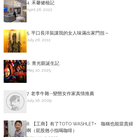
4. 禾馨健檢記
April 26, 2022
5. 平口長洋裝讓我的女人味滿出家門扭～
July 26, 2011
6. 青光眼誕生記
May 10, 2025
7. 老李牛雜--變態女作家真情推薦
July 16, 2009
8. 【工商】有了TOTO WASHLET+ 咖稱也能當貴婦
啊（屁股翹小指喝咖啡）