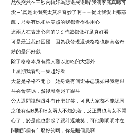
然後突然在三秒內轉奸為悲邊哭邊唱“我滴家庭真嗯可
愛～”真是太衝突太莫名奇妙了啊～～從此我愛上那部
戲，只要有她和林美照的我都看得很用心
這兩人在表達心內的O.S.時戲都做好足真好看
可是最近我好困擾，因為我發現還珠格格也超莫名奇
妙的是部好戲
除了格格本身有讓人難以忽略的大痣外
上星期我看到一集超好看
大意是格格不開心，她身邊有個歪果忍說如果我翻跟
斗妳會笑嗎，然後就翻起了跟斗
旁人還問說翻跟斗有什麼好笑，可見大家都不能認同
之後有個B男和B女兩人不知怎著，反正男也惹女不開
心了，於是他也翻起了跟斗逗她笑，可他剛明明才在
問翻那個有什麼好笑啊，你是翻個屁啊