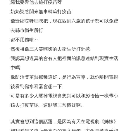
縮我要帶他去施打疫苗呀
奶奶疑惑閒來無事幹嘛打疫苗
爺爺縮哎呀哩嗯把，現在四到六歲的孩子都可以免費
去縣市衛生所打
都不用錢唷～
然後祖孫三人笑嗨嗨的去衛生所打針惹
我認真想過真的會有人把裡面的訊息連結到現實生活
中嗎
像防治登革熱那種還好，是行為宣導，就你離開電視
後看到儲水容器會想一下
可是有多少人關掉電視會想到可以和彭恰恰一樣帶小
孩去打疫苗呢，這點我非常懷疑啊。
其實會想到這個話題，是因為有天在電視劇《姊妹》
裡我看到了史上最直白的置入行銷，主角是黃嘉千和