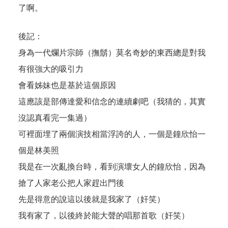
了啊。
後記：
身為一代爛片宗師（撫鬍）莫名奇妙的東西總是對我
有很強大的吸引力
會看姊妹也是基於這個原因
這應該是部傳達愛和信念的連續劇吧（我猜的，其實
沒認真看完一集過）
可裡面埋了兩個演技相當浮誇的人，一個是鐘欣怡一
個是林美照
我是在一次亂換台時，看到演壞女人的鐘欣怡，因為
搶了人家老公把人家趕出門後
先是得意的說這以後就是我家了（奸笑）
我有家了，以後終於能大聲的唱那首歌（奸笑）