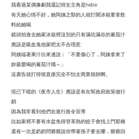
我看過某偶像劇我還記得女主角是hebe
有天她心情不好，她阿姨之類的人就打開冰箱要拿飲
料給她喝
鏡頭拍進去她家冰箱裡沒別的只有滿坑滿谷的蕃茄汁
應該是吸血鬼他家吧太不合理惹
阿姨端著果汁出來邊說：「不要傷心了，阿姨拿來了
妳最愛喝的蕃茄汁哦～」
這廣告就打得很直接完全不怕太商業很帥啊。
現已下檔的《夜市人生》應該是有在幫政府政策做行
銷
因為我常看到他們在進行政令宣導
比如家裡不要有水盆免得登革熱的蚊子會找上門那種
還有一次是奶奶問爺爺說你帶著孫子要去哪，爺爺回