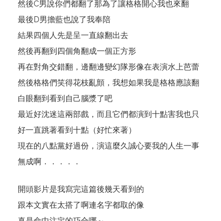
然後C男說你們都翻了那為了讓格格開心我也來翻
最後D男擔藍也說了我奉陪
結果四個人先是呈一直線翻出去
然後再翻到四個角翻成一個正方形
再在對角交錯翻，邊翻邊變幻隊形像在表演水上芭蕾
然後格格們笑得花枝亂顫，我想如果我是格格應該翻
白眼翻到看到自己腦漿了吧
最近好沈迷這兩部戲，而且它們都演到十點害我也只
好一直跳著看到十點（好忙來著）
現在的八點黨好過份，演這麼久誠心要我的人生一事
無成啊．．．．．
開頭影片是我寫完這篇後幾天看到的
跟本文實在太搭了啊連名字都取的像
真是命中注定的巧合哪～