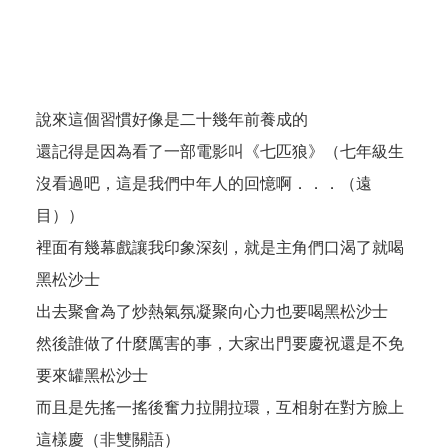
說來這個習慣好像是二十幾年前養成的
還記得是因為看了一部電影叫《七匹狼》（七年級生
沒看過吧，這是我們中年人的回憶啊．．．（遠
目））
裡面有幾幕戲讓我印象深刻，就是主角們口渴了就喝
黑松沙士
出去聚會為了炒熱氣氛凝聚向心力也要喝黑松沙士
然後誰做了什麼厲害的事，大家出門要慶祝還是不免
要來罐黑松沙士
而且是先搖一搖後奮力拉開拉環，互相射在對方臉上
這樣慶（非雙關語）