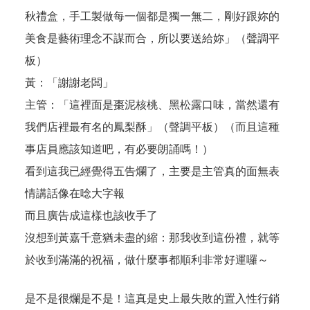
秋禮盒，手工製做每一個都是獨一無二，剛好跟妳的
美食是藝術理念不謀而合，所以要送給妳」（聲調平
板）
黃：「謝謝老闆」
主管：「這裡面是棗泥核桃、黑松露口味，當然還有
我們店裡最有名的鳳梨酥」（聲調平板）（而且這種
事店員應該知道吧，有必要朗誦嗎！）
看到這我已經覺得五告爛了，主要是主管真的面無表
情講話像在唸大字報
而且廣告成這樣也該收手了
沒想到黃嘉千意猶未盡的縮：那我收到這份禮，就等
於收到滿滿的祝福，做什麼事都順利非常好運囉～
是不是很爛是不是！這真是史上最失敗的置入性行銷