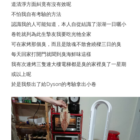
道清淨方面糾竟有沒有效呢
不怕我自有考驗的方法
認識我的人可能知道，本人自從結識了澎湖一日曬小
卷乾就列為此生摯友我要吃光牠全家
可在家烤那個臭，而且是陰魂不散會繞樑三日的臭
每天回家打開門就聞到臭海鮮味這樣
我有次連烤三隻連大樓電梯都是臭的家裡臭了一星期
或以上呢
於是我祭出了給Dyson的考驗拿出小卷