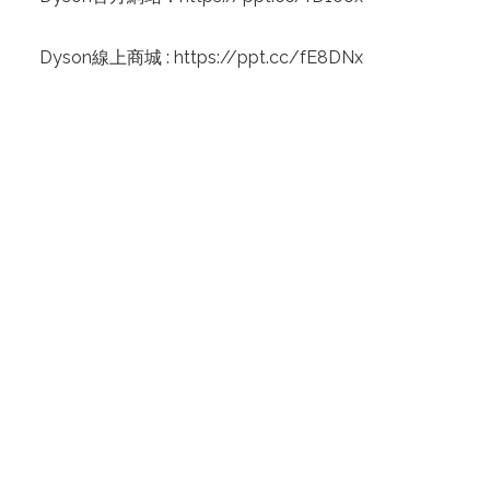
Dyson線上商城 :
https://ppt.cc/fE8DNx