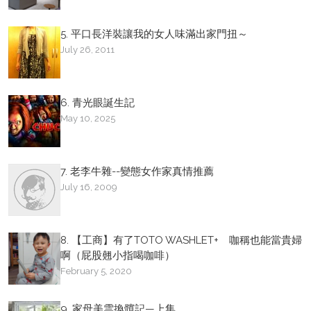
5. 平口長洋裝讓我的女人味滿出家門扭～
July 26, 2011
6. 青光眼誕生記
May 10, 2025
7. 老李牛雜--變態女作家真情推薦
July 16, 2009
8. 【工商】有了TOTO WASHLET+ 咖稱也能當貴婦
啊（屁股翹小指喝咖啡）
February 5, 2020
9. 家母美雲換髖記—上集