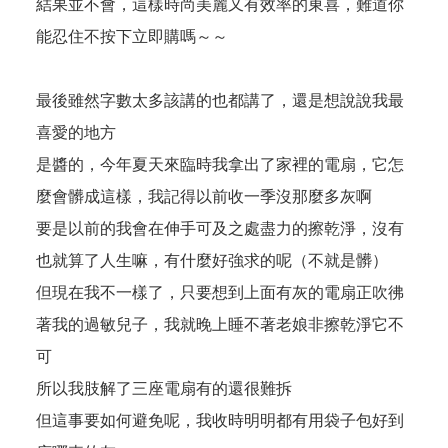
結果並不會，這樣時尚美麗又有效率的東喜，難道你
能忍住不按下立即購嗎～～
最後雖然字數太多該講的也都講了，還是想說說我最
喜愛的地方
是醬的，今年夏天來臨時我拿出了家裡的電扇，它怎
麼會髒成這樣，我記得以前收一季沒那麼多灰啊
要是以前的我會在伸手可及之處盡力的擦乾淨，沒有
也就算了人生嘛，有什麼好強求的呢（不就是髒）
但現在我不一樣了，只要想到上面有灰的電扇正吹彿
著我的過敏兒子，我就晚上睡不著老娘非擦乾淨它不
可
所以我肢解了三座電扇有的還很難拆
但這事要如何避免呢，我收時明明都有用袋子包好到