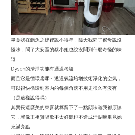
畢竟我在鮑魚之肆裡說不得準，隔天我問了褓母說沒
怪味，問了大安區的蔡小姐也說沒聞到什麼奇怪的味
道
Dyson的清淨功能有通過考驗
而且它是循環扇哪～透過氣流培增技術淨化的空氣，
可以很快循環到室內的每個角落不用走很久有沒有
（是這樣說得嗎）
其實長這麼美的東喜就算留下了一點顛味道我都原諒
它，就像王祖賢唱歌不太好聽也不造成汙點嘛畢竟她
充滿亮點