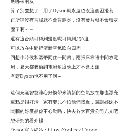
底哪來的灰
算了別去想了，用了Dyson就永遠也沒這個困擾惹
正所謂沒有盲腸就不會盲腸炎，沒有葉片就不會積灰
塵了啊～～
還有這台頭可轉到幾度呢可轉到350度
可以放在中間把清新空氣吹向四周
回想小時候和溫蒂同住一間房，兩張床靠邊中間放電
扇，夏天都要偷調電扇角度晚上才不會太熱
有惹Dyson也不用了啊～
這個充滿智慧濾心好換帶來清新的空氣放在那也漂亮
重點是很好清，家有嬰兒不怕他們接近，還讓姊妹不
鬩牆的好產品你不心動嗎，快去各大百貨公司亢亢吧
想研究的看介裡
Dyson官方網站：
https://ppt.cc/fD1oox