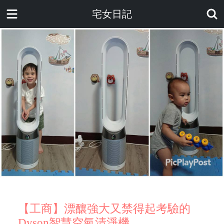
宅女日記
【工商】漂釀強大又禁得起考驗的
Dyson智慧空氣清淨機