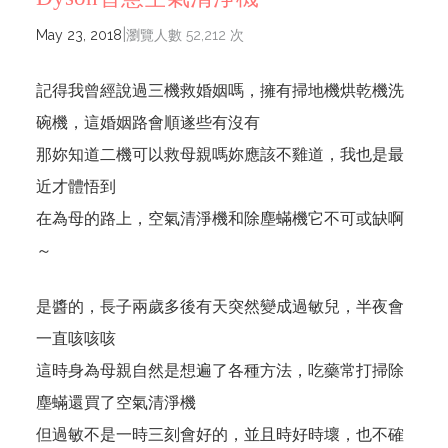
|
May 23, 2018
瀏覽人數 52,212 次
記得我曾經說過三機救婚姻嗎，擁有掃地機烘乾機洗
碗機，這婚姻路會順遂些有沒有
那妳知道二機可以救母親嗎妳應該不雞道，我也是最
近才體悟到
在為母的路上，空氣清淨機和除塵蟎機它不可或缺啊
～
是醬的，長子兩歲多後有天突然變成過敏兒，半夜會
一直咳咳咳
這時身為母親自然是想遍了各種方法，吃藥常打掃除
塵蟎還買了空氣清淨機
但過敏不是一時三刻會好的，並且時好時壞，也不確