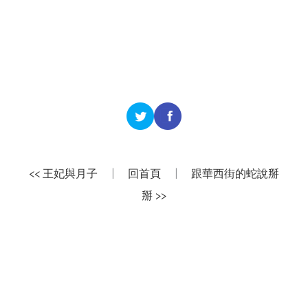
<< 王妃與月子
|
回首頁
|
跟華西街的蛇說掰
掰 >>