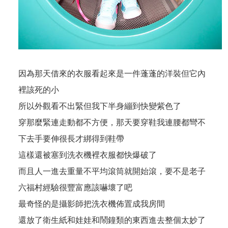
因為那天借來的衣服看起來是一件蓬蓬的洋裝但它內
裡該死的小
所以外觀看不出緊但我下半身繃到快變紫色了
穿那麼緊連走動都不方便，那天要穿鞋我連腰都彎不
下去手要伸很長才綁得到鞋帶
這樣還被塞到洗衣機裡衣服都快爆破了
而且人一進去重量不平均滾筒就開始滾，要不是老子
六福村經驗很豐富應該嚇壞了吧
最奇怪的是攝影師把洗衣機佈置成我房間
還放了衛生紙和娃娃和鬧鐘類的東西進去整個太妙了