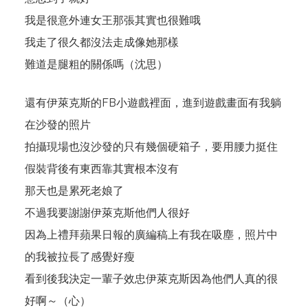
我是很意外連女王那張其實也很難哦
我走了很久都沒法走成像她那樣
難道是腿粗的關係嗎（沈思）
還有伊萊克斯的
FB小遊戲
裡面，進到遊戲畫面有我躺
在沙發的照片
拍攝現場也沒沙發的只有幾個硬箱子，要用腰力挺住
假裝背後有東西靠其實根本沒有
那天也是累死老娘了
不過我要謝謝伊萊克斯他們人很好
因為上禮拜蘋果日報的廣編稿上有我在吸塵，照片中
的我被拉長了感覺好瘦
看到後我決定一輩子效忠伊萊克斯因為他們人真的很
好啊～（心）