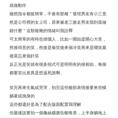
就做動作
雖然指令都挺簡單，不會有那種＂發現男友有小三竟
然是公司裡的女上司，原來被老三搶走男友我到底做
錯什麼＂這類複雜的情緒叫我詮釋
可太簡單的有時也很惱人，比如一開始是開心大笑，
然後得意的笑，然後是偷笑後來個冷笑再來是嘲笑最
後莫忘來個奸笑
反正光是笑就有很多招式可是明明有的很相似，每個
都要笑出差異是想逼死誰啊。
笑完再來生氣或哭哭，拍完這些臉部表情後要來些橫
躺著或側身的
這些都還好是為了配合版面配置我理解
但最後說要拍一個像絲襪廣告般唯美，上半身躺地上