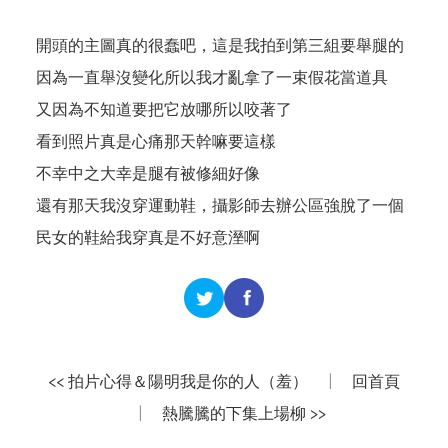
開頭的主圖真的很蠢吧，這是我拍到第三組要舉腿的
因為一直舉沒變化所以我才亂拿了一束假花當道具
又因為不知道要把它放哪所以咬著了
看到照片真是心痛那天幹嘛要這樣
不幸中之大幸是腿有被修細好像
還有那天我沒穿運動鞋，攝影師去辦公區強脫了一個
民女的鞋給我穿真是不好意溼啊
<< 拍片心得＆陽明我是你的人（羞）
|
回首頁
|
熱騰騰的下集上場柳 >>