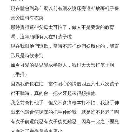
現在體會到為什麼以前有網友說床旁邊都放著棍子餐
桌旁隨時有衣架
那時覺得這些父母太可怕了，做人不是要愛的教育
嗎，這年頭哪有人在打孩子啦
現在我跟他們道歉，當時不該把你們妖魔化的，我寄
己只是時候未到
如今可愛的嬰兒變成半獸人，我也天天想打孩子啊
（手抖）
因為我們也在忙，當你耐心的講個四五六七八次孩子
都不聽時，真的會一把火牙起來很想揍他
我之前會打他手，但又不會痛根本打不怕，我說手伸
出來他還會笑咪咪的把手伸給我，就是瞧不起老子啊
有次子前還能忍有次子後更難忍，因為一比之下嬰兒
太乖巧了顯得哥葛更盧小