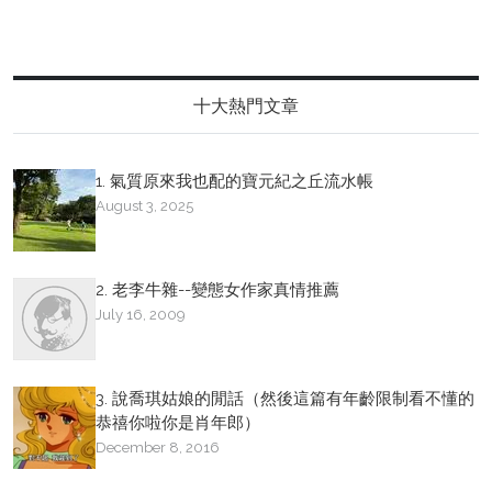
十大熱門文章
1. 氣質原來我也配的寶元紀之丘流水帳
August 3, 2025
2. 老李牛雜--變態女作家真情推薦
July 16, 2009
3. 說喬琪姑娘的閒話（然後這篇有年齡限制看不懂的
恭禧你啦你是肖年郎）
December 8, 2016