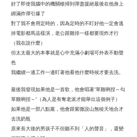
好了即使我腦中的機關槍掃到彈盡援絕最後在他身上
綁滿炸彈引爆了
對了我不會用定時的，因為定時的不盯好他一定會逃
掉電影都馬這樣演，老公跟雞排一樣都要現炸才行
（我在說什麼）
但太太最大的本事就是心中充滿小劇場可外表不動聲
色
我繼續一邊工作一邊盯著他看他什麼時候才要去洗。
最後我發現如果他是一首歌，他會唱著
“
單雞咧捏～勾
單雞咧捏～
“
（為人是有奪老派才能舉出這個例子）
如果他是一部八點黨，他會跟紫微說山無稜天地合才
去洗奶瓶
原來長大後的男孩子不但聽不到「人的聲音」，還變