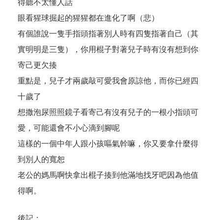
得聽不太懂人話
眼看猩球掘起的猩猩都在進化了啊（悲）
有個誰說一隻手指頭指著別人時有四隻指著自己（其
實明明是三隻），你用棍子對著兒子時有沒有想到你
寄己更欠揍
重點是，兒子才兩歲敲可愛我會原諒他，而你已經四
十歲了
想撒泡尿照照鏡子看寄己有沒有兒子的一根小指頭可
愛，可能還會不小心滴到腳呢
這樣的一個中年人跟小孩嘔氣幹嘛，你又要拿什麼得
到別人的寬恕
老公的媽馬啊快拿出棍子揍到他滿地找牙吧因為他值
得啊。
後記：