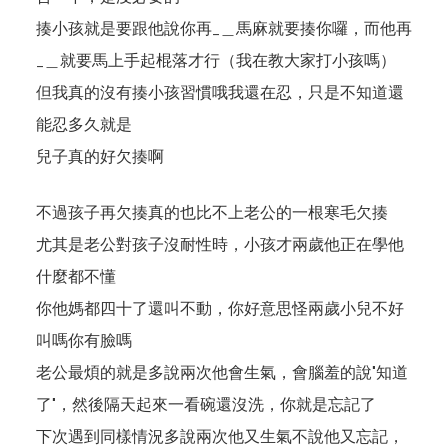
揍小孩就是要跟他說你再_＿馬麻就要揍你囉，而他再
_＿就要馬上手起棍落才行（我在教大家打小孩嗎）
但我真的沒有揍小孩習慣哦我還在忍，只是不知道還
能忍多久就是
兒子真的好欠揍啊
不過孩子再欠揍真的也比不上老公的一根寒毛欠揍
尤其是老公對孩子沒耐性時，小孩才兩歲他正在學他
什麼都不懂
你他媽都四十了還叫不動，你好意思怪兩歲小兒不好
叫嗎你有臉嗎
老公最煩的就是多說兩次他會生氣，會腦羞的說"知道
了"，然後隔天起來一看碗還沒洗，你就是忘記了
下次遇到同樣情況多說兩次他又生氣不說他又忘記，