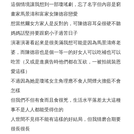
這個情境讓我想到一部瓊瑤劇，忘了名字但內容是窮
畫家馬景濤和富家女陳德容戀愛
想當然爾女方家人是反對的，可陳德容耳朵很硬不聽
媽媽話堅持要跟窮小子過苦日子
演著演著看起來是很美滿我想可能是因為馬景濤疼老
婆，而陳德容也是個一等一的好女人可以吃補也可以
吃苦（又或是進廣告時他們都在互砍，一被拍就裝恩
愛這樣）
不過因為她是瓊瑤女主角理應不食人間煙火擔藍不會
怎樣
但我們不但有食而且食很兇，生活水平落差太大這種
事不是人人都能受得住的
人世間不見得不能有這樣的好結局，但我猜磨合期要
很長很長