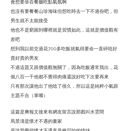
會想要坐在餐廳吃點氣氛啊
也沒有要餐餐山珍海味但想吃時去一下不過份吧，但
男生就不太能接受
他也不是窮困到哪裡就是習慣如此，這就是價值觀有
差吧
想到我以前交過花700多吃飯就氣得要命一直碎唸好
貴好貴的男友
不過這題又跟價值觀無關了，因為吃飯通常我出，花
個八百一千他都不覺得肉痛還說好吃下次要再來
只有那次讓他出了他唸了很久，所以這是純粹小氣跟
主題不合（掌嘴）
這篇是爽報文後來有網友留言說那戲叫水雲間
馬景濤是懷才不遇的畫家
是說我覺得懷才不遇真是種可怕的情緒