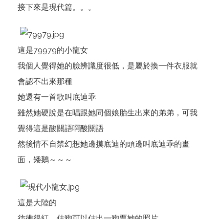
接下來是現代篇。。。
這是79979的小龍女
我個人覺得她的臉辨識度很低，是屬於換一件衣服就
會認不出來那種
她還有一首歌叫底迪乖
雖然她硬說是在唱跟她同個娘胎生出來的弟弟，可我
覺得這是酸關語啊酸關語
然後情不自禁幻想她邊摸底迪的頭邊叫底迪乖的畫
面，矮鵝～～～
這是大陸的
彷彿很紅，估狗可以估出一狗票她的照片