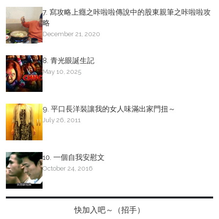
7. 寫攻略上癮之咔啦啦傳說中的股東親筆之咔啦啦攻
略
December 21, 2020
8. 青光眼誕生記
May 10, 2025
9. 平口長洋裝讓我的女人味滿出家門扭～
July 26, 2011
10. 一個自我安慰文
October 24, 2016
快加入吧～（招手）