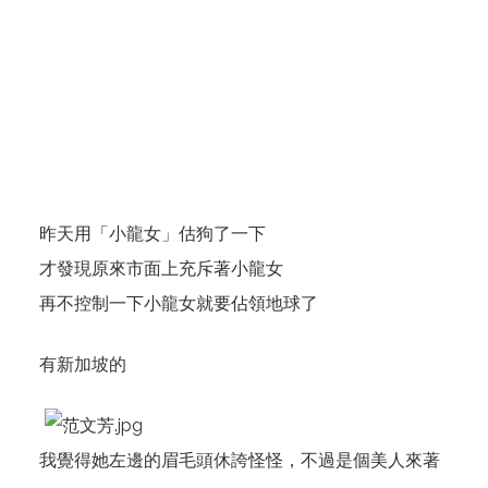
昨天用「小龍女」估狗了一下
才發現原來市面上充斥著小龍女
再不控制一下小龍女就要佔領地球了
有新加坡的
我覺得她左邊的眉毛頭休誇怪怪，不過是個美人來著