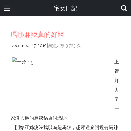
宅女日記
瑪哪麻辣真的好辣
|
December 17, 2010
瀏覽人數 3,723 次
上
禮
拜
去
了
一
家沒去過的麻辣鍋店叫瑪哪
一開始江姊說時我以為是馬辣，想縮遠企附近有馬辣