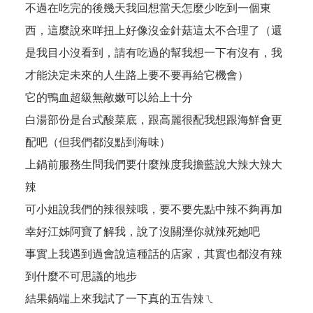
不過在吃完的後幾天我回想當天怎麼少吃到一個東
西，這麼說來咩扭上好像沒金針菇這太不合理了（還
是我目小沒看到，請有吃過的幫我想一下有沒有，我
才能決定未來的人生路上要不要再給它機會）
它的鴨血超級無敵嫩可以給上十分
白湯部份是台式酸菜底，跟高麗很配我想跟海鮮會更
配吧（但我們都沒點到海味）
上鍋前服務生問我們要什麼辣度我擔藍說大辣大辣大
辣
可小姐說我們的辣很辣哦，要不要先點中辣不夠再加
幸好江姊阿寶了解我，說了沒關溼你就辣死她吧
事實上我遇到過會說這種話的店家，其實也都沒有辣
到什麼不可思議的地步
結果鍋端上來我試了一下真的五告辣ㄟ