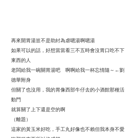
再來開胃湯豈不是助紂為虐嗯湯啊嗯湯
如果可以的話，好想當當看三不五時會沒胃口吃不下
東西的人
老闆給我一碗關胃湯吧 啊啊給我一杯忘情隨～←劉
德華附身
但關了也沒用，我的胃像西部牛仔去的小酒館那種活
動門
就算關了上下還是空的啊
（離題）
這家的黃玉米好吃，手工丸好像也不賴但我本身不愛