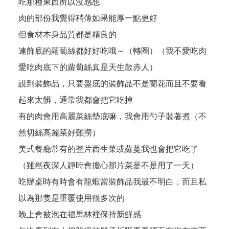
吃那種東西所以沒感想
肉的部份我覺得稍薄如果能厚一點更好
但食材本身品質都是精良的
連飾底的蘿蔔絲都好好吃哦～（轉圈）（我不愛吃肉
愛吃肉底下的蘿蔔絲真是天生散赤人）
說到裝飾品，只要盤底的裝飾品不是蘭花而且不要看
起來太髒，通常我都會把它吃掉
有的肉會用高麗菜絲墊底嘛，我會用勺子裝著煮（不
然切絲高麗菜好難撈）
美式餐廳常有的整片西生菜或蘿蔓我也會把它吃了
（雖然夜深人靜時會擔心那片菜是不是用了一天）
吃辦桌時有時會有龍蝦當裝飾品我最不明白，而且私
以為那隻是重覆使用很多次的
晚上會被泡在福馬林裡保持新鮮感