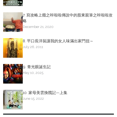
7. 寫攻略上癮之咔啦啦傳說中的股東親筆之咔啦啦攻
略
December 21, 2020
8. 平口長洋裝讓我的女人味滿出家門扭～
July 26, 2011
9. 青光眼誕生記
May 10, 2025
10. 家母美雲換髖記—上集
June 15, 2022