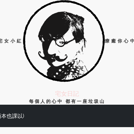
宅女小紅
療癒你心
宅女日記
每個人的心中 都有一座垃圾山
兩本也課以)