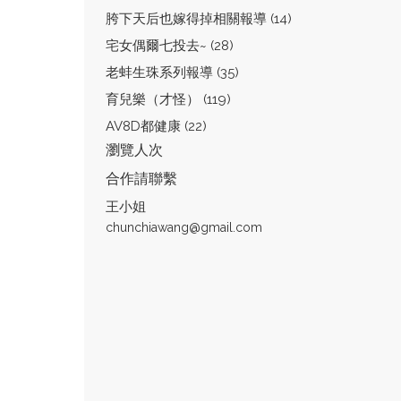
胯下天后也嫁得掉相關報導 (14)
宅女偶爾七投去~ (28)
老蚌生珠系列報導 (35)
育兒樂（才怪） (119)
AV8D都健康 (22)
瀏覽人次
合作請聯繫
王小姐
chunchiawang@gmail.com