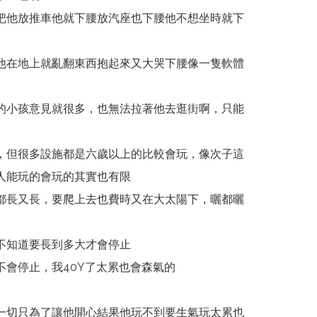
把他放推車他就下腰放汽座也下腰他不想坐時就下
他在地上就亂翻東西抱起來又大哭下腰像一隻軟體
的小孩意見就很多，也無法拉著他去逛街啊，只能
，但很多設施都是六歲以上的比較會玩，像次子這
人能玩的會玩的其實也有限
都長又長，要爬上去也費時又在大太陽下，曬都曬
不知道要長到多大才會停止
不會停止，我40Y了太累也會森氣的
一切只為了讓他開心結果他玩不到要生氣玩太累也