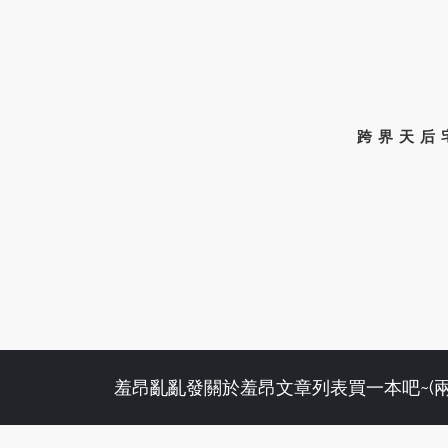
跨界天后
羞昂亂亂發
關於羞昂
文章列表
買一本吧~(