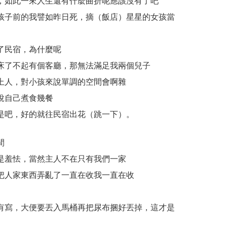
，如此一來人生還有什麼曲折呢應該沒有了吧
孩子前的我譬如昨日死，摘（飯店）星星的女孩當
了民宿，為什麼呢
床了不起有個客廳，那無法滿足我兩個兒子
上人，對小孩來說單調的空間會啊雜
說自己煮食幾餐
是吧，好的就往民宿出花（跳一下）。
間
是羞怯，當然主人不在只有我們一家
把人家東西弄亂了一直在收我一直在收
有寫，大便要丟入馬桶再把尿布捆好丟掉，這才是