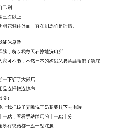
自己刷
兩三次以上
明明花錢住外面一直在刷馬桶是診樣。
我能休息嗎
弄髒，所以我每天在擦地洗廁所
人家可不能，不然日本的嫦娥又要笑話咱們了笑屁
鬆一下訂了大飯店
用品沒掃把沒抺布
翹腳）
晚上我把孩子弄睡洗了奶瓶要趕下去泡時
十一點，看看手錶踏馬的十一點十分
讓所有思緒都一點一點沈澱