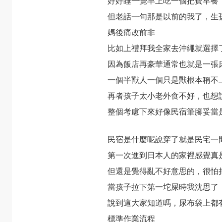
好好睡一覺早上吃一個把費早餐
但老話一句那是以前的我了，生
媽後痛改前非
比如上禮拜我全家去沖繩就選擇
因為飯店再豪華通常也就是一張
一個半獸人一個只是獸根本稱不
再者孩子太小老外食不好，也想
整個考慮下來好像民宿筆腳妥當
民宿是什麼呢說穿了就是民宅一
第一次進到日本人的家裡感覺真
但還是覺得亂不好意思的，很怕
當孩子拉下第一坨屎時我沈思了
說到這大家知道嗎，尿布袋上都
標準作業流程