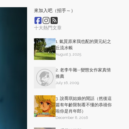
來加入吧（招手～）
十大熱門文章
1. 氣質原來我也配的寶元紀之
丘流水帳
August 3, 2025
2. 老李牛雜--變態女作家真情
推薦
July 16, 2009
3. 說喬琪姑娘的閒話（然後這
篇有年齡限制看不懂的恭禧你
啦你是肖年郎）
December 8, 2016