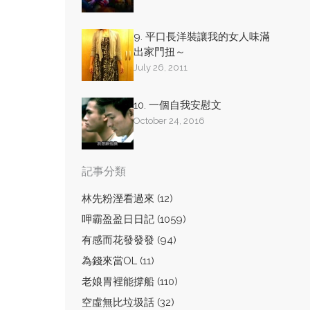
9. 平口長洋裝讓我的女人味滿
出家門扭～
July 26, 2011
10. 一個自我安慰文
October 24, 2016
記事分類
林先粉溼看過來 (12)
呷霸盈盈日日記 (1059)
有感而花發發發 (94)
為錢來當OL (11)
老娘胃裡能撐船 (110)
空虛無比垃圾話 (32)