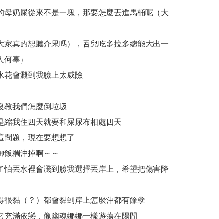
的母奶屎從來不是一塊，那要怎麼丟進馬桶呢（大
大家真的想聽介果嗎），吾兒吃多拉多總能大出一
人何辜）
水花會濺到我臉上太威險
沒教我們怎麼倒垃圾
是縮我住四天就要和屎尿布相處四天
這問題，現在要想想了
御飯糰沖掉啊～～
了怕丟水裡會濺到臉我選擇丟岸上，希望把傷害降
得很黏（？）都會黏到岸上怎麼沖都有餘孽
它充滿依戀，像幽魂娜娜一樣遊蕩在陽間