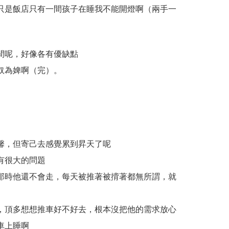
只是飯店只有一間孩子在睡我不能開燈啊（兩手一
間呢，好像各有優缺點
奴為婢啊（完）。
馨，但寄己去感覺累到昇天了呢
有很大的問題
那時他還不會走，每天被推著被揹著都無所謂，就
，頂多想想推車好不好去，根本沒把他的需求放心
車上睡啊