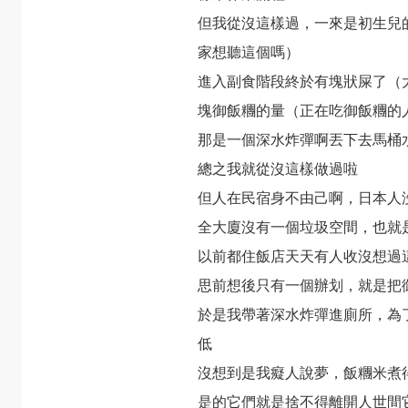
但我從沒這樣過，一來是初生兒
家想聽這個嗎）
進入副食階段終於有塊狀屎了（
塊御飯糰的量（正在吃御飯糰的
那是一個深水炸彈啊丟下去馬桶
總之我就從沒這樣做過啦
但人在民宿身不由己啊，日本人
全大廈沒有一個垃圾空間，也就
以前都住飯店天天有人收沒想過
思前想後只有一個辦划，就是把
於是我帶著深水炸彈進廁所，為
低
沒想到是我癡人說夢，飯糰米煮
是的它們就是捨不得離開人世間