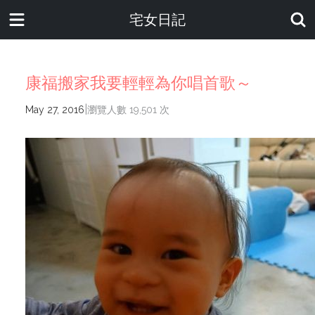
宅女日記
康福搬家我要輕輕為你唱首歌～
|
May 27, 2016
瀏覽人數 19,501 次