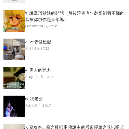
3. 說喬琪姑娘的閒話（然後這篇有年齡限制看不懂的
恭禧你啦你是肖年郎）
December 8, 2016
4. 禾馨健檢記
April 26, 2022
5. 男人的聽力
August 28, 2017
6. 我老公
August 4, 2017
7. 寫攻略上癮之咔啦啦傳說中的股東親筆之咔啦啦攻