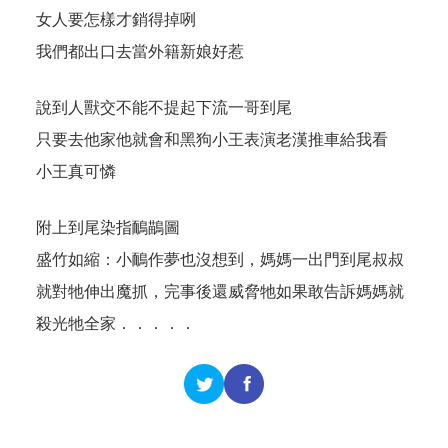
女人要怎樣才銷得掉咧
我們都出口去當外籍新娘好惹
說到人獸交不能不提起下流一哥到尾
只要去他家他就會和黑狗小王表演老漢推車給我看
小王真可憐
附上到尾染指鴯鶓圖
盛竹如縮：小鴯作夢也沒想到，媽媽一出門到尾叔叔
就對牠伸出魔抓，完事後還威脅牠如果敢告訴媽媽就
殺光牠全家．．．．．