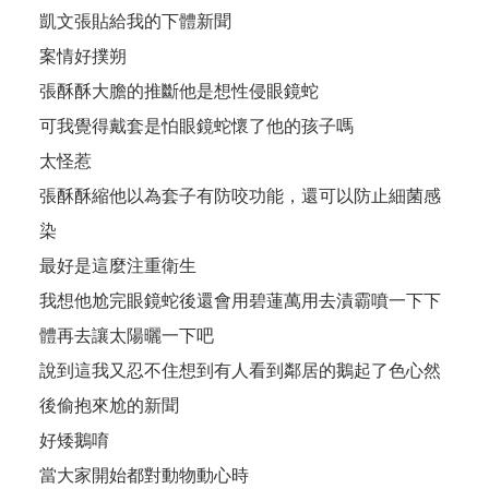
凱文張貼給我的下體新聞
案情好撲朔
張酥酥大膽的推斷他是想性侵眼鏡蛇
可我覺得戴套是怕眼鏡蛇懷了他的孩子嗎
太怪惹
張酥酥縮他以為套子有防咬功能，還可以防止細菌感
染
最好是這麼注重衛生
我想他尬完眼鏡蛇後還會用碧蓮萬用去漬霸噴一下下
體再去讓太陽曬一下吧
說到這我又忍不住想到有人看到鄰居的鵝起了色心然
後偷抱來尬的新聞
好矮鵝唷
當大家開始都對動物動心時