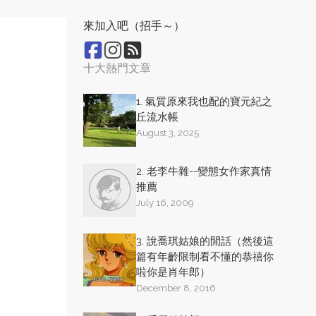
來加入吧（招手～）
十大熱門文章
1. 氣質原來我也配的寶元紀之
丘流水帳
August 3, 2025
2. 老李牛雜--變態女作家真情
推薦
July 16, 2009
3. 說喬琪姑娘的閒話（然後這
篇有年齡限制看不懂的恭禧你
啦你是肖年郎）
December 8, 2016