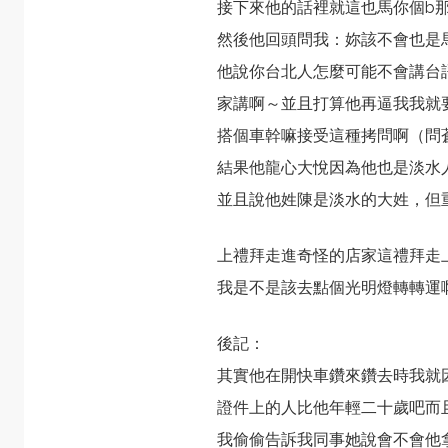
接下來他的話裡就這也馬你個b
然後他回頭問我：妳該不會也是
他說你台北人怎麼可能不會講台
家講啊～並且打算他再逼我我就
搭個車幹嘛接受這種拷問啊（問
結果他龍心大悅因為他也是淡水
並且說他姓陳是淡水的大姓，但
上禮拜走進奇怪的店家這禮拜走
我是不是該去點個光明燈轉轉運
後記：
其實他在開快車鑽來鑽去時我就
證件上的人比他年輕二十歲吧而
我偷偷告訴我同事她說會不會他