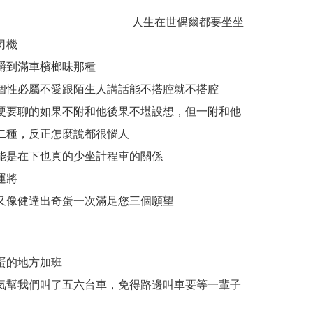
人生在世偶爾都要坐坐
司機
嚼到滿車檳榔味那種
個性必屬不愛跟陌生人講話能不搭腔就不搭腔
硬要聊的如果不附和他後果不堪設想，但一附和他
二種，反正怎麼說都很惱人
能是在下也真的少坐計程車的關係
運將
又像健達出奇蛋一次滿足您三個願望
蛋的地方加班
氣幫我們叫了五六台車，免得路邊叫車要等一輩子