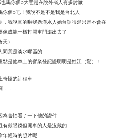
那也馬你個b大意是在說外省人有多討厭
馬你個b吧！我說不是不是我是台北人
語，我說真的啦我媽淡水人她台語很溜只是不會在
要像成龍一樣打開車門滾出去了
蒼天）
人問我是淡水哪區的
重點是他車上的營業登記證明明是姓江（驚）！
上奇怪的計程車
啊．．．．
因為害怕看了一下他的證件
且有戴眼鏡但開車的人是沒戴的
拿年輕時的照片呢