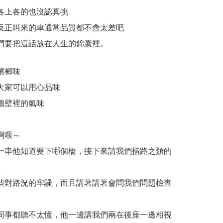
各上各的也沒認真挑
反正叫來的車通常品質都不會太差吧
們要把這話放在人生的錦囊裡。
檳榔味
大家可以用心品味
牆壁裡的氣味
啊喂～
一串他知道要下哪個橋，接下來請我們指路之類的
些對路況的牢騷，而且講著講著會問我們問題檢查
同事都聽不太懂，他一邊講我們兩在後座一邊相視