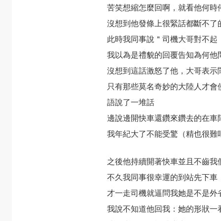
苦笑想縮怎麼回啊，就看他何時
沒想到他發條上很緊話都斷不了
此時我同事說＂司機大哥對不起
我以為是禮貌的回覆告知為何他
沒想到這話激怒了他，大哥表示
只有那些莫名奇妙的大陸人才會
語說了一堆話
邊說邊開快車還鑽來鑽去的在車
我年紀大了不能受驚（精也很難
之後他持續開著快車並且不齒我
不久我同事很幸運的到站先下車
才一走司機就逼問我她是不是外
我說不知道他回我：她的形狀一