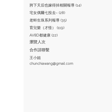
胯下天后也嫁得掉相關報導 (14)
宅女偶爾七投去~ (28)
老蚌生珠系列報導 (35)
育兒樂（才怪） (119)
AV8D都健康 (22)
瀏覽人次
合作請聯繫
王小姐
chunchiawang@gmail.com