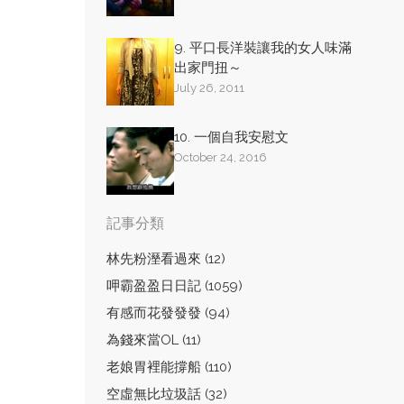
9. 平口長洋裝讓我的女人味滿
出家門扭～
July 26, 2011
10. 一個自我安慰文
October 24, 2016
記事分類
林先粉溼看過來 (12)
呷霸盈盈日日記 (1059)
有感而花發發發 (94)
為錢來當OL (11)
老娘胃裡能撐船 (110)
空虛無比垃圾話 (32)