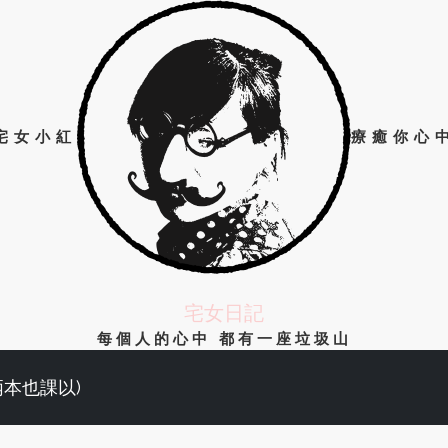
宅女小紅
療癒你心
宅女日記
每個人的心中 都有一座垃圾山
兩本也課以)