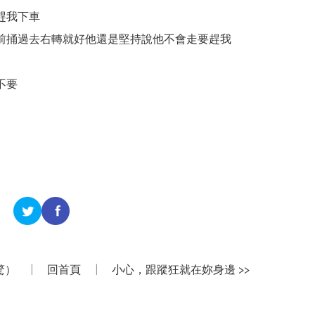
趕我下車
前捅過去右轉就好他還是堅持說他不會走要趕我
不要
驚）
|
回首頁
|
小心，跟蹤狂就在妳身邊 >>