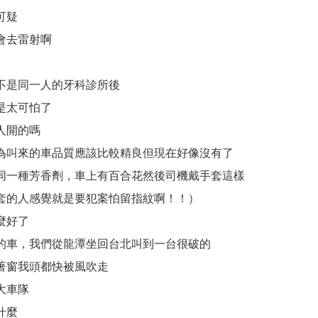
可疑
會去雷射啊
不是同一人的牙科診所後
是太可怕了
人開的嗎
為叫來的車品質應該比較精良但現在好像沒有了
同一種芳香劑，車上有百合花然後司機戴手套這樣
套的人感覺就是要犯案怕留指紋啊！！）
麼好了
的車，我們從龍潭坐回台北叫到一台很破的
著窗我頭都快被風吹走
大車隊
什麼