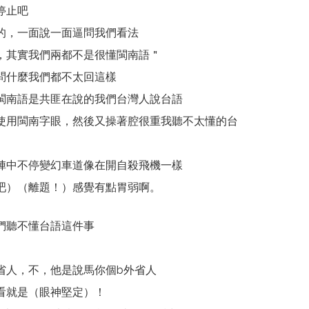
停止吧
的，一面說一面逼問我們看法
，其實我們兩都不是很懂閩南語＂
問什麼我們都不太回這樣
閩南語是共匪在說的我們台灣人說台語
使用閩南字眼，然後又操著腔很重我聽不太懂的台
陣中不停變幻車道像在開自殺飛機一樣
吧）（離題！）感覺有點胃弱啊。
們聽不懂台語這件事
省人，不，他是說馬你個b外省人
看就是（眼神堅定）！