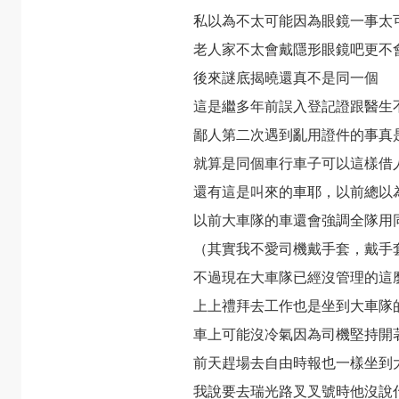
私以為不太可能因為眼鏡一事太
老人家不太會戴隱形眼鏡吧更不
後來謎底揭曉還真不是同一個
這是繼多年前誤入登記證跟醫生
鄙人第二次遇到亂用證件的事真
就算是同個車行車子可以這樣借
還有這是叫來的車耶，以前總以
以前大車隊的車還會強調全隊用
（其實我不愛司機戴手套，戴手
不過現在大車隊已經沒管理的這
上上禮拜去工作也是坐到大車隊
車上可能沒冷氣因為司機堅持開
前天趕場去自由時報也一樣坐到
我說要去瑞光路叉叉號時他沒說